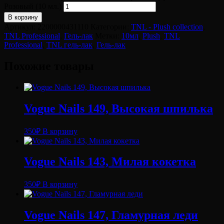
Розовый (10 мл.)
В корзину
Артикул:
2200000431110
Категории:
TNL - Plush collection
,
TNL Professional
,
Гель-лак
Метки:
10мл
,
Plush
,
TNL
Professional
,
TNL гель-лак
,
Гель-лак
Похожие товары
Vogue Nails 149, Высокая шпилька
350
₽
В корзину
Vogue Nails 143, Милая кокетка
350
₽
В корзину
Vogue Nails 147, Гламурная леди