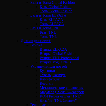
Базы и Топы Global Fashion
Базы Global Fashion
Топы Global Fashion
Базы и Топы ELPAZA
Базы ELPAZA
Топы ELPAZA
Базы и Топы TNL
Базы TNL
Топы TNL
Дизайн для ногтей
Втирка
Втирка ELPAZA
Втирка Global Fashion
Втирка TNL Professional
Втирка Vogue Nails
Украшения для ногтей
Бульонки
Стразы, жемчуг
Камифубуки
Блестки
Металлические украшения
Мармелад, меланж-сахарок
КОИ Рыбья чешуя “TNL”
Дизайн “TNL Сияние”
Гель-краска