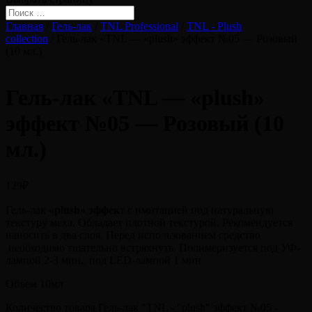
Главная
/
Гель-лак
/
TNL Professional
/
TNL - Plush
collection
/ Гель-лак «TNL — «plush» эффект №05 — Розовый
(10 мл.)
Гель-лак «TNL — «plush»
эффект №05 — Розовый (10
мл.)
129
₽
Гель-лак
«plush» эффек
т с имитацией под натуральную
текстуру меха. Обладает плотной текстурой. Рекомендуется
наносить в два слоя. Перед использованием средство
необходимо тщательно встряхнуть. Полимеризуется под УФ-
лампой 2-3 мин., под LED-лампой 1 мин
Объем 10мл
Количество товара Гель-лак "TNL - "plush" эффект №05 -