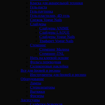
Краска для акварельной техники
Гель-паста
Гель-паутинка
Гель-пластилин, 4D гель
Снежок Vogue Nails
Слайдеры
Слайдеры ANIME
Слайдеры LAQUE
Слайдеры Vogue Nails
Трафарет Vogue Nails
Стемпинг
Стемпинг Малина
Стемпинг-TNL
Нить на клеевой основе
Фольга переводная
Силиконовые наклейки
Все для бровей и ресниц
Инструменты для бровей и ресниц
Оборудование
Лампы
Стерилизаторы
Вытяжки
Фрезеры
Аксессуары
Салфетки безворсов