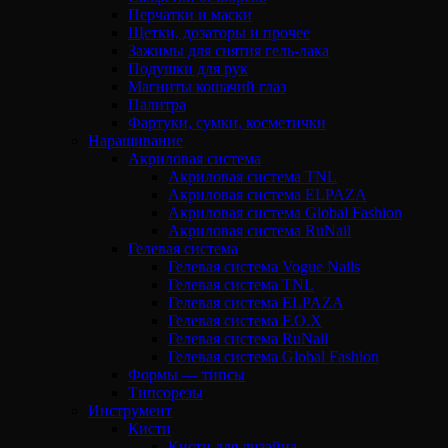
Перчатки и маски
Щетки, дозаторы и прочее
Зажимы для снятия гель-лака
Подушки для рук
Магниты кошачий глаз
Палитра
Фартуки, сумки, косметички
Наращивание
Акриловая система
Акриловая система TNL
Акриловая система ELPAZA
Акриловая система Global Fashion
Акриловая система RuNail
Гелевая система
Гелевая система Vogue Nails
Гелевая система TNL
Гелевая система ELPAZA
Гелевая система F.O.X
Гелевая система RuNail
Гелевая система Global Fashion
Формы — типсы
Типсорезы
Инструмент
Кисти
Кисти для дизайна