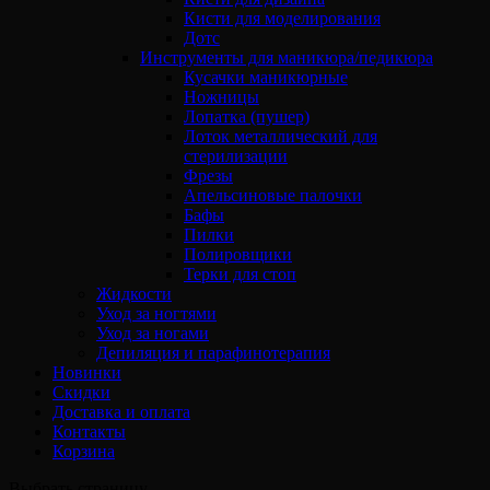
Кисти для моделирования
Дотс
Инструменты для маникюра/педикюра
Кусачки маникюрные
Ножницы
Лопатка (пушер)
Лоток металлический для
стерилизации
Фрезы
Апельсиновые палочки
Бафы
Пилки
Полировщики
Терки для стоп
Жидкости
Уход за ногтями
Уход за ногами
Депиляция и парафинотерапия
Новинки
Скидки
Доставка и оплата
Контакты
Корзина
Выбрать страницу