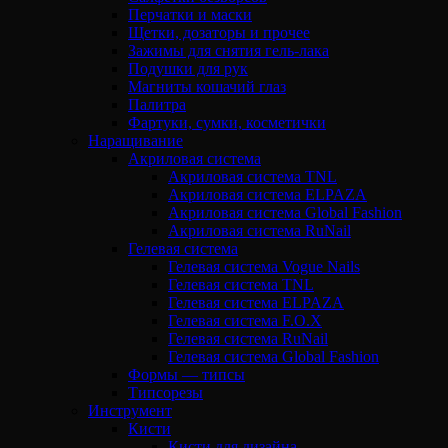
Перчатки и маски
Щетки, дозаторы и прочее
Зажимы для снятия гель-лака
Подушки для рук
Магниты кошачий глаз
Палитра
Фартуки, сумки, косметички
Наращивание
Акриловая система
Акриловая система TNL
Акриловая система ELPAZA
Акриловая система Global Fashion
Акриловая система RuNail
Гелевая система
Гелевая система Vogue Nails
Гелевая система TNL
Гелевая система ELPAZA
Гелевая система F.O.X
Гелевая система RuNail
Гелевая система Global Fashion
Формы — типсы
Типсорезы
Инструмент
Кисти
Кисти для дизайна