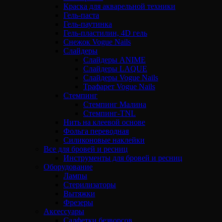
Краска для акварельной техники
Гель-паста
Гель-паутинка
Гель-пластилин, 4D гель
Снежок Vogue Nails
Слайдеры
Слайдеры ANIME
Слайдеры LAQUE
Слайдеры Vogue Nails
Трафарет Vogue Nails
Стемпинг
Стемпинг Малина
Стемпинг-TNL
Нить на клеевой основе
Фольга переводная
Силиконовые наклейки
Все для бровей и ресниц
Инструменты для бровей и ресниц
Оборудование
Лампы
Стерилизаторы
Вытяжки
Фрезеры
Аксессуары
Салфетки безворсов