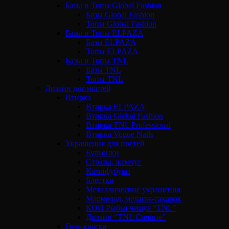
Базы и Топы Global Fashion
Базы Global Fashion
Топы Global Fashion
Базы и Топы ELPAZA
Базы ELPAZA
Топы ELPAZA
Базы и Топы TNL
Базы TNL
Топы TNL
Дизайн для ногтей
Втирка
Втирка ELPAZA
Втирка Global Fashion
Втирка TNL Professional
Втирка Vogue Nails
Украшения для ногтей
Бульонки
Стразы, жемчуг
Камифубуки
Блестки
Металлические украшения
Мармелад, меланж-сахарок
КОИ Рыбья чешуя “TNL”
Дизайн “TNL Сияние”
Гель-краска