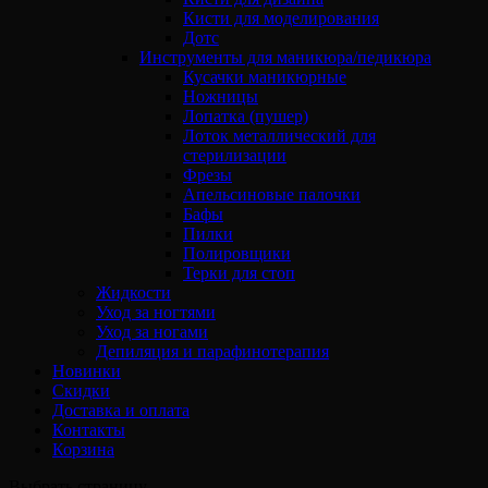
Кисти для моделирования
Дотс
Инструменты для маникюра/педикюра
Кусачки маникюрные
Ножницы
Лопатка (пушер)
Лоток металлический для
стерилизации
Фрезы
Апельсиновые палочки
Бафы
Пилки
Полировщики
Терки для стоп
Жидкости
Уход за ногтями
Уход за ногами
Депиляция и парафинотерапия
Новинки
Скидки
Доставка и оплата
Контакты
Корзина
Выбрать страницу