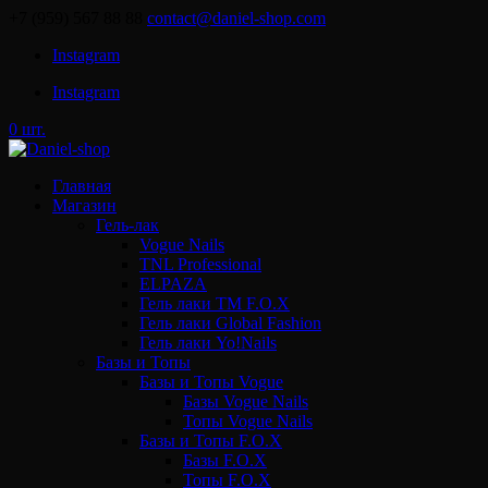
+7 (959) 567 88 88
contact@daniel-shop.com
Instagram
Instagram
0 шт.
Главная
Магазин
Гель-лак
Vogue Nails
TNL Professional
ELPAZA
Гель лаки ТМ F.O.X
Гель лаки Global Fashion
Гель лаки Yo!Nails
Базы и Топы
Базы и Топы Vogue
Базы Vogue Nails
Топы Vogue Nails
Базы и Топы F.O.X
Базы F.O.X
Топы F.O.X