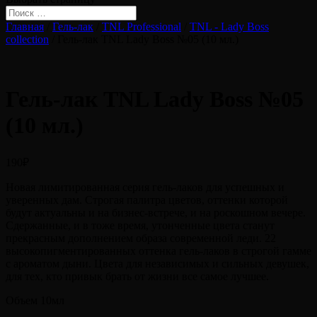
Главная
/
Гель-лак
/
TNL Professional
/
TNL - Lady Boss
collection
/ Гель-лак TNL Lady Boss №05 (10 мл.)
Гель-лак TNL Lady Boss №05
(10 мл.)
190
₽
Новая лимитированная серия гель-лаков для успешных и
уверенных дам. Строгая палитра цветов, оттенки которой
будут актуальны и на бизнес-встрече, и на роскошном вечере.
Сдержанные, и в тоже время, утонченные цвета станут
прекрасным дополнением образа современной леди. 22
высокопигментированных оттенка гель-лаков в строгой гамме
с ароматом дыни. Цвета для независимых и сильных девушек,
для тех, кто привык брать от жизни все самое лучшее.
Объем 10мл