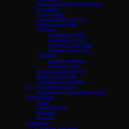
Краска для акварельной техники
Гель-паста
Гель-паутинка
Гель-пластилин, 4D гель
Снежок Vogue Nails
Слайдеры
Слайдеры ANIME
Слайдеры LAQUE
Слайдеры Vogue Nails
Трафарет Vogue Nails
Стемпинг
Стемпинг Малина
Стемпинг-TNL
Нить на клеевой основе
Фольга переводная
Силиконовые наклейки
Все для бровей и ресниц
Инструменты для бровей и ресниц
Оборудование
Лампы
Стерилизаторы
Вытяжки
Фрезеры
Аксессуары
Салфетки безворсов