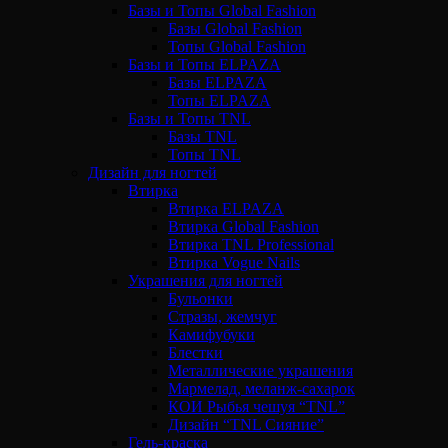
Базы и Топы Global Fashion
Базы Global Fashion
Топы Global Fashion
Базы и Топы ELPAZA
Базы ELPAZA
Топы ELPAZA
Базы и Топы TNL
Базы TNL
Топы TNL
Дизайн для ногтей
Втирка
Втирка ELPAZA
Втирка Global Fashion
Втирка TNL Professional
Втирка Vogue Nails
Украшения для ногтей
Бульонки
Стразы, жемчуг
Камифубуки
Блестки
Металлические украшения
Мармелад, меланж-сахарок
КОИ Рыбья чешуя “TNL”
Дизайн “TNL Сияние”
Гель-краска