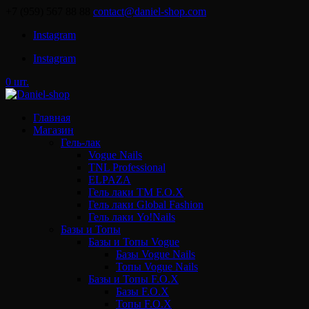
+7 (959) 567 88 88
contact@daniel-shop.com
Instagram
Instagram
0 шт.
Главная
Магазин
Гель-лак
Vogue Nails
TNL Professional
ELPAZA
Гель лаки ТМ F.O.X
Гель лаки Global Fashion
Гель лаки Yo!Nails
Базы и Топы
Базы и Топы Vogue
Базы Vogue Nails
Топы Vogue Nails
Базы и Топы F.O.X
Базы F.O.X
Топы F.O.X