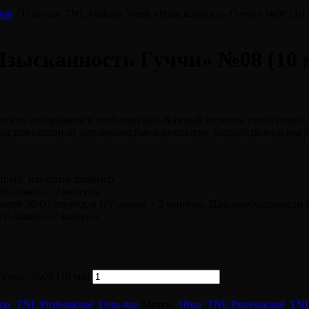
ion
/ Гель-лак TNL Fashion Week «Изысканность Гуччи» №08 (10 
Изысканность Гуччи» №08 (10 
ость отображена в этой линейке. Каждый оттенок точно подойд
ают повышенной устойчивостью к внешнему воздействию и могут 
рьте, нанесите праймер.
 UV-лампе – 2 минуты.
мпе 30-60 секунд, в UV-лампе – 2 минуты. При необходимости н
UV-лампе – 2 минуты.
Гуччи» №08 (10 мл)
ion
,
TNL Professional
,
Гель-лак
Метки:
10мл
,
TNL Professional
,
TNL