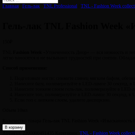
Главная
/
Гель-лак
/
TNL Professional
/
TNL - Fashion Week collect
Гель-лак TNL Fashion Week «
150
₽
TNL
Fashion Week
«Утонченность Диор» — вся нежность и легк
легко наносятся и не вызывают трудностей при снятии. Облад
Способ применения:
Подготовьте ногти: снимите глянец мягким бафом, обезжи
Нанесите базу, полимеризуйте в LED-лампе 30 секунд, в
Нанесите тонким слоем гель-лак, полимеризуйте в LED-ла
Нанесите топ, полимеризуйте в LED-лампе 30 секунд, в 
Если топ с липким слоем, удалите дисперсию.
Объем 10мл
Количество товара Гель-лак TNL Fashion Week «Изысканность 
В корзину
Артикул:
2200000491435
Категории:
TNL - Fashion Week collect