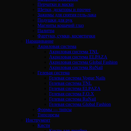
Перчатки и маски
Щетки, дозаторы и прочее
Зажимы для снятия гель-лака
Подушки для рук
Магниты кошачий глаз
Палитра
Фартуки, сумки, косметички
Наращивание
Акриловая система
Акриловая система TNL
Акриловая система ELPAZA
Акриловая система Global Fashion
Акриловая система RuNail
Гелевая система
Гелевая система Vogue Nails
Гелевая система TNL
Гелевая система ELPAZA
Гелевая система F.O.X
Гелевая система RuNail
Гелевая система Global Fashion
Формы — типсы
Типсорезы
Инструмент
Кисти
Кисти для дизайна