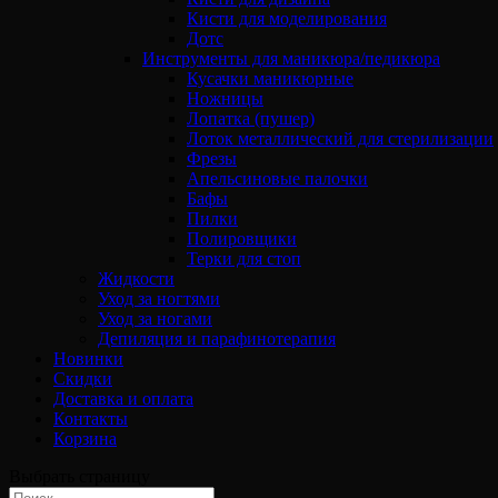
Кисти для моделирования
Дотс
Инструменты для маникюра/педикюра
Кусачки маникюрные
Ножницы
Лопатка (пушер)
Лоток металлический для стерилизации
Фрезы
Апельсиновые палочки
Бафы
Пилки
Полировщики
Терки для стоп
Жидкости
Уход за ногтями
Уход за ногами
Депиляция и парафинотерапия
Новинки
Скидки
Доставка и оплата
Контакты
Корзина
Выбрать страницу