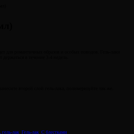
мл)
мл)
ет для романтичных образов и особых поводов. Гель-лаки
держаться в течение 3-4 недель.
анесите второй слой гель-лака, полимеризуйте так же.
 гель-лак
,
Гель-лак
,
С блестками