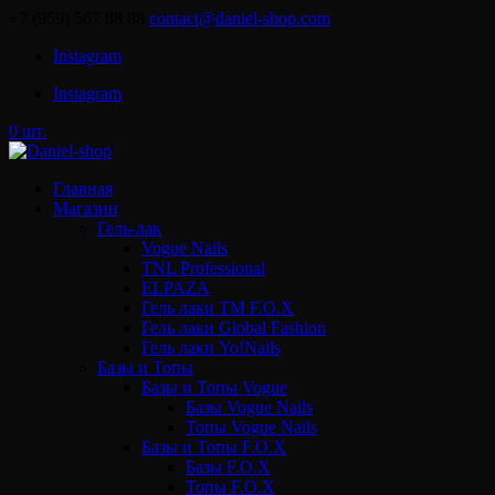
+7 (959) 567 88 88
contact@daniel-shop.com
Instagram
Instagram
0 шт.
Главная
Магазин
Гель-лак
Vogue Nails
TNL Professional
ELPAZA
Гель лаки ТМ F.O.X
Гель лаки Global Fashion
Гель лаки Yo!Nails
Базы и Топы
Базы и Топы Vogue
Базы Vogue Nails
Топы Vogue Nails
Базы и Топы F.O.X
Базы F.O.X
Топы F.O.X