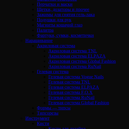
Перчатки и маски
Щетки, дозаторы и прочее
Зажимы для снятия гель-лака
Подушки для рук
Магниты кошачий глаз
Палитра
Фартуки, сумки, косметички
Наращивание
Акриловая система
Акриловая система TNL
Акриловая система ELPAZA
Акриловая система Global Fashion
Акриловая система RuNail
Гелевая система
Гелевая система Vogue Nails
Гелевая система TNL
Гелевая система ELPAZA
Гелевая система F.O.X
Гелевая система RuNail
Гелевая система Global Fashion
Формы — типсы
Типсорезы
Инструмент
Кисти
Кисти для дизайна