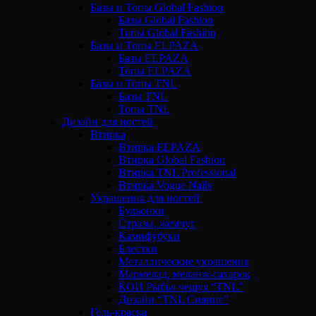
Базы и Топы Global Fashion
Базы Global Fashion
Топы Global Fashion
Базы и Топы ELPAZA
Базы ELPAZA
Топы ELPAZA
Базы и Топы TNL
Базы TNL
Топы TNL
Дизайн для ногтей
Втирка
Втирка ELPAZA
Втирка Global Fashion
Втирка TNL Professional
Втирка Vogue Nails
Украшения для ногтей
Бульонки
Стразы, жемчуг
Камифубуки
Блестки
Металлические украшения
Мармелад, меланж-сахарок
КОИ Рыбья чешуя “TNL”
Дизайн “TNL Сияние”
Гель-краска