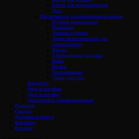
Кисти для моделирования
Дотс
Инструменты для маникюра/педикюра
Кусачки маникюрные
Ножницы
Лопатка (пушер)
Лоток металлический для
стерилизации
Фрезы
Апельсиновые палочки
Бафы
Пилки
Полировщики
Терки для стоп
Жидкости
Уход за ногтями
Уход за ногами
Депиляция и парафинотерапия
Новинки
Скидки
Доставка и оплата
Контакты
Корзина
Выбрать страницу