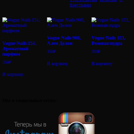
-
блестками
сапфировый
Уран
(10
мл.)
Vogue Nails 900,
Vogue Nails 153,
Vogue Nails 151,
Ален Делон
Розовая пудра
Ароматный
350
₽
350
₽
парфюм
350
₽
В корзину
В корзину
В корзину
Мы в социальных сетях: