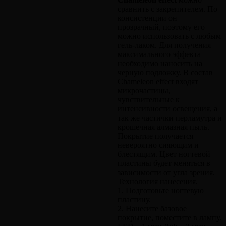
сравнить с закрепителем. По
консистенции он
прозрачный, поэтому его
можно использовать с любым
гель-лаком. Для получения
максимального эффекта
необходимо наносить на
черную подложку. В состав
Chameleon effect входят
микрочастицы,
чувствительные к
интенсивности освещения, а
так же частички перламутра и
крошечная алмазная пыль.
Покрытие получается
невероятно сияющим и
блестящим. Цвет ногтевой
пластины будет меняться в
зависимости от угла зрения.
Технология нанесения.
1. Подготовьте ногтевую
пластину.
2. Нанесите базовое
покрытие, поместите в лампу.