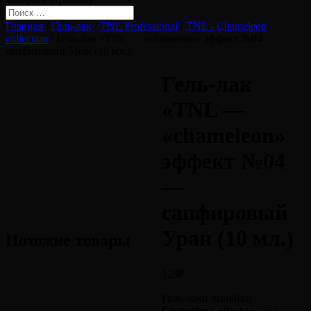
Главная
/
Гель-лак
/
TNL Professional
/
TNL - Chameleon
collection
/ Гель-лак «TNL — «chameleon» эффект №04 —
сапфировый Уран (10 мл.)
Гель-лак
«TNL —
«chameleon»
эффект №04
—
сапфировый
Уран (10 мл.)
Похожие товары
129
₽
Гель-лаки линейки
Chameleon effect
можно