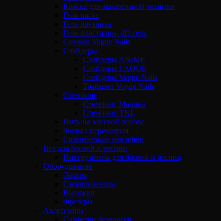
Краска для акварельной техники
Гель-паста
Гель-паутинка
Гель-пластилин, 4D гель
Снежок Vogue Nails
Слайдеры
Слайдеры ANIME
Слайдеры LAQUE
Слайдеры Vogue Nails
Трафарет Vogue Nails
Стемпинг
Стемпинг Малина
Стемпинг-TNL
Нить на клеевой основе
Фольга переводная
Силиконовые наклейки
Все для бровей и ресниц
Инструменты для бровей и ресниц
Оборудование
Лампы
Стерилизаторы
Вытяжки
Фрезеры
Аксессуары
Салфетки безворсов