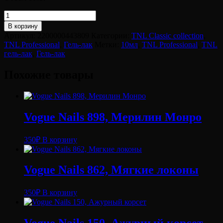
Количество
товара
В корзину
Цветной
Артикул:
2200000443809
Категории:
TNL Classic collection
,
гель-
TNL Professional
,
Гель-лак
Метки:
10мл
,
TNL Professional
,
TNL
лак
гель-лак
,
Гель-лак
"TNL"
№437
Похожие товары
-
золотой
прииск
(10
мл.)
Vogue Nails 898, Мерилин Монро
350
₽
В корзину
Vogue Nails 862, Мягкие локоны
350
₽
В корзину