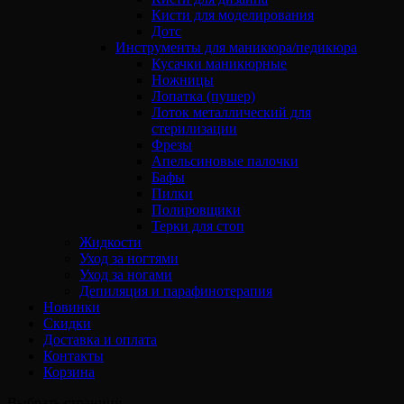
Кисти для моделирования
Дотс
Инструменты для маникюра/педикюра
Кусачки маникюрные
Ножницы
Лопатка (пушер)
Лоток металлический для
стерилизации
Фрезы
Апельсиновые палочки
Бафы
Пилки
Полировщики
Терки для стоп
Жидкости
Уход за ногтями
Уход за ногами
Депиляция и парафинотерапия
Новинки
Скидки
Доставка и оплата
Контакты
Корзина
Выбрать страницу