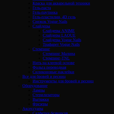
Краска для акварельной техники
Гель-паста
Гель-паутинка
Гель-пластилин, 4D гель
Снежок Vogue Nails
Слайдеры
Слайдеры ANIME
Слайдеры LAQUE
Слайдеры Vogue Nails
Трафарет Vogue Nails
Стемпинг
Стемпинг Малина
Стемпинг-TNL
Нить на клеевой основе
Фольга переводная
Силиконовые наклейки
Все для бровей и ресниц
Инструменты для бровей и ресниц
Оборудование
Лампы
Стерилизаторы
Вытяжки
Фрезеры
Аксессуары
Салфетки безворсов