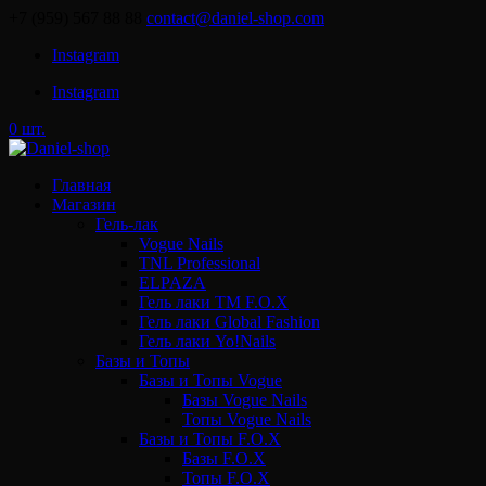
+7 (959) 567 88 88
contact@daniel-shop.com
Instagram
Instagram
0 шт.
Главная
Магазин
Гель-лак
Vogue Nails
TNL Professional
ELPAZA
Гель лаки ТМ F.O.X
Гель лаки Global Fashion
Гель лаки Yo!Nails
Базы и Топы
Базы и Топы Vogue
Базы Vogue Nails
Топы Vogue Nails
Базы и Топы F.O.X
Базы F.O.X
Топы F.O.X