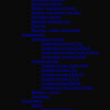
Перчатки и маски
Щетки, дозаторы и прочее
Зажимы для снятия гель-лака
Подушки для рук
Магниты кошачий глаз
Палитра
Фартуки, сумки, косметички
Наращивание
Акриловая система
Акриловая система TNL
Акриловая система ELPAZA
Акриловая система Global Fashion
Акриловая система RuNail
Гелевая система
Гелевая система Vogue Nails
Гелевая система TNL
Гелевая система ELPAZA
Гелевая система F.O.X
Гелевая система RuNail
Гелевая система Global Fashion
Формы — типсы
Типсорезы
Инструмент
Кисти
Кисти для дизайна