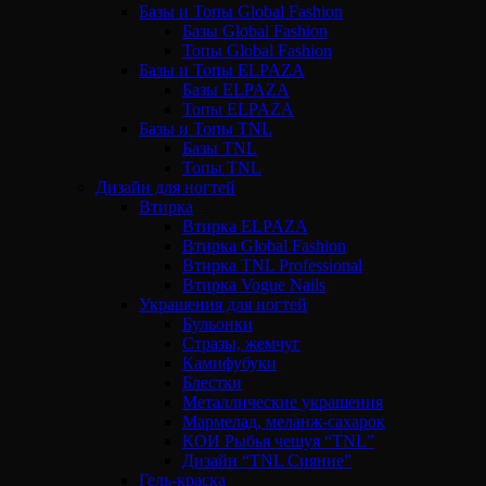
Базы и Топы Global Fashion
Базы Global Fashion
Топы Global Fashion
Базы и Топы ELPAZA
Базы ELPAZA
Топы ELPAZA
Базы и Топы TNL
Базы TNL
Топы TNL
Дизайн для ногтей
Втирка
Втирка ELPAZA
Втирка Global Fashion
Втирка TNL Professional
Втирка Vogue Nails
Украшения для ногтей
Бульонки
Стразы, жемчуг
Камифубуки
Блестки
Металлические украшения
Мармелад, меланж-сахарок
КОИ Рыбья чешуя “TNL”
Дизайн “TNL Сияние”
Гель-краска