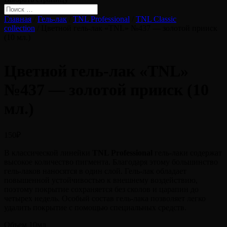
Главная
/
Гель-лак
/
TNL Professional
/
TNL Classic
collection
/ Цветной гель-лак «TNL» №437 — золотой прииск
(10 мл.)
Цветной гель-лак «TNL»
№437 — золотой прииск (10
мл.)
150
₽
В классической линейки
TNL Professional
гель-лаки содержат
высокое количество пигмента. Благодаря этому большинство
гель-лаков наносятся в один слой. Гель-лак обладает
повышенной устойчивостью к внешнему воздействию,
поэтому покрытие сохраняется без сколов и царапин до
четырех недель. Особый состав гель-лака позволяет легко
удалить покрытие с помощью специальных средств.
Объем 10мл