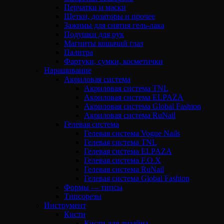
Перчатки и маски
Щетки, дозаторы и прочее
Зажимы для снятия гель-лака
Подушки для рук
Магниты кошачий глаз
Палитра
Фартуки, сумки, косметички
Наращивание
Акриловая система
Акриловая система TNL
Акриловая система ELPAZA
Акриловая система Global Fashion
Акриловая система RuNail
Гелевая система
Гелевая система Vogue Nails
Гелевая система TNL
Гелевая система ELPAZA
Гелевая система F.O.X
Гелевая система RuNail
Гелевая система Global Fashion
Формы — типсы
Типсорезы
Инструмент
Кисти
Кисти для дизайна