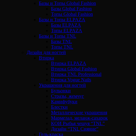
Базы и Топы Global Fashion
Базы Global Fashion
Топы Global Fashion
Базы и Топы ELPAZA
Базы ELPAZA
Топы ELPAZA
Базы и Топы TNL
Базы TNL
Топы TNL
Дизайн для ногтей
Втирка
Втирка ELPAZA
Втирка Global Fashion
Втирка TNL Professional
Втирка Vogue Nails
Украшения для ногтей
Бульонки
Стразы, жемчуг
Камифубуки
Блестки
Металлические украшения
Мармелад, меланж-сахарок
КОИ Рыбья чешуя “TNL”
Дизайн “TNL Сияние”
Гель-краска