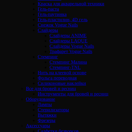
Краска для акварельной техники
Гель-паста
Гель-паутинка
Гель-пластилин, 4D гель
Снежок Vogue Nails
Слайдеры
Слайдеры ANIME
Слайдеры LAQUE
Слайдеры Vogue Nails
Трафарет Vogue Nails
Стемпинг
Стемпинг Малина
Стемпинг-TNL
Нить на клеевой основе
Фольга переводная
Силиконовые наклейки
Все для бровей и ресниц
Инструменты для бровей и ресниц
Оборудование
Лампы
Стерилизаторы
Вытяжки
Фрезеры
Аксессуары
Салфетки безворсов