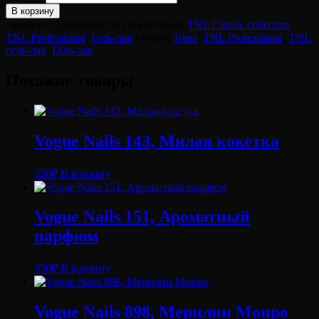
В корзину
Артикул:
2200000411921
Категории:
TNL Classic collection
,
TNL Professional
,
Гель-лак
Метки:
10мл
,
TNL Professional
,
TNL
гель-лак
,
Гель-лак
Похожие товары
Vogue Nails 143, Милая кокетка
350
₽
В корзину
Vogue Nails 151, Ароматный
парфюм
350
₽
В корзину
Vogue Nails 898, Мерилин Монро