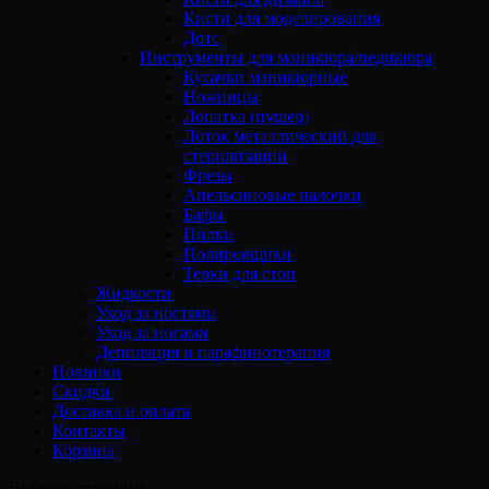
Кисти для моделирования
Дотс
Инструменты для маникюра/педикюра
Кусачки маникюрные
Ножницы
Лопатка (пушер)
Лоток металлический для
стерилизации
Фрезы
Апельсиновые палочки
Бафы
Пилки
Полировщики
Терки для стоп
Жидкости
Уход за ногтями
Уход за ногами
Депиляция и парафинотерапия
Новинки
Скидки
Доставка и оплата
Контакты
Корзина
Выбрать страницу