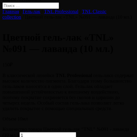
Главная
/
Гель-лак
/
TNL Professional
/
TNL Classic
collection
/ Цветной гель-лак «TNL» №091 — лаванда (10 мл.)
Цветной гель-лак «TNL»
№091 — лаванда (10 мл.)
150
₽
В классической линейки
TNL Professional
гель-лаки содержат
высокое количество пигмента. Благодаря этому большинство
гель-лаков наносятся в один слой. Гель-лак обладает
повышенной устойчивостью к внешнему воздействию,
поэтому покрытие сохраняется без сколов и царапин до
четырех недель. Особый состав гель-лака позволяет легко
удалить покрытие с помощью специальных средств.
Объем 10мл
Количество товара Цветной гель-лак "TNL" №091 - лаванда
(10 мл.)