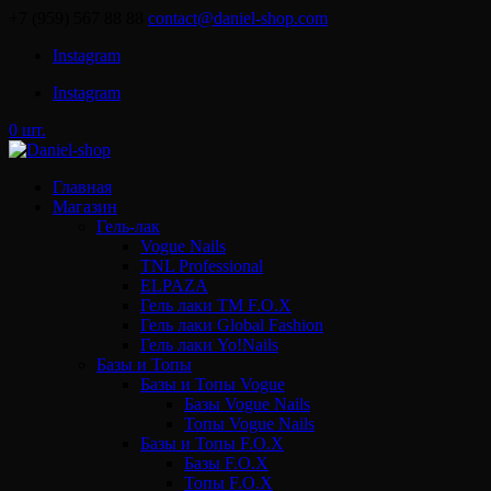
+7 (959) 567 88 88
contact@daniel-shop.com
Instagram
Instagram
0 шт.
Главная
Магазин
Гель-лак
Vogue Nails
TNL Professional
ELPAZA
Гель лаки ТМ F.O.X
Гель лаки Global Fashion
Гель лаки Yo!Nails
Базы и Топы
Базы и Топы Vogue
Базы Vogue Nails
Топы Vogue Nails
Базы и Топы F.O.X
Базы F.O.X
Топы F.O.X