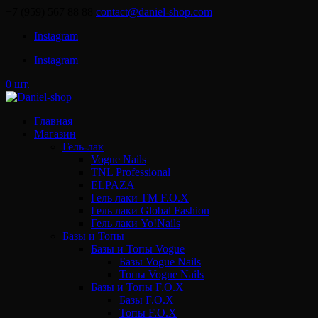
+7 (959) 567 88 88
contact@daniel-shop.com
Instagram
Instagram
0 шт.
Главная
Магазин
Гель-лак
Vogue Nails
TNL Professional
ELPAZA
Гель лаки ТМ F.O.X
Гель лаки Global Fashion
Гель лаки Yo!Nails
Базы и Топы
Базы и Топы Vogue
Базы Vogue Nails
Топы Vogue Nails
Базы и Топы F.O.X
Базы F.O.X
Топы F.O.X