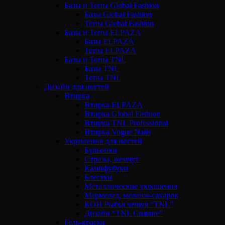
Базы и Топы Global Fashion
Базы Global Fashion
Топы Global Fashion
Базы и Топы ELPAZA
Базы ELPAZA
Топы ELPAZA
Базы и Топы TNL
Базы TNL
Топы TNL
Дизайн для ногтей
Втирка
Втирка ELPAZA
Втирка Global Fashion
Втирка TNL Professional
Втирка Vogue Nails
Украшения для ногтей
Бульонки
Стразы, жемчуг
Камифубуки
Блестки
Металлические украшения
Мармелад, меланж-сахарок
КОИ Рыбья чешуя “TNL”
Дизайн “TNL Сияние”
Гель-краска