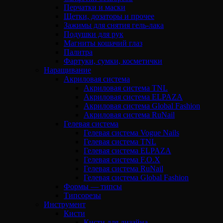
Перчатки и маски
Щетки, дозаторы и прочее
Зажимы для снятия гель-лака
Подушки для рук
Магниты кошачий глаз
Палитра
Фартуки, сумки, косметички
Наращивание
Акриловая система
Акриловая система TNL
Акриловая система ELPAZA
Акриловая система Global Fashion
Акриловая система RuNail
Гелевая система
Гелевая система Vogue Nails
Гелевая система TNL
Гелевая система ELPAZA
Гелевая система F.O.X
Гелевая система RuNail
Гелевая система Global Fashion
Формы — типсы
Типсорезы
Инструмент
Кисти
Кисти для дизайна