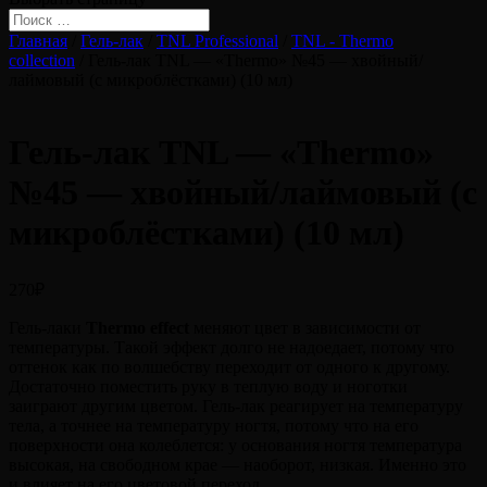
Главная
/
Гель-лак
/
TNL Professional
/
TNL - Thermo
collection
/ Гель-лак TNL — «Тhermo» №45 — хвойный/
лаймовый (с микроблёстками) (10 мл)
Гель-лак TNL — «Тhermo»
№45 — хвойный/лаймовый (с
микроблёстками) (10 мл)
270
₽
Гель-лаки
Thermo effect
меняют цвет в зависимости от
температуры. Такой эффект долго не надоедает, потому что
оттенок как по волшебству переходит от одного к другому.
Достаточно поместить руку в теплую воду и ноготки
заиграют другим цветом. Гель-лак реагирует на температуру
тела, а точнее на температуру ногтя, потому что на его
поверхности она колеблется: у основания ногтя температура
высокая, на свободном крае — наоборот, низкая. Именно это
и влияет на его цветовой переход.