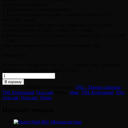
Технология нанесения:
1. Подготовьте ногтевую пластину.
2. Нанесите базовое покрытие, поместите в лампу. LED – 1
мин./УФ – 2 мин.
3. Нанесите гель-лак в два слоя, помещая ноготь в лампу
после каждого слоя. LED – 1 мин./УФ – 2 мин.
4. Нанесите закрепитель, поместите в лампу. LED – 1 мин./УФ
– 2 мин.
При необходимости удалите дисперсионный слой.
Объем 10 мл
Количество товара Гель-лак TNL - "Тhermo" №45 - хвойный/
лаймовый (с микроблёстками) (10 мл)
В корзину
Артикул:
2200000407757
Категории:
TNL - Thermo collection
,
TNL Professional
,
Гель-лак
Метки:
10мл
,
TNL Professional
,
TNL
гель-лак
,
Гель-лак
,
Термо
Похожие товары