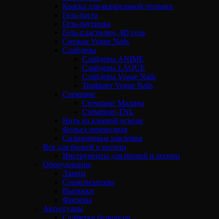
Краска для акварельной техники
Гель-паста
Гель-паутинка
Гель-пластилин, 4D гель
Снежок Vogue Nails
Слайдеры
Слайдеры ANIME
Слайдеры LAQUE
Слайдеры Vogue Nails
Трафарет Vogue Nails
Стемпинг
Стемпинг Малина
Стемпинг-TNL
Нить на клеевой основе
Фольга переводная
Силиконовые наклейки
Все для бровей и ресниц
Инструменты для бровей и ресниц
Оборудование
Лампы
Стерилизаторы
Вытяжки
Фрезеры
Аксессуары
Салфетки безворсов