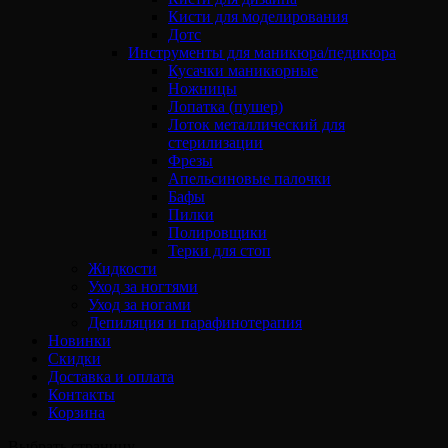
Кисти для моделирования
Дотс
Инструменты для маникюра/педикюра
Кусачки маникюрные
Ножницы
Лопатка (пушер)
Лоток металлический для
стерилизации
Фрезы
Апельсиновые палочки
Бафы
Пилки
Полировщики
Терки для стоп
Жидкости
Уход за ногтями
Уход за ногами
Депиляция и парафинотерапия
Новинки
Скидки
Доставка и оплата
Контакты
Корзина
Выбрать страницу