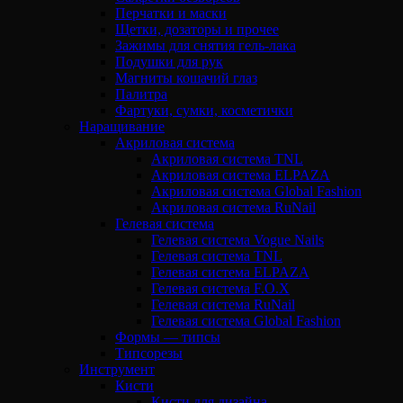
Перчатки и маски
Щетки, дозаторы и прочее
Зажимы для снятия гель-лака
Подушки для рук
Магниты кошачий глаз
Палитра
Фартуки, сумки, косметички
Наращивание
Акриловая система
Акриловая система TNL
Акриловая система ELPAZA
Акриловая система Global Fashion
Акриловая система RuNail
Гелевая система
Гелевая система Vogue Nails
Гелевая система TNL
Гелевая система ELPAZA
Гелевая система F.O.X
Гелевая система RuNail
Гелевая система Global Fashion
Формы — типсы
Типсорезы
Инструмент
Кисти
Кисти для дизайна