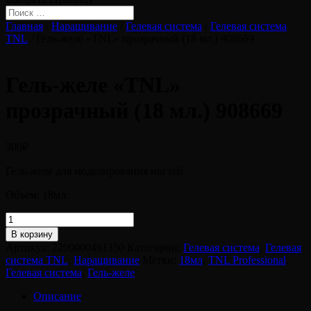
Главная
/
Наращивание
/
Гелевая система
/
Гелевая система
TNL
/ Гель-желе «TNL» прозрачный (18 мл.) 908669
Гель-желе «TNL»
прозрачный (18 мл.) 908669
300
₽
Гель-желе для моделирования ногтей
Объем:
18
мл.
Количество
товара
В корзину
Гель-
Артикул:
2200000491350
Категории:
Гелевая система
,
Гелевая
желе
система TNL
,
Наращивание
Метки:
18мл
,
TNL Professional
,
"TNL"
Гелевая система
,
Гель-желе
прозрачный
(18
Описание
мл.)