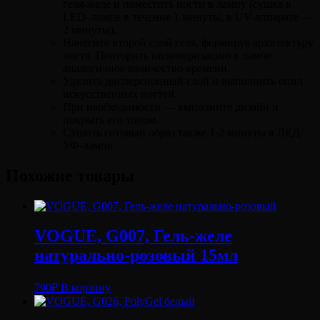
геля-желе и поместить ногти в лампу (сушка в
LED–лампе в течение 1 минуты, в UV-аппарате —
2 минуты);
Нанесите второй слой геля, формируя архитектуру
ногтя. Повторить полимеризацию в лампе
аналогичное количество времени.
Удалить дисперсионный слой и выполнить опил
искусственных ногтей.
При необходимости — выполните дизайн и
покрыть его топом.
Сушить готовый образ также 1-2 минуты в ЛЕД/
УФ-лампе.
Похожие товары
VOGUE, G007, Гель-желе
натурально-розовый 15мл
790
₽
В корзину