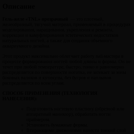
908669
Описание
Гель-желе «TNL» прозрачный
— это плотный,
желеобразный, тягучий материал, применяемый в процедурах
моделирования, наращивания, укрепления и ремонта,
коррекции и камуфлирования эстетических недостатков
натуральных ногтей, а также для создания объемного
аквариумного дизайна.
Этот продукт максимально облегчает работу nail-мастера в
процессе формирования ногтей любой длины и формы. Он не
течет при любой температуре, быстро, тонко и равномерно
распределяется по поверхности ноготка, не затекает за зоны
боковых валиков и кутикулы, без бугров и наплывов
распределяется по всем углам.
СПОСОБ ПРИМЕНЕНИЯ (ТЕХНОЛОГИЯ
НАНЕСЕНИЯ):
Подготовить ногтевую пластину (обрезной или
аппаратный маникюр), обработать ногти
праймером.
Установить бумажные формы.
Втирающими движениями нанести тонкий слой