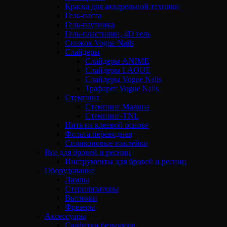
Краска для акварельной техники
Гель-паста
Гель-паутинка
Гель-пластилин, 4D гель
Снежок Vogue Nails
Слайдеры
Слайдеры ANIME
Слайдеры LAQUE
Слайдеры Vogue Nails
Трафарет Vogue Nails
Стемпинг
Стемпинг Малина
Стемпинг-TNL
Нить на клеевой основе
Фольга переводная
Силиконовые наклейки
Все для бровей и ресниц
Инструменты для бровей и ресниц
Оборудование
Лампы
Стерилизаторы
Вытяжки
Фрезеры
Аксессуары
Салфетки безворсов