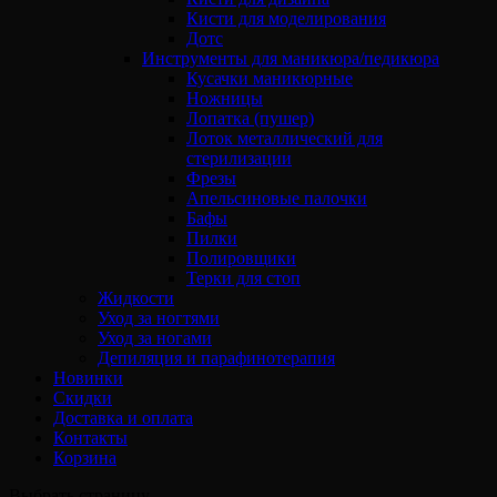
Кисти для моделирования
Дотс
Инструменты для маникюра/педикюра
Кусачки маникюрные
Ножницы
Лопатка (пушер)
Лоток металлический для
стерилизации
Фрезы
Апельсиновые палочки
Бафы
Пилки
Полировщики
Терки для стоп
Жидкости
Уход за ногтями
Уход за ногами
Депиляция и парафинотерапия
Новинки
Скидки
Доставка и оплата
Контакты
Корзина
Выбрать страницу