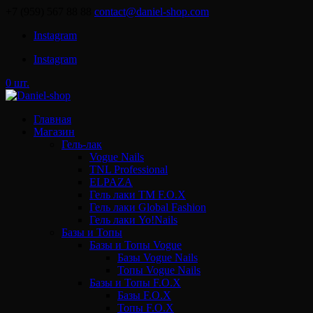
+7 (959) 567 88 88
contact@daniel-shop.com
Instagram
Instagram
0 шт.
Главная
Магазин
Гель-лак
Vogue Nails
TNL Professional
ELPAZA
Гель лаки ТМ F.O.X
Гель лаки Global Fashion
Гель лаки Yo!Nails
Базы и Топы
Базы и Топы Vogue
Базы Vogue Nails
Топы Vogue Nails
Базы и Топы F.O.X
Базы F.O.X
Топы F.O.X