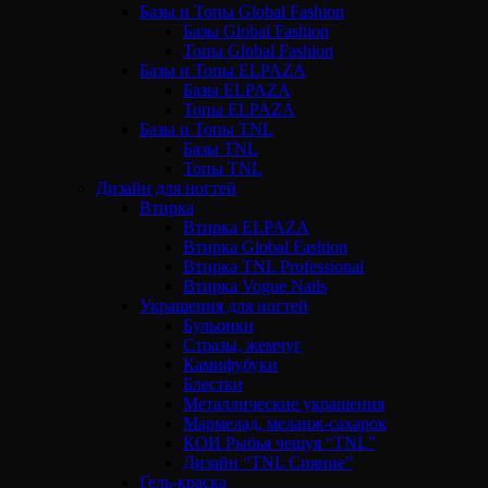
Базы и Топы Global Fashion
Базы Global Fashion
Топы Global Fashion
Базы и Топы ELPAZA
Базы ELPAZA
Топы ELPAZA
Базы и Топы TNL
Базы TNL
Топы TNL
Дизайн для ногтей
Втирка
Втирка ELPAZA
Втирка Global Fashion
Втирка TNL Professional
Втирка Vogue Nails
Украшения для ногтей
Бульонки
Стразы, жемчуг
Камифубуки
Блестки
Металлические украшения
Мармелад, меланж-сахарок
КОИ Рыбья чешуя “TNL”
Дизайн “TNL Сияние”
Гель-краска