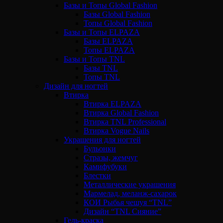
Базы и Топы Global Fashion
Базы Global Fashion
Топы Global Fashion
Базы и Топы ELPAZA
Базы ELPAZA
Топы ELPAZA
Базы и Топы TNL
Базы TNL
Топы TNL
Дизайн для ногтей
Втирка
Втирка ELPAZA
Втирка Global Fashion
Втирка TNL Professional
Втирка Vogue Nails
Украшения для ногтей
Бульонки
Стразы, жемчуг
Камифубуки
Блестки
Металлические украшения
Мармелад, меланж-сахарок
КОИ Рыбья чешуя “TNL”
Дизайн “TNL Сияние”
Гель-краска