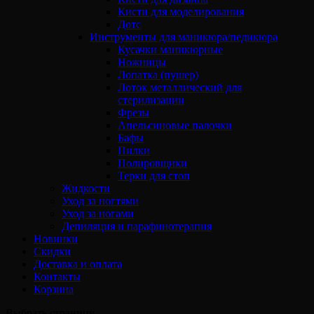
Кисти для моделирования
Дотс
Инструменты для маникюра/педикюра
Кусачки маникюрные
Ножницы
Лопатка (пушер)
Лоток металлический для
стерилизации
Фрезы
Апельсиновые палочки
Бафы
Пилки
Полировщики
Терки для стоп
Жидкости
Уход за ногтями
Уход за ногами
Депиляция и парафинотерапия
Новинки
Скидки
Доставка и оплата
Контакты
Корзина
Выбрать страницу