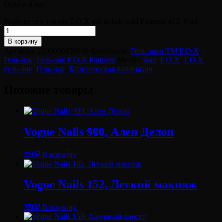
Объём 6 мл.
Количество товара F.O.X gel-polish gold Pigment 412, 6 ml
В корзину
Артикул:
2200000420930
Категории:
Гель лаки ТМ F.O.X
,
Гель-лак
,
Гель-лак F.O.X Pigment
Метки:
6мл
,
F.O.X
,
F.O.X
гель-лак
,
Гель-лак
,
Классическая коллекция
Похожие товары
Vogue Nails 900, Ален Делон
350
₽
В корзину
Vogue Nails 152, Легкий макияж
350
₽
В корзину