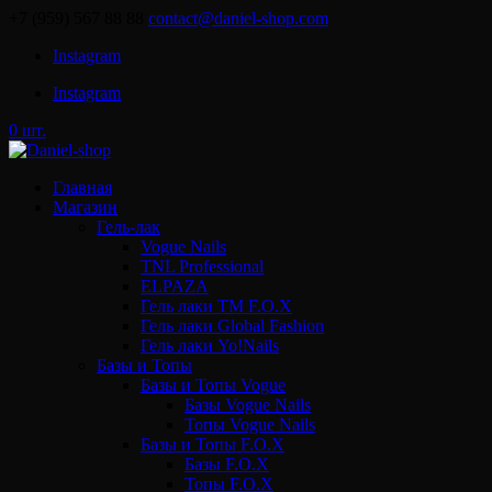
+7 (959) 567 88 88
contact@daniel-shop.com
Instagram
Instagram
0 шт.
Главная
Магазин
Гель-лак
Vogue Nails
TNL Professional
ELPAZA
Гель лаки ТМ F.O.X
Гель лаки Global Fashion
Гель лаки Yo!Nails
Базы и Топы
Базы и Топы Vogue
Базы Vogue Nails
Топы Vogue Nails
Базы и Топы F.O.X
Базы F.O.X
Топы F.O.X