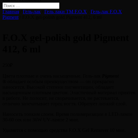
Главная
/
Гель-лак
/
Гель лаки ТМ F.O.X
/
Гель-лак F.O.X
Pigment
/ F.O.X gel-polish gold Pigment 412, 6 ml
F.O.X gel-polish gold Pigment
412, 6 ml
250
₽
Цвета плотные и очень насыщенные. Гель-лак
Pigment
®
обладает особым преимуществом — он прекрасно
наносится. Высокой степени пигментации, обладает
насыщенным плотным цветом. Эластичный материал приятен
в работе. Не полосит, не сворачивается, не растекается,
отлично запечатывает торец ногтя. Образует липкий слой.
Наносить тонким слоем. Время полимеризации в LED-лампе
30-60 сек или 36W UV-лампе 2 мин.
Удаляется с помощью средства F.O.X Gel Remover 10 мин.