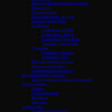
Краска для акварельной техники
Гель-паста
Гель-паутинка
Гель-пластилин, 4D гель
Снежок Vogue Nails
Слайдеры
Слайдеры ANIME
Слайдеры LAQUE
Слайдеры Vogue Nails
Трафарет Vogue Nails
Стемпинг
Стемпинг Малина
Стемпинг-TNL
Нить на клеевой основе
Фольга переводная
Силиконовые наклейки
Все для бровей и ресниц
Инструменты для бровей и ресниц
Оборудование
Лампы
Стерилизаторы
Вытяжки
Фрезеры
Аксессуары
Салфетки безворсов