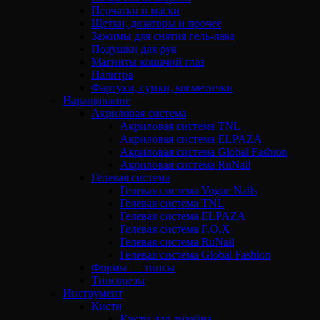
Перчатки и маски
Щетки, дозаторы и прочее
Зажимы для снятия гель-лака
Подушки для рук
Магниты кошачий глаз
Палитра
Фартуки, сумки, косметички
Наращивание
Акриловая система
Акриловая система TNL
Акриловая система ELPAZA
Акриловая система Global Fashion
Акриловая система RuNail
Гелевая система
Гелевая система Vogue Nails
Гелевая система TNL
Гелевая система ELPAZA
Гелевая система F.O.X
Гелевая система RuNail
Гелевая система Global Fashion
Формы — типсы
Типсорезы
Инструмент
Кисти
Кисти для дизайна