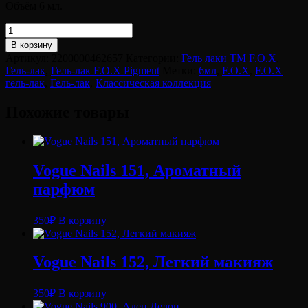
Объём 6 мл.
Количество
товара
В корзину
F.O.X
Артикул:
2200000462657
Категории:
Гель лаки ТМ F.O.X
,
gel-
Гель-лак
,
Гель-лак F.O.X Pigment
Метки:
6мл
,
F.O.X
,
F.O.X
polish
гель-лак
,
Гель-лак
,
Классическая коллекция
gold
Pigment
Похожие товары
157,
6
ml
Vogue Nails 151, Ароматный
парфюм
350
₽
В корзину
Vogue Nails 152, Легкий макияж
350
₽
В корзину