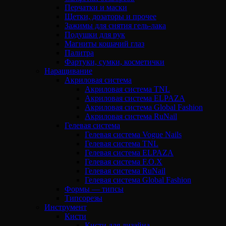
Перчатки и маски
Щетки, дозаторы и прочее
Зажимы для снятия гель-лака
Подушки для рук
Магниты кошачий глаз
Палитра
Фартуки, сумки, косметички
Наращивание
Акриловая система
Акриловая система TNL
Акриловая система ELPAZA
Акриловая система Global Fashion
Акриловая система RuNail
Гелевая система
Гелевая система Vogue Nails
Гелевая система TNL
Гелевая система ELPAZA
Гелевая система F.O.X
Гелевая система RuNail
Гелевая система Global Fashion
Формы — типсы
Типсорезы
Инструмент
Кисти
Кисти для дизайна