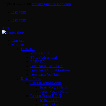
+7 (959) 567 88 88
contact@daniel-shop.com
Instagram
Instagram
0 шт.
Главная
Магазин
Гель-лак
Vogue Nails
TNL Professional
ELPAZA
Гель лаки ТМ F.O.X
Гель лаки Global Fashion
Гель лаки Yo!Nails
Базы и Топы
Базы и Топы Vogue
Базы Vogue Nails
Топы Vogue Nails
Базы и Топы F.O.X
Базы F.O.X
Топы F.O.X