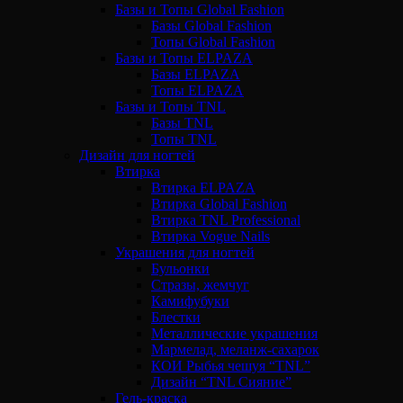
Базы и Топы Global Fashion
Базы Global Fashion
Топы Global Fashion
Базы и Топы ELPAZA
Базы ELPAZA
Топы ELPAZA
Базы и Топы TNL
Базы TNL
Топы TNL
Дизайн для ногтей
Втирка
Втирка ELPAZA
Втирка Global Fashion
Втирка TNL Professional
Втирка Vogue Nails
Украшения для ногтей
Бульонки
Стразы, жемчуг
Камифубуки
Блестки
Металлические украшения
Мармелад, меланж-сахарок
КОИ Рыбья чешуя “TNL”
Дизайн “TNL Сияние”
Гель-краска