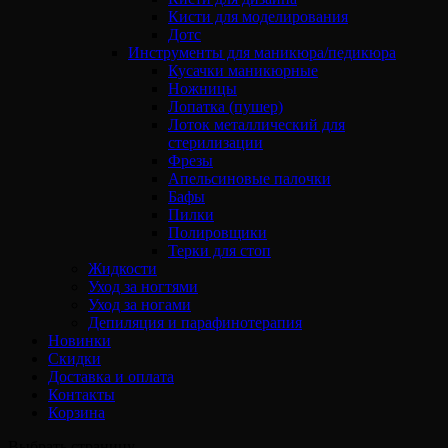
Кисти для моделирования
Дотс
Инструменты для маникюра/педикюра
Кусачки маникюрные
Ножницы
Лопатка (пушер)
Лоток металлический для
стерилизации
Фрезы
Апельсиновые палочки
Бафы
Пилки
Полировщики
Терки для стоп
Жидкости
Уход за ногтями
Уход за ногами
Депиляция и парафинотерапия
Новинки
Скидки
Доставка и оплата
Контакты
Корзина
Выбрать страницу