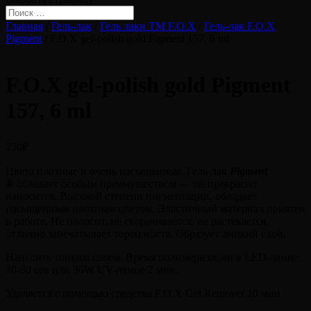
Главная
/
Гель-лак
/
Гель лаки ТМ F.O.X
/
Гель-лак F.O.X
Pigment
/ F.O.X gel-polish gold Pigment 157, 6 ml
F.O.X gel-polish gold Pigment
157, 6 ml
250
₽
Цвета плотные и очень насыщенные. Гель-лак
Pigment
®
обладает особым преимуществом — он прекрасно
наносится. Высокой степени пигментации, обладает
насыщенным плотным цветом. Эластичный материал приятен
в работе. Не полосит, не сворачивается, не растекается,
отлично запечатывает торец ногтя. Образует липкий слой.
Наносить тонким слоем. Время полимеризации в LED-лампе
30-60 сек или 36W UV-лампе 2 мин.
Удаляется с помощью средства F.O.X Gel Remover 10 мин.