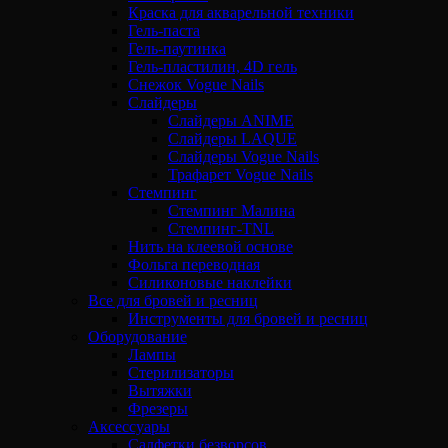
Краска для акварельной техники
Гель-паста
Гель-паутинка
Гель-пластилин, 4D гель
Снежок Vogue Nails
Слайдеры
Слайдеры ANIME
Слайдеры LAQUE
Слайдеры Vogue Nails
Трафарет Vogue Nails
Стемпинг
Стемпинг Малина
Стемпинг-TNL
Нить на клеевой основе
Фольга переводная
Силиконовые наклейки
Все для бровей и ресниц
Инструменты для бровей и ресниц
Оборудование
Лампы
Стерилизаторы
Вытяжки
Фрезеры
Аксессуары
Салфетки безворсов