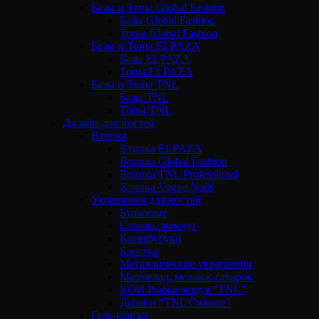
Базы и Топы Global Fashion
Базы Global Fashion
Топы Global Fashion
Базы и Топы ELPAZA
Базы ELPAZA
Топы ELPAZA
Базы и Топы TNL
Базы TNL
Топы TNL
Дизайн для ногтей
Втирка
Втирка ELPAZA
Втирка Global Fashion
Втирка TNL Professional
Втирка Vogue Nails
Украшения для ногтей
Бульонки
Стразы, жемчуг
Камифубуки
Блестки
Металлические украшения
Мармелад, меланж-сахарок
КОИ Рыбья чешуя “TNL”
Дизайн “TNL Сияние”
Гель-краска