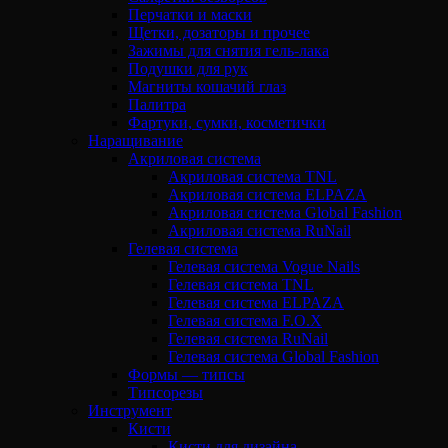
Перчатки и маски
Щетки, дозаторы и прочее
Зажимы для снятия гель-лака
Подушки для рук
Магниты кошачий глаз
Палитра
Фартуки, сумки, косметички
Наращивание
Акриловая система
Акриловая система TNL
Акриловая система ELPAZA
Акриловая система Global Fashion
Акриловая система RuNail
Гелевая система
Гелевая система Vogue Nails
Гелевая система TNL
Гелевая система ELPAZA
Гелевая система F.O.X
Гелевая система RuNail
Гелевая система Global Fashion
Формы — типсы
Типсорезы
Инструмент
Кисти
Кисти для дизайна