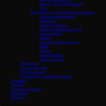
Кисти для моделирования
Дотс
Инструменты для маникюра/педикюра
Кусачки маникюрные
Ножницы
Лопатка (пушер)
Лоток металлический для
стерилизации
Фрезы
Апельсиновые палочки
Бафы
Пилки
Полировщики
Терки для стоп
Жидкости
Уход за ногтями
Уход за ногами
Депиляция и парафинотерапия
Новинки
Скидки
Доставка и оплата
Контакты
Корзина
Выбрать страницу