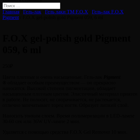
Главная
/
Гель-лак
/
Гель лаки ТМ F.O.X
/
Гель-лак F.O.X
Pigment
/ F.O.X gel-polish gold Pigment 059, 6 ml
F.O.X gel-polish gold Pigment
059, 6 ml
250
₽
Цвета плотные и очень насыщенные. Гель-лак
Pigment
®
обладает особым преимуществом — он прекрасно
наносится. Высокой степени пигментации, обладает
насыщенным плотным цветом. Эластичный материал приятен
в работе. Не полосит, не сворачивается, не растекается,
отлично запечатывает торец ногтя. Образует липкий слой.
Наносить тонким слоем. Время полимеризации в LED-лампе
30-60 сек или 36W UV-лампе 2 мин.
Удаляется с помощью средства F.O.X Gel Remover 10 мин.