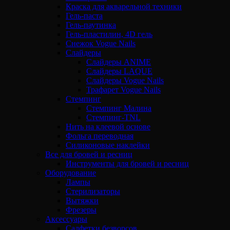
Краска для акварельной техники
Гель-паста
Гель-паутинка
Гель-пластилин, 4D гель
Снежок Vogue Nails
Слайдеры
Слайдеры ANIME
Слайдеры LAQUE
Слайдеры Vogue Nails
Трафарет Vogue Nails
Стемпинг
Стемпинг Малина
Стемпинг-TNL
Нить на клеевой основе
Фольга переводная
Силиконовые наклейки
Все для бровей и ресниц
Инструменты для бровей и ресниц
Оборудование
Лампы
Стерилизаторы
Вытяжки
Фрезеры
Аксессуары
Салфетки безворсов