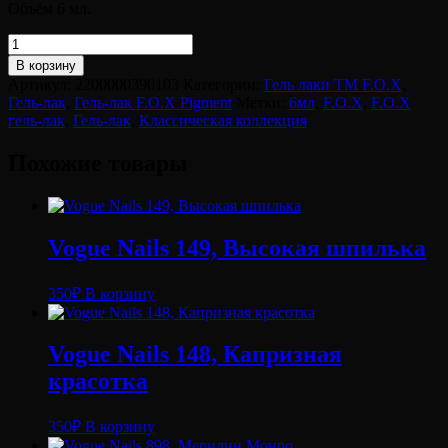
Объём 6 мл.
Количество
товара
В корзину
F.O.X
Артикул:
2200000390103
Категории:
Гель лаки ТМ F.O.X
,
gel-
Гель-лак
,
Гель-лак F.O.X Pigment
Метки:
6мл
,
F.O.X
,
F.O.X
polish
гель-лак
,
Гель-лак
,
Классическая коллекция
gold
Pigment
Похожие товары
059,
6
ml
Vogue Nails 149, Высокая шпилька
350
₽
В корзину
Vogue Nails 148, Капризная
красотка
350
₽
В корзину