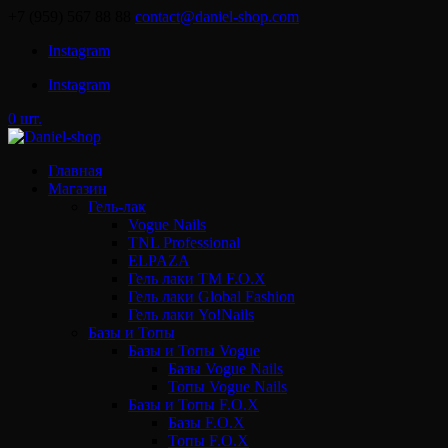
+7 (959) 567 88 88
contact@daniel-shop.com
Instagram
Instagram
0 шт.
Главная
Магазин
Гель-лак
Vogue Nails
TNL Professional
ELPAZA
Гель лаки ТМ F.O.X
Гель лаки Global Fashion
Гель лаки Yo!Nails
Базы и Топы
Базы и Топы Vogue
Базы Vogue Nails
Топы Vogue Nails
Базы и Топы F.O.X
Базы F.O.X
Топы F.O.X