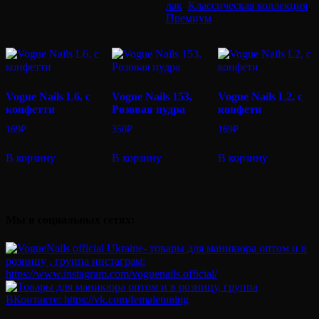
6
лак
,
Классическая коллекция
,
m
Премиум
Vogue Nails L6, с
Vogue Nails 153,
Vogue Nails L2, с
конфетти
Розовая пудра
конфети
169
₽
350
₽
169
₽
В корзину
В корзину
В корзину
Мы в социальных сетях: