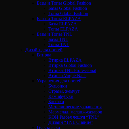
Базы и Топы Global Fashion
Базы Global Fashion
Топы Global Fashion
Базы и Топы ELPAZA
Базы ELPAZA
Топы ELPAZA
Базы и Топы TNL
Базы TNL
Топы TNL
Дизайн для ногтей
Втирка
Втирка ELPAZA
Втирка Global Fashion
Втирка TNL Professional
Втирка Vogue Nails
Украшения для ногтей
Бульонки
Стразы, жемчуг
Камифубуки
Блестки
Металлические украшения
Мармелад, меланж-сахарок
КОИ Рыбья чешуя “TNL”
Дизайн “TNL Сияние”
Гель-краска