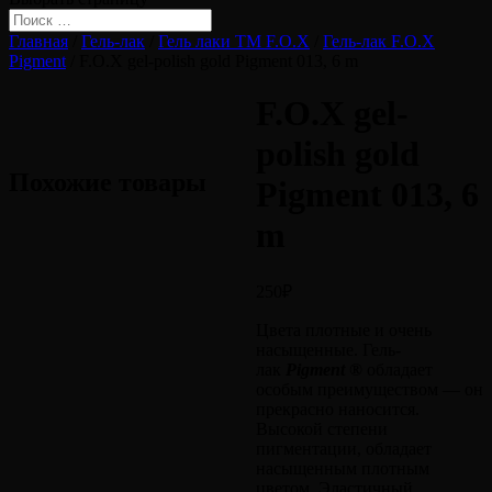
Главная
/
Гель-лак
/
Гель лаки ТМ F.O.X
/
Гель-лак F.O.X
Pigment
/ F.O.X gel-polish gold Pigment 013, 6 m
F.O.X gel-
polish gold
Похожие товары
Pigment 013, 6
m
250
₽
Цвета плотные и очень
насыщенные. Гель-
лак
Pigment ®
обладает
особым преимуществом — он
прекрасно наносится.
Высокой степени
пигментации, обладает
насыщенным плотным
цветом. Эластичный