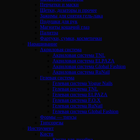
Перчатки и маски
Щетки, дозаторы и прочее
Зажимы для снятия гель-лака
Подушки для рук
Магниты кошачий глаз
Палитра
Фартуки, сумки, косметички
Наращивание
Акриловая система
Акриловая система TNL
Акриловая система ELPAZA
Акриловая система Global Fashion
Акриловая система RuNail
Гелевая система
Гелевая система Vogue Nails
Гелевая система TNL
Гелевая система ELPAZA
Гелевая система F.O.X
Гелевая система RuNail
Гелевая система Global Fashion
Формы — типсы
Типсорезы
Инструмент
Кисти
Кисти для дизайна