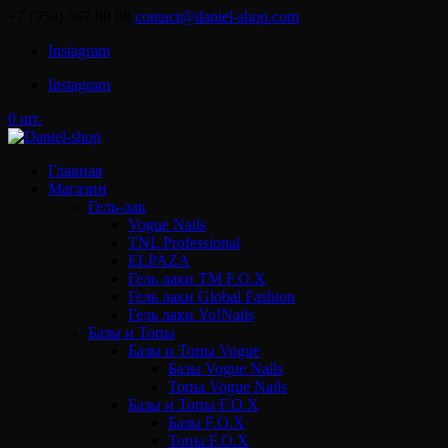
+7 (959) 567 88 88
contact@daniel-shop.com
Instagram
Instagram
0 шт.
Главная
Магазин
Гель-лак
Vogue Nails
TNL Professional
ELPAZA
Гель лаки ТМ F.O.X
Гель лаки Global Fashion
Гель лаки Yo!Nails
Базы и Топы
Базы и Топы Vogue
Базы Vogue Nails
Топы Vogue Nails
Базы и Топы F.O.X
Базы F.O.X
Топы F.O.X