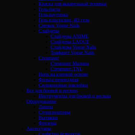
Краска для акварельной техники
Гель-паста
Гель-паутинка
Гель-пластилин, 4D гель
Снежок Vogue Nails
Слайдеры
Слайдеры ANIME
Слайдеры LAQUE
Слайдеры Vogue Nails
Трафарет Vogue Nails
Стемпинг
Стемпинг Малина
Стемпинг-TNL
Нить на клеевой основе
Фольга переводная
Силиконовые наклейки
Все для бровей и ресниц
Инструменты для бровей и ресниц
Оборудование
Лампы
Стерилизаторы
Вытяжки
Фрезеры
Аксессуары
Салфетки безворсов