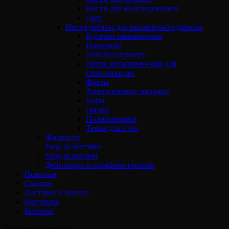
Кисти для моделирования
Дотс
Инструменты для маникюра/педикюра
Кусачки маникюрные
Ножницы
Лопатка (пушер)
Лоток металлический для
стерилизации
Фрезы
Апельсиновые палочки
Бафы
Пилки
Полировщики
Терки для стоп
Жидкости
Уход за ногтями
Уход за ногами
Депиляция и парафинотерапия
Новинки
Скидки
Доставка и оплата
Контакты
Корзина
Выбрать страницу