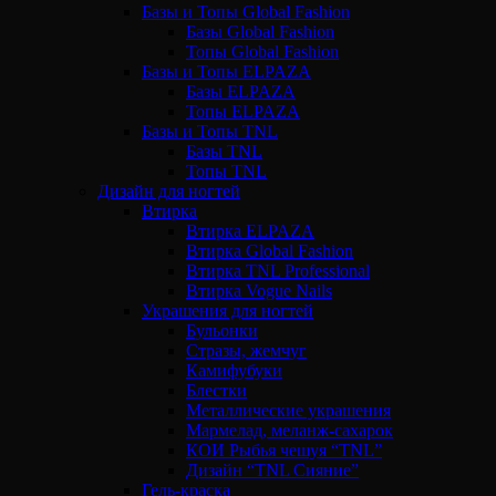
Базы и Топы Global Fashion
Базы Global Fashion
Топы Global Fashion
Базы и Топы ELPAZA
Базы ELPAZA
Топы ELPAZA
Базы и Топы TNL
Базы TNL
Топы TNL
Дизайн для ногтей
Втирка
Втирка ELPAZA
Втирка Global Fashion
Втирка TNL Professional
Втирка Vogue Nails
Украшения для ногтей
Бульонки
Стразы, жемчуг
Камифубуки
Блестки
Металлические украшения
Мармелад, меланж-сахарок
КОИ Рыбья чешуя “TNL”
Дизайн “TNL Сияние”
Гель-краска