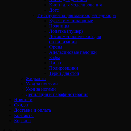
Кисти для моделирования
Дотс
Инструменты для маникюра/педикюра
Кусачки маникюрные
Ножницы
Лопатка (пушер)
Лоток металлический для
стерилизации
Фрезы
Апельсиновые палочки
Бафы
Пилки
Полировщики
Терки для стоп
Жидкости
Уход за ногтями
Уход за ногами
Депиляция и парафинотерапия
Новинки
Скидки
Доставка и оплата
Контакты
Корзина
Выбрать страницу