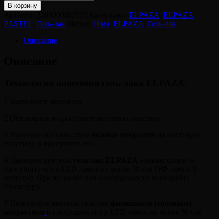
В корзину
Артикул:
2200000482525
Категории:
ELPAZA
,
ELPAZA
PASTEL
,
Гель-лак
Метки:
10мл
,
ELPAZA
,
Гель-лак
Описание
Описание
Технология нанесения гель-лака ELPAZA:
1 Выполните маникюр.
2 Обезжирьте и просушите ногтевую пластину.
3 Нанесите тонким слоем
базовое покрытие
на ногтевую
пластину и просушите его.
4 Нанесите цветной
гель-лак ELPAZA
тонким слоем и
просушите его в LED лампе не менее 30 сек (УФ-лампа 2
минуты). При желании или необходимости повторяйте
процедуру.
5 Перекройте цветной гель лак
финишным (топовым)
покрытием
и просушите его в LED лампе не менее 30 сек