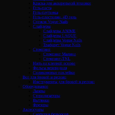
Краска для акварельной техники
Гель-паста
Гель-паутинка
Гель-пластилин, 4D гель
Снежок Vogue Nails
Слайдеры
Слайдеры ANIME
Слайдеры LAQUE
Слайдеры Vogue Nails
Трафарет Vogue Nails
Стемпинг
Стемпинг Малина
Стемпинг-TNL
Нить на клеевой основе
Фольга переводная
Силиконовые наклейки
Все для бровей и ресниц
Инструменты для бровей и ресниц
Оборудование
Лампы
Стерилизаторы
Вытяжки
Фрезеры
Аксессуары
Салфетки безворсов