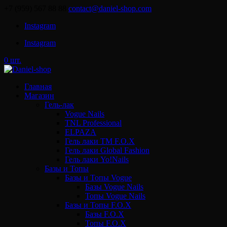
+7 (959) 567 88 88
contact@daniel-shop.com
Instagram
Instagram
0 шт.
Главная
Магазин
Гель-лак
Vogue Nails
TNL Professional
ELPAZA
Гель лаки ТМ F.O.X
Гель лаки Global Fashion
Гель лаки Yo!Nails
Базы и Топы
Базы и Топы Vogue
Базы Vogue Nails
Топы Vogue Nails
Базы и Топы F.O.X
Базы F.O.X
Топы F.O.X