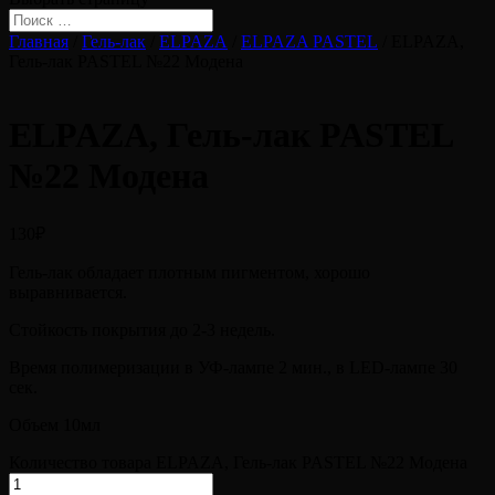
Главная
/
Гель-лак
/
ELPAZA
/
ELPAZA PASTEL
/ ELPAZA,
Гель-лак PASTEL №22 Модена
ELPAZA, Гель-лак PASTEL
№22 Модена
130
₽
Гель-лак обладает плотным пигментом, хорошо
выравнивается.
Стойкость покрытия до 2-3 недель.
Время полимеризации в УФ-лампе 2 мин., в LED-лампе 30
сек.
Объем 10мл
Количество товара ELPAZA, Гель-лак PASTEL №22 Модена