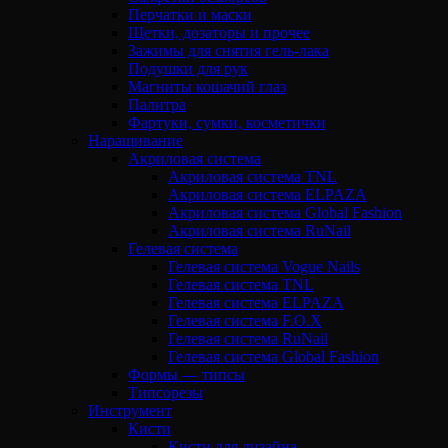
Перчатки и маски
Щетки, дозаторы и прочее
Зажимы для снятия гель-лака
Подушки для рук
Магниты кошачий глаз
Палитра
Фартуки, сумки, косметички
Наращивание
Акриловая система
Акриловая система TNL
Акриловая система ELPAZA
Акриловая система Global Fashion
Акриловая система RuNail
Гелевая система
Гелевая система Vogue Nails
Гелевая система TNL
Гелевая система ELPAZA
Гелевая система F.O.X
Гелевая система RuNail
Гелевая система Global Fashion
Формы — типсы
Типсорезы
Инструмент
Кисти
Кисти для дизайна