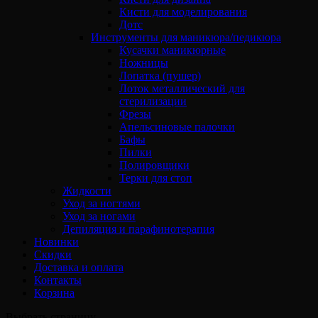
Кисти для моделирования
Дотс
Инструменты для маникюра/педикюра
Кусачки маникюрные
Ножницы
Лопатка (пушер)
Лоток металлический для
стерилизации
Фрезы
Апельсиновые палочки
Бафы
Пилки
Полировщики
Терки для стоп
Жидкости
Уход за ногтями
Уход за ногами
Депиляция и парафинотерапия
Новинки
Скидки
Доставка и оплата
Контакты
Корзина
Выбрать страницу