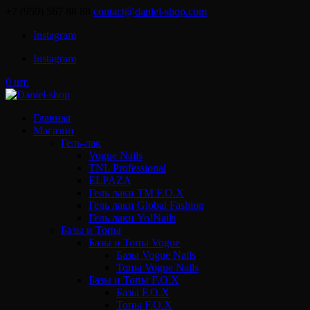
+7 (959) 567 88 88
contact@daniel-shop.com
Instagram
Instagram
0 шт.
Главная
Магазин
Гель-лак
Vogue Nails
TNL Professional
ELPAZA
Гель лаки ТМ F.O.X
Гель лаки Global Fashion
Гель лаки Yo!Nails
Базы и Топы
Базы и Топы Vogue
Базы Vogue Nails
Топы Vogue Nails
Базы и Топы F.O.X
Базы F.O.X
Топы F.O.X