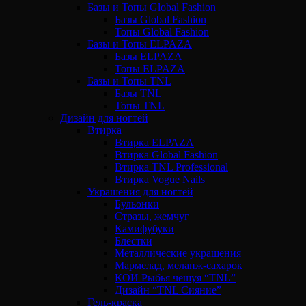
Базы и Топы Global Fashion
Базы Global Fashion
Топы Global Fashion
Базы и Топы ELPAZA
Базы ELPAZA
Топы ELPAZA
Базы и Топы TNL
Базы TNL
Топы TNL
Дизайн для ногтей
Втирка
Втирка ELPAZA
Втирка Global Fashion
Втирка TNL Professional
Втирка Vogue Nails
Украшения для ногтей
Бульонки
Стразы, жемчуг
Камифубуки
Блестки
Металлические украшения
Мармелад, меланж-сахарок
КОИ Рыбья чешуя “TNL”
Дизайн “TNL Сияние”
Гель-краска