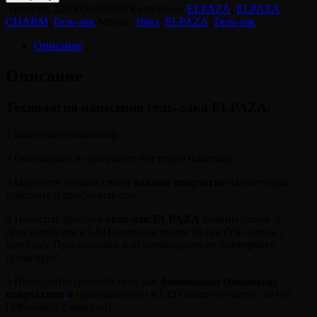
ELPAZA,
Артикул:
2200000465009
Категории:
ELPAZA
,
ELPAZA
Гель-
CHARM
,
Гель-лак
Метки:
10мл
,
ELPAZA
,
Гель-лак
лак
CHARM
Описание
101
Океан
Описание
Технология нанесения гель-лака ELPAZA:
1 Выполните маникюр.
2 Обезжирьте и просушите ногтевую пластину.
3 Нанесите тонким слоем
базовое покрытие
на ногтевую
пластину и просушите его.
4 Нанесите цветной
гель-лак ELPAZA
тонким слоем и
просушите его в LED лампе не менее 30 сек (УФ-лампа 2
минуты). При желании или необходимости повторяйте
процедуру.
5 Перекройте цветной гель лак
финишным (топовым)
покрытием
и просушите его в LED лампе не менее 30 сек
(УФ-лампа 2 минуты).