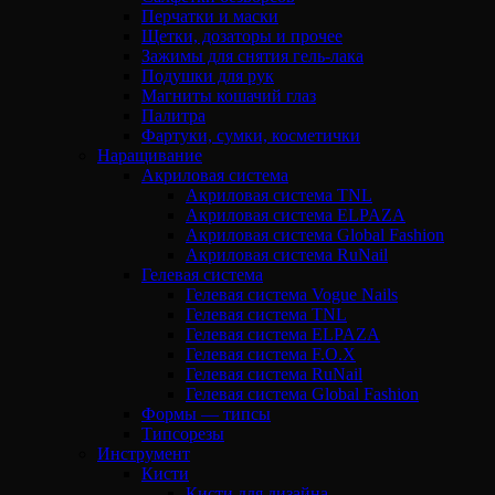
Перчатки и маски
Щетки, дозаторы и прочее
Зажимы для снятия гель-лака
Подушки для рук
Магниты кошачий глаз
Палитра
Фартуки, сумки, косметички
Наращивание
Акриловая система
Акриловая система TNL
Акриловая система ELPAZA
Акриловая система Global Fashion
Акриловая система RuNail
Гелевая система
Гелевая система Vogue Nails
Гелевая система TNL
Гелевая система ELPAZA
Гелевая система F.O.X
Гелевая система RuNail
Гелевая система Global Fashion
Формы — типсы
Типсорезы
Инструмент
Кисти
Кисти для дизайна