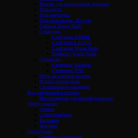
Краска для акварельной техники
Гель-паста
Гель-паутинка
Гель-пластилин, 4D гель
Снежок Vogue Nails
Слайдеры
Слайдеры ANIME
Слайдеры LAQUE
Слайдеры Vogue Nails
Трафарет Vogue Nails
Стемпинг
Стемпинг Малина
Стемпинг-TNL
Нить на клеевой основе
Фольга переводная
Силиконовые наклейки
Все для бровей и ресниц
Инструменты для бровей и ресниц
Оборудование
Лампы
Стерилизаторы
Вытяжки
Фрезеры
Аксессуары
Салфетки безворсов