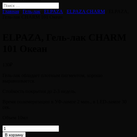
Главная
/
Гель-лак
/
ELPAZA
/
ELPAZA CHARM
/ ELPAZA,
Гель-лак CHARM 101 Океан
ELPAZA, Гель-лак CHARM
101 Океан
130
₽
Гель-лак обладает плотным пигментом, хорошо
выравнивается.
Стойкость покрытия до 2-3 недель.
Время полимеризации в УФ-лампе 2 мин., в LED-лампе 30
сек.
Объем 10мл
Количество
товара
В корзину