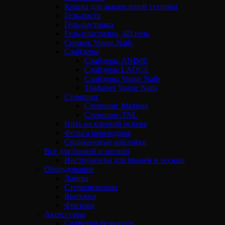
Краска для акварельной техники
Гель-паста
Гель-паутинка
Гель-пластилин, 4D гель
Снежок Vogue Nails
Слайдеры
Слайдеры ANIME
Слайдеры LAQUE
Слайдеры Vogue Nails
Трафарет Vogue Nails
Стемпинг
Стемпинг Малина
Стемпинг-TNL
Нить на клеевой основе
Фольга переводная
Силиконовые наклейки
Все для бровей и ресниц
Инструменты для бровей и ресниц
Оборудование
Лампы
Стерилизаторы
Вытяжки
Фрезеры
Аксессуары
Салфетки безворсов