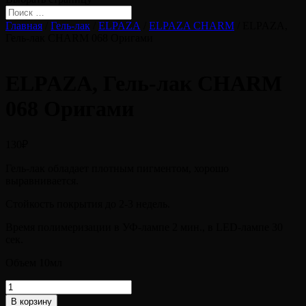
Главная
/
Гель-лак
/
ELPAZA
/
ELPAZA CHARM
/ ELPAZA,
Гель-лак CHARM 068 Оригами
ELPAZA, Гель-лак CHARM
068 Оригами
130
₽
Гель-лак обладает плотным пигментом, хорошо
выравнивается.
Стойкость покрытия до 2-3 недель.
Время полимеризации в УФ-лампе 2 мин., в LED-лампе 30
сек.
Объем 10мл
Количество
товара
В корзину