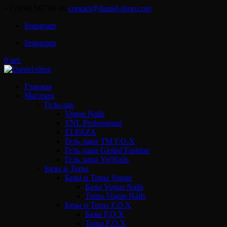
+7 (959) 567 88 88
contact@daniel-shop.com
Instagram
Instagram
0 шт.
Главная
Магазин
Гель-лак
Vogue Nails
TNL Professional
ELPAZA
Гель лаки ТМ F.O.X
Гель лаки Global Fashion
Гель лаки Yo!Nails
Базы и Топы
Базы и Топы Vogue
Базы Vogue Nails
Топы Vogue Nails
Базы и Топы F.O.X
Базы F.O.X
Топы F.O.X