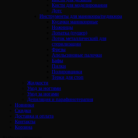
Кисти для моделирования
Дотс
Инструменты для маникюра/педикюра
Кусачки маникюрные
Ножницы
Лопатка (пушер)
Лоток металлический для
стерилизации
Фрезы
Апельсиновые палочки
Бафы
Пилки
Полировщики
Терки для стоп
Жидкости
Уход за ногтями
Уход за ногами
Депиляция и парафинотерапия
Новинки
Скидки
Доставка и оплата
Контакты
Корзина
Выбрать страницу