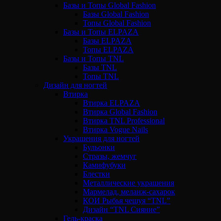
Базы и Топы Global Fashion
Базы Global Fashion
Топы Global Fashion
Базы и Топы ELPAZA
Базы ELPAZA
Топы ELPAZA
Базы и Топы TNL
Базы TNL
Топы TNL
Дизайн для ногтей
Втирка
Втирка ELPAZA
Втирка Global Fashion
Втирка TNL Professional
Втирка Vogue Nails
Украшения для ногтей
Бульонки
Стразы, жемчуг
Камифубуки
Блестки
Металлические украшения
Мармелад, меланж-сахарок
КОИ Рыбья чешуя “TNL”
Дизайн “TNL Сияние”
Гель-краска