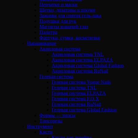
Перчатки и маски
Щетки, дозаторы и прочее
Зажимы для снятия гель-лака
Подушки для рук
Магниты кошачий глаз
Палитра
Фартуки, сумки, косметички
Наращивание
Акриловая система
Акриловая система TNL
Акриловая система ELPAZA
Акриловая система Global Fashion
Акриловая система RuNail
Гелевая система
Гелевая система Vogue Nails
Гелевая система TNL
Гелевая система ELPAZA
Гелевая система F.O.X
Гелевая система RuNail
Гелевая система Global Fashion
Формы — типсы
Типсорезы
Инструмент
Кисти
Кисти для дизайна