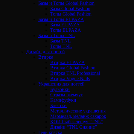
Базы и Топы Global Fashion
Базы Global Fashion
Топы Global Fashion
Базы и Топы ELPAZA
Базы ELPAZA
Топы ELPAZA
Базы и Топы TNL
Базы TNL
Топы TNL
Дизайн для ногтей
Втирка
Втирка ELPAZA
Втирка Global Fashion
Втирка TNL Professional
Втирка Vogue Nails
Украшения для ногтей
Бульонки
Стразы, жемчуг
Камифубуки
Блестки
Металлические украшения
Мармелад, меланж-сахарок
КОИ Рыбья чешуя “TNL”
Дизайн “TNL Сияние”
Гель-краска