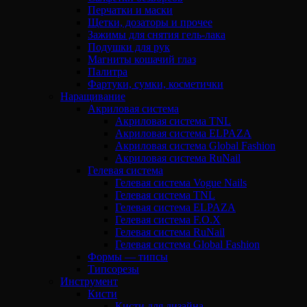
Перчатки и маски
Щетки, дозаторы и прочее
Зажимы для снятия гель-лака
Подушки для рук
Магниты кошачий глаз
Палитра
Фартуки, сумки, косметички
Наращивание
Акриловая система
Акриловая система TNL
Акриловая система ELPAZA
Акриловая система Global Fashion
Акриловая система RuNail
Гелевая система
Гелевая система Vogue Nails
Гелевая система TNL
Гелевая система ELPAZA
Гелевая система F.O.X
Гелевая система RuNail
Гелевая система Global Fashion
Формы — типсы
Типсорезы
Инструмент
Кисти
Кисти для дизайна