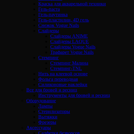
Краска для акварельной техники
Гель-паста
Гель-паутинка
Гель-пластилин, 4D гель
Снежок Vogue Nails
Слайдеры
Слайдеры ANIME
Слайдеры LAQUE
Слайдеры Vogue Nails
Трафарет Vogue Nails
Стемпинг
Стемпинг Малина
Стемпинг-TNL
Нить на клеевой основе
Фольга переводная
Силиконовые наклейки
Все для бровей и ресниц
Инструменты для бровей и ресниц
Оборудование
Лампы
Стерилизаторы
Вытяжки
Фрезеры
Аксессуары
Салфетки безворсов