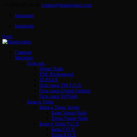
+7 (959) 567 88 88
contact@daniel-shop.com
Instagram
Instagram
0 шт.
Главная
Магазин
Гель-лак
Vogue Nails
TNL Professional
ELPAZA
Гель лаки ТМ F.O.X
Гель лаки Global Fashion
Гель лаки Yo!Nails
Базы и Топы
Базы и Топы Vogue
Базы Vogue Nails
Топы Vogue Nails
Базы и Топы F.O.X
Базы F.O.X
Топы F.O.X