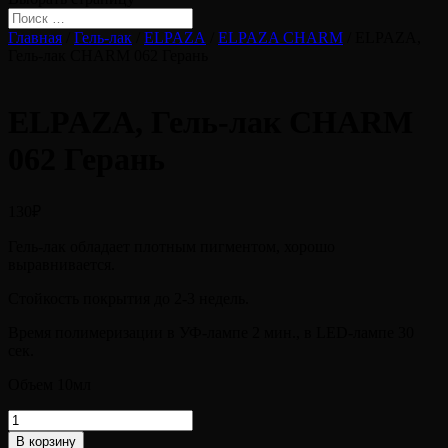
Главная
/
Гель-лак
/
ELPAZA
/
ELPAZA CHARM
/ ELPAZA,
Гель-лак CHARM 062 Герань
ELPAZA, Гель-лак CHARM
062 Герань
130
₽
Гель-лак обладает плотным пигментом, хорошо
выравнивается.
Стойкость покрытия до 2-3 недель.
Время полимеризации в УФ-лампе 2 мин., в LED-лампе 30
сек.
Объем 10мл
Количество
товара
В корзину