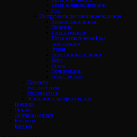
Кисти для моделирования
Дотс
Инструменты для маникюра/педикюра
Кусачки маникюрные
Ножницы
Лопатка (пушер)
Лоток металлический для
стерилизации
Фрезы
Апельсиновые палочки
Бафы
Пилки
Полировщики
Терки для стоп
Жидкости
Уход за ногтями
Уход за ногами
Депиляция и парафинотерапия
Новинки
Скидки
Доставка и оплата
Контакты
Корзина
Выбрать страницу