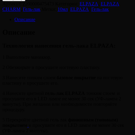
ELPAZA,
Артикул:
2200000475473
Категории:
ELPAZA
,
ELPAZA
Гель-
CHARM
,
Гель-лак
Метки:
10мл
,
ELPAZA
,
Гель-лак
лак
CHARM
Описание
062
Герань
Описание
Технология нанесения гель-лака ELPAZA:
1 Выполните маникюр.
2 Обезжирьте и просушите ногтевую пластину.
3 Нанесите тонким слоем
базовое покрытие
на ногтевую
пластину и просушите его.
4 Нанесите цветной
гель-лак ELPAZA
тонким слоем и
просушите его в LED лампе не менее 30 сек (УФ-лампа 2
минуты). При желании или необходимости повторяйте
процедуру.
5 Перекройте цветной гель лак
финишным (топовым)
покрытием
и просушите его в LED лампе не менее 30 сек
(УФ-лампа 2 минуты).