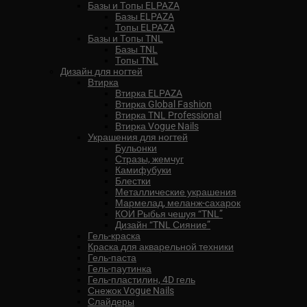
Базы и Топы ELPAZA
Базы ELPAZA
Топы ELPAZA
Базы и Топы TNL
Базы TNL
Топы TNL
Дизайн для ногтей
Втирка
Втирка ELPAZA
Втирка Global Fashion
Втирка TNL Professional
Втирка Vogue Nails
Украшения для ногтей
Бульонки
Стразы, жемчуг
Камифубуки
Блестки
Металлические украшения
Мармелад, меланж-сахарок
КОИ Рыбья чешуя “TNL”
Дизайн “TNL Сияние”
Гель-краска
Краска для акварельной техники
Гель-паста
Гель-паутинка
Гель-пластилин, 4D гель
Снежок Vogue Nails
Слайдеры