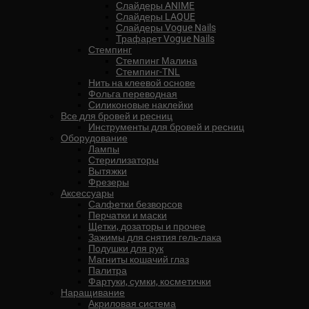
Слайдеры ANIME
Слайдеры LAQUE
Слайдеры Vogue Nails
Трафарет Vogue Nails
Стемпинг
Стемпинг Малина
Стемпинг-TNL
Нить на клеевой основе
Фольга переводная
Силиконовые наклейки
Все для бровей и ресниц
Инструменты для бровей и ресниц
Оборудование
Лампы
Стерилизаторы
Вытяжки
Фрезеры
Аксессуары
Салфетки безворсов
Перчатки и маски
Щетки, дозаторы и прочее
Зажимы для снятия гель-лака
Подушки для рук
Магниты кошачий глаз
Палитра
Фартуки, сумки, косметички
Наращивание
Акриловая система