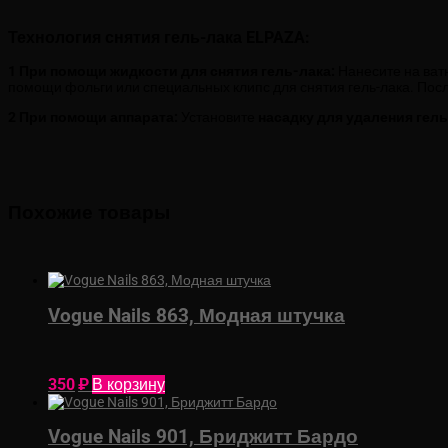
Технология снятия гель-лака ELPAZA
:
1 При помощи жидкости для снятия гель-лака:
Нанесите на ват
помощи фольги или специальных клипс для снятия гель-лака. Посл
2
При помощи аппарата:
Установите
насадку для удаления гель
Похожие товары
Vogue Nails 863, Модная штучка
350
₽
В корзину
Vogue Nails 901, Бриджитт Бардо