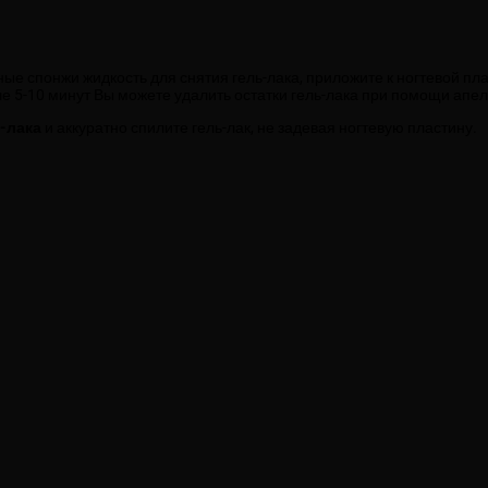
ные спонжи жидкость для снятия гель-лака, приложите к ногтевой пл
е 5-10 минут Вы можете удалить остатки гель-лака при помощи апе
-лака
и аккуратно спилите гель-лак, не задевая ногтевую пластину.