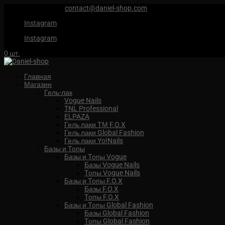
+7 (959) 567 88 88
contact@daniel-shop.com
Instagram
Instagram
0 шт.
Главная
Магазин
Гель-лак
Vogue Nails
TNL Professional
ELPAZA
Гель лаки ТМ F.O.X
Гель лаки Global Fashion
Гель лаки Yo!Nails
Базы и Топы
Базы и Топы Vogue
Базы Vogue Nails
Топы Vogue Nails
Базы и Топы F.O.X
Базы F.O.X
Топы F.O.X
Базы и Топы Global Fashion
Базы Global Fashion
Топы Global Fashion