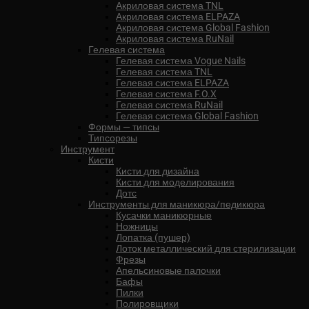
Акриловая система TNL
Акриловая система ELPAZA
Акриловая система Global Fashion
Акриловая система RuNail
Гелевая система
Гелевая система Vogue Nails
Гелевая система TNL
Гелевая система ELPAZA
Гелевая система F.O.X
Гелевая система RuNail
Гелевая система Global Fashion
Формы — типсы
Типсорезы
Инструмент
Кисти
Кисти для дизайна
Кисти для моделирования
Дотс
Инструменты для маникюра/педикюра
Кусачки маникюрные
Ножницы
Лопатка (пушер)
Лоток металлический для стерилизации
Фрезы
Апельсиновые палочки
Бафы
Пилки
Полировщики