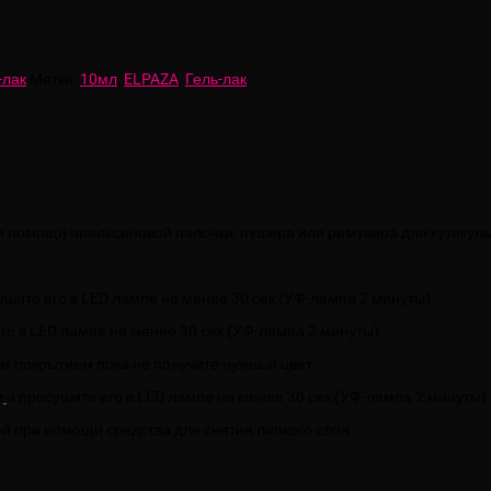
-лак
Метки:
10мл
,
ELPAZA
,
Гель-лак
и помощи апельсиновой палочки, пушера или ремувера для кутикул
сушите его в LED лампе не менее 30 сек (УФ-лампа 2 минуты)
го в LED лампе не менее 30 сек (УФ-лампа 2 минуты)
м покрытием пока не получите нужный цвет
м
и просушите его в LED лампе не менее 30 сек (УФ-лампа 2 минуты)
лой при помощи средства для снятия липкого слоя