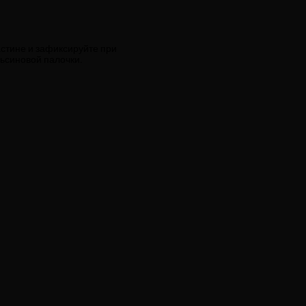
астине и зафиксируйте при
льсиновой палочки.