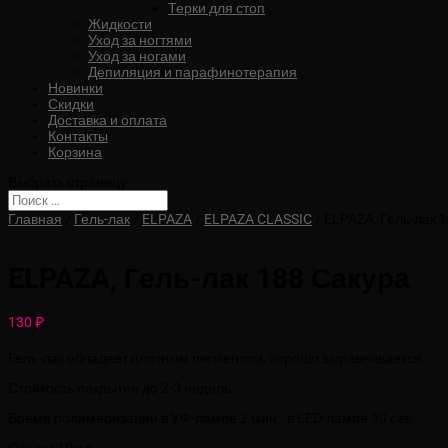
Терки для стоп
Жидкости
Уход за ногтями
Уход за ногами
Депиляция и парафинотерапия
Новинки
Скидки
Доставка и оплата
Контакты
Корзина
Выбрать страницу
Главная
/
Гель-лак
/
ELPAZA
/
ELPAZA CLASSIC
/ ELPAZA, Гель-лак 
ELPAZA, Гель-лак 188 Сакура
130
₽
Гель-лак обладает плотным пигментом, хорошо выравнивается.
Стойкость покрытия до 2-3 недель.
Время полимеризации в УФ-лампе 2 мин., в LED-лампе 30 сек.
Объем 10мл