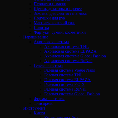
Перчатки и маски
Щетки, дозаторы и прочее
Зажимы для снятия гель-лака
Подушки для рук
Магниты кошачий глаз
Палитра
Фартуки, сумки, косметички
Наращивание
Акриловая система
Акриловая система TNL
Акриловая система ELPAZA
Акриловая система Global Fashion
Акриловая система RuNail
Гелевая система
Гелевая система Vogue Nails
Гелевая система TNL
Гелевая система ELPAZA
Гелевая система F.O.X
Гелевая система RuNail
Гелевая система Global Fashion
Формы — типсы
Типсорезы
Инструмент
Кисти
Кисти для дизайна