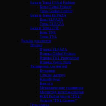
Базы и Топы Global Fashion
Базы Global Fashion
Топы Global Fashion
Базы и Топы ELPAZA
Базы ELPAZA
Топы ELPAZA
Базы и Топы TNL
Базы TNL
Топы TNL
Дизайн для ногтей
Втирка
Втирка ELPAZA
Втирка Global Fashion
Втирка TNL Professional
Втирка Vogue Nails
Украшения для ногтей
Бульонки
Стразы, жемчуг
Камифубуки
Блестки
Металлические украшения
Мармелад, меланж-сахарок
КОИ Рыбья чешуя “TNL”
Дизайн “TNL Сияние”
Гель-краска