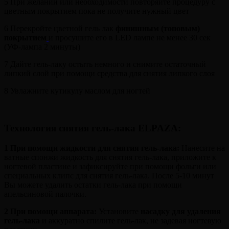
5 При желании или необходимости повторяйте процедуру с
цветным покрытием пока не получите нужный цвет
6 Перекройте цветной гель лак
финишным (топовым)
покрытием
и просушите его в LED лампе не менее 30 сек
(УФ-лампа 2 минуты)
7 Дайте гель-лаку остыть немного и снимите остаточный
липкий слой при помощи средства для снятия липкого слоя
8 Увлажните кутикулу маслом для ногтей
Технология снятия гель-лака ELPAZA
:
1 При помощи жидкости для снятия гель-лака:
Нанесите на
ватные спонжи жидкость для снятия гель-лака, приложите к
ногтевой пластине и зафиксируйте при помощи фольги или
специальных клипс для снятия гель-лака. После 5-10 минут
Вы можете удалить остатки гель-лака при помощи
апельсиновой палочки.
2
При помощи аппарата:
Установите
насадку для удаления
гель-лака
и аккуратно спилите гель-лак, не задевая ногтевую