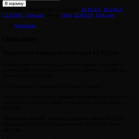
В корзину
Артикул:
2200000475893
Категории:
ELPAZA
,
ELPAZA
CLASSIC
,
Гель-лак
Метки:
10мл
,
ELPAZA
,
Гель-лак
Описание
Описание
Технология нанесения гель-лака ELPAZA:
1 Выполните маникюр максимально удалив птеригий и
кутикулу при помощи апельсиновой палочки, пушера или
ремувера для кутикулы
2 Обезжирьте и просушите ногтевую пластину
3 Нанесите тонким слоем
базовое покрытие
для гель лака и
просушите его в LED лампе не менее 30 сек (УФ-лампа 2
минуты)
4 Нанесите цветной тонким слоем
гель-лак ELPAZA
и
просушите его в LED лампе не менее 30 сек (УФ-лампа 2
минуты)