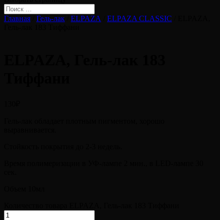
Главная
/
Гель-лак
/
ELPAZA
/
ELPAZA CLASSIC
/ ELPAZA,
Гель-лак 183 Тиффани
ELPAZA, Гель-лак 183
Тиффани
130
₽
Гель-лак обладает плотным пигментом, хорошо
выравнивается.
Стойкость покрытия до 2-3 недель.
Время полимеризации в УФ-лампе 2 мин., в LED-лампе 30
сек.
Объем 10мл
Количество товара ELPAZA, Гель-лак 183 Тиффани