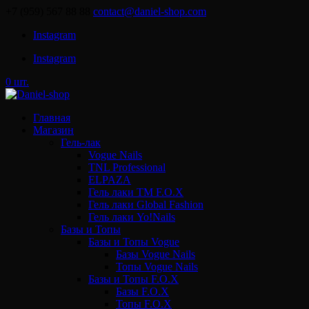
+7 (959) 567 88 88
contact@daniel-shop.com
Instagram
Instagram
0 шт.
Главная
Магазин
Гель-лак
Vogue Nails
TNL Professional
ELPAZA
Гель лаки ТМ F.O.X
Гель лаки Global Fashion
Гель лаки Yo!Nails
Базы и Топы
Базы и Топы Vogue
Базы Vogue Nails
Топы Vogue Nails
Базы и Топы F.O.X
Базы F.O.X
Топы F.O.X