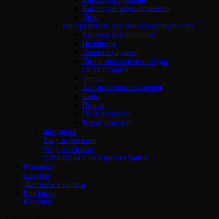
Кисти для моделирования
Дотс
Инструменты для маникюра/педикюра
Кусачки маникюрные
Ножницы
Лопатка (пушер)
Лоток металлический для
стерилизации
Фрезы
Апельсиновые палочки
Бафы
Пилки
Полировщики
Терки для стоп
Жидкости
Уход за ногтями
Уход за ногами
Депиляция и парафинотерапия
Новинки
Скидки
Доставка и оплата
Контакты
Корзина
Выбрать страницу