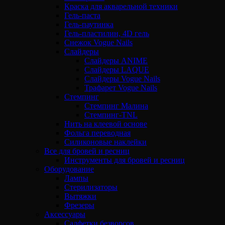
Краска для акварельной техники
Гель-паста
Гель-паутинка
Гель-пластилин, 4D гель
Снежок Vogue Nails
Слайдеры
Слайдеры ANIME
Слайдеры LAQUE
Слайдеры Vogue Nails
Трафарет Vogue Nails
Стемпинг
Стемпинг Малина
Стемпинг-TNL
Нить на клеевой основе
Фольга переводная
Силиконовые наклейки
Все для бровей и ресниц
Инструменты для бровей и ресниц
Оборудование
Лампы
Стерилизаторы
Вытяжки
Фрезеры
Аксессуары
Салфетки безворсов