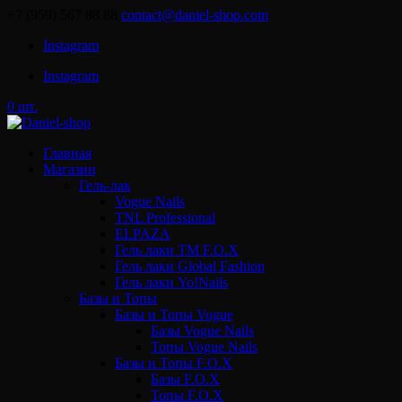
+7 (959) 567 88 88
contact@daniel-shop.com
Instagram
Instagram
0 шт.
Главная
Магазин
Гель-лак
Vogue Nails
TNL Professional
ELPAZA
Гель лаки ТМ F.O.X
Гель лаки Global Fashion
Гель лаки Yo!Nails
Базы и Топы
Базы и Топы Vogue
Базы Vogue Nails
Топы Vogue Nails
Базы и Топы F.O.X
Базы F.O.X
Топы F.O.X