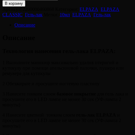
В корзину
Артикул:
2200000460868
Категории:
ELPAZA
,
ELPAZA
CLASSIC
,
Гель-лак
Метки:
10мл
,
ELPAZA
,
Гель-лак
Описание
Описание
Технология нанесения гель-лака ELPAZA:
1 Выполните маникюр максимально удалив птеригий и
кутикулу при помощи апельсиновой палочки, пушера или
ремувера для кутикулы
2 Обезжирьте и просушите ногтевую пластину
3 Нанесите тонким слоем
базовое покрытие
для гель лака и
просушите его в LED лампе не менее 30 сек (УФ-лампа 2
минуты)
4 Нанесите цветной тонким слоем
гель-лак ELPAZA
и
просушите его в LED лампе не менее 30 сек (УФ-лампа 2
минуты)