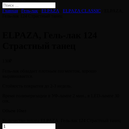
Главная
/
Гель-лак
/
ELPAZA
/
ELPAZA CLASSIC
/ ELPAZA,
Гель-лак 124 Страстный танец
ELPAZA, Гель-лак 124
Страстный танец
130
₽
Гель-лак обладает плотным пигментом, хорошо
выравнивается.
Стойкость покрытия до 2-3 недель.
Время полимеризации в УФ-лампе 2 мин., в LED-лампе 30
сек.
Объем 10мл
Количество товара ELPAZA, Гель-лак 124 Страстный танец