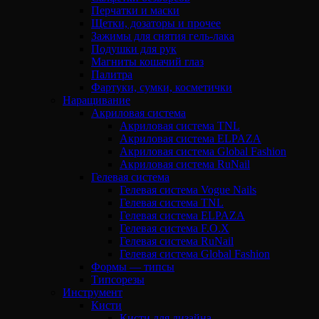
Перчатки и маски
Щетки, дозаторы и прочее
Зажимы для снятия гель-лака
Подушки для рук
Магниты кошачий глаз
Палитра
Фартуки, сумки, косметички
Наращивание
Акриловая система
Акриловая система TNL
Акриловая система ELPAZA
Акриловая система Global Fashion
Акриловая система RuNail
Гелевая система
Гелевая система Vogue Nails
Гелевая система TNL
Гелевая система ELPAZA
Гелевая система F.O.X
Гелевая система RuNail
Гелевая система Global Fashion
Формы — типсы
Типсорезы
Инструмент
Кисти
Кисти для дизайна