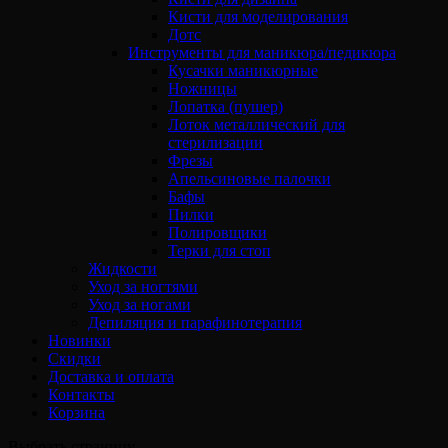
Кисти для моделирования
Дотс
Инструменты для маникюра/педикюра
Кусачки маникюрные
Ножницы
Лопатка (пушер)
Лоток металлический для
стерилизации
Фрезы
Апельсиновые палочки
Бафы
Пилки
Полировщики
Терки для стоп
Жидкости
Уход за ногтями
Уход за ногами
Депиляция и парафинотерапия
Новинки
Скидки
Доставка и оплата
Контакты
Корзина
Выбрать страницу