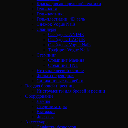
Краска для акварельной техники
Гель-паста
Гель-паутинка
Гель-пластилин, 4D гель
Снежок Vogue Nails
Слайдеры
Слайдеры ANIME
Слайдеры LAQUE
Слайдеры Vogue Nails
Трафарет Vogue Nails
Стемпинг
Стемпинг Малина
Стемпинг-TNL
Нить на клеевой основе
Фольга переводная
Силиконовые наклейки
Все для бровей и ресниц
Инструменты для бровей и ресниц
Оборудование
Лампы
Стерилизаторы
Вытяжки
Фрезеры
Аксессуары
Салфетки безворсов