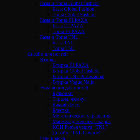
Базы и Топы Global Fashion
Базы Global Fashion
Топы Global Fashion
Базы и Топы ELPAZA
Базы ELPAZA
Топы ELPAZA
Базы и Топы TNL
Базы TNL
Топы TNL
Дизайн для ногтей
Втирка
Втирка ELPAZA
Втирка Global Fashion
Втирка TNL Professional
Втирка Vogue Nails
Украшения для ногтей
Бульонки
Стразы, жемчуг
Камифубуки
Блестки
Металлические украшения
Мармелад, меланж-сахарок
КОИ Рыбья чешуя “TNL”
Дизайн “TNL Сияние”
Гель-краска