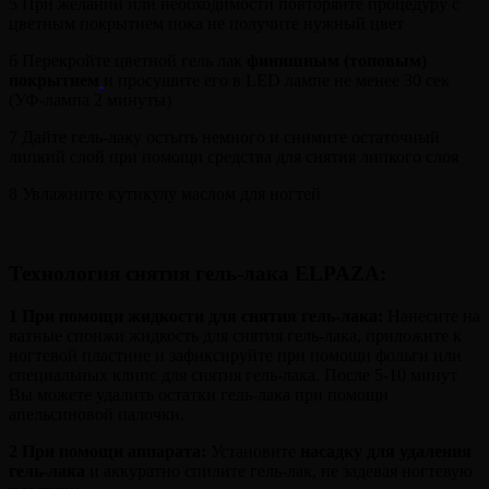
5 При желании или необходимости повторяйте процедуру с
цветным покрытием пока не получите нужный цвет
6 Перекройте цветной гель лак
финишным (топовым)
покрытием
и просушите его в LED лампе не менее 30 сек
(УФ-лампа 2 минуты)
7 Дайте гель-лаку остыть немного и снимите остаточный
липкий слой при помощи средства для снятия липкого слоя
8 Увлажните кутикулу маслом для ногтей
Технология снятия гель-лака ELPAZA
:
1 При помощи жидкости для снятия гель-лака:
Нанесите на
ватные спонжи жидкость для снятия гель-лака, приложите к
ногтевой пластине и зафиксируйте при помощи фольги или
специальных клипс для снятия гель-лака. После 5-10 минут
Вы можете удалить остатки гель-лака при помощи
апельсиновой палочки.
2
При помощи аппарата:
Установите
насадку для удаления
гель-лака
и аккуратно спилите гель-лак, не задевая ногтевую