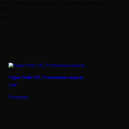
тевой пластине и зафиксируйте при помощи фольги или
лочки.
тину.
Vogue Nails 145, Утонченная модель
350
₽
В корзину