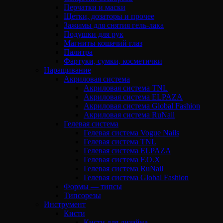
Перчатки и маски
Щетки, дозаторы и прочее
Зажимы для снятия гель-лака
Подушки для рук
Магниты кошачий глаз
Палитра
Фартуки, сумки, косметички
Наращивание
Акриловая система
Акриловая система TNL
Акриловая система ELPAZA
Акриловая система Global Fashion
Акриловая система RuNail
Гелевая система
Гелевая система Vogue Nails
Гелевая система TNL
Гелевая система ELPAZA
Гелевая система F.O.X
Гелевая система RuNail
Гелевая система Global Fashion
Формы — типсы
Типсорезы
Инструмент
Кисти
Кисти для дизайна