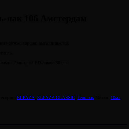
ь-лак 106 Амстердам
пигментом, хорошо выравнивается.
едель.
ампе 2 мин., в LED-лампе 30 сек.
тегории:
ELPAZA
,
ELPAZA CLASSIC
,
Гель-лак
Метки:
10мл
,