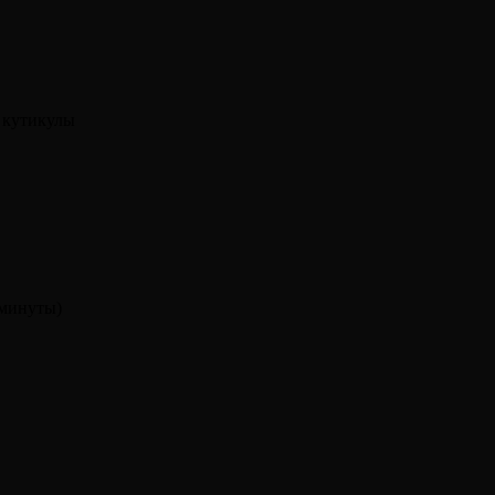
 кутикулы
 минуты)