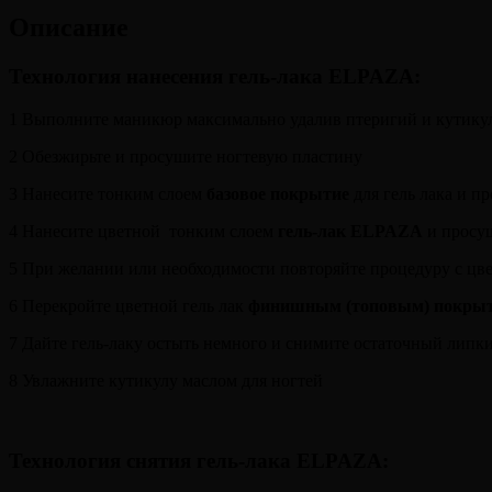
Описание
Технология нанесения гель-лака ELPAZA:
1 Выполните маникюр максимально удалив птеригий и кутикул
2 Обезжирьте и просушите ногтевую пластину
3 Нанесите тонким слоем
базовое покрытие
для гель лака и п
4 Нанесите цветной тонким слоем
гель-лак ELPAZA
и просуш
5 При желании или необходимости повторяйте процедуру с цв
6 Перекройте цветной гель лак
финишным (топовым) покры
7 Дайте гель-лаку остыть немного и снимите остаточный липк
8 Увлажните кутикулу маслом для ногтей
Технология снятия гель-лака ELPAZA
: