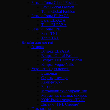
Базы и Топы Global Fashion
Базы Global Fashion
Топы Global Fashion
Базы и Топы ELPAZA
Базы ELPAZA
Топы ELPAZA
Базы и Топы TNL
Базы TNL
Топы TNL
Дизайн для ногтей
Втирка
Втирка ELPAZA
Втирка Global Fashion
Втирка TNL Professional
Втирка Vogue Nails
Украшения для ногтей
Бульонки
Стразы, жемчуг
Камифубуки
Блестки
Металлические украшения
Мармелад, меланж-сахарок
КОИ Рыбья чешуя “TNL”
Дизайн “TNL Сияние”
Гель-краска