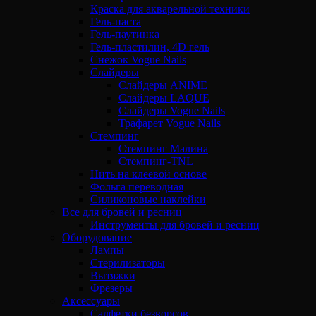
Краска для акварельной техники
Гель-паста
Гель-паутинка
Гель-пластилин, 4D гель
Снежок Vogue Nails
Слайдеры
Слайдеры ANIME
Слайдеры LAQUE
Слайдеры Vogue Nails
Трафарет Vogue Nails
Стемпинг
Стемпинг Малина
Стемпинг-TNL
Нить на клеевой основе
Фольга переводная
Силиконовые наклейки
Все для бровей и ресниц
Инструменты для бровей и ресниц
Оборудование
Лампы
Стерилизаторы
Вытяжки
Фрезеры
Аксессуары
Салфетки безворсов