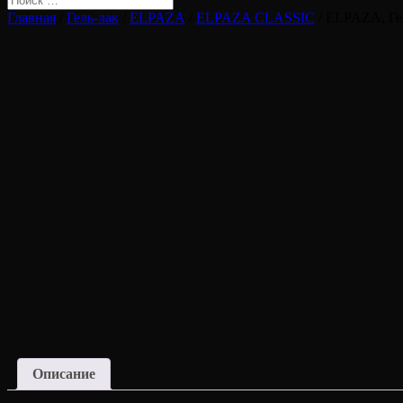
Главная
/
Гель-лак
/
ELPAZA
/
ELPAZA CLASSIC
/ ELPAZA, Ге
Описание