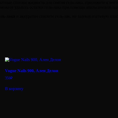
ватные спонжи жидкость для снятия гель-лака, приложите к ног
 можете удалить остатки гель-лака при помощи апельсиновой па
ель-лака
и аккуратно спилите гель-лак, не задевая ногтевую плас
Vogue Nails 900, Ален Делон
350
₽
В корзину