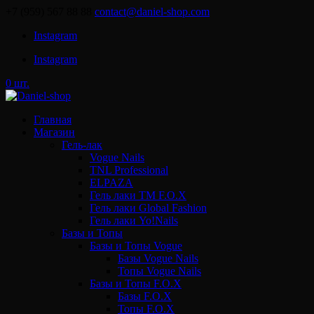
+7 (959) 567 88 88
contact@daniel-shop.com
Instagram
Instagram
0 шт.
Главная
Магазин
Гель-лак
Vogue Nails
TNL Professional
ELPAZA
Гель лаки ТМ F.O.X
Гель лаки Global Fashion
Гель лаки Yo!Nails
Базы и Топы
Базы и Топы Vogue
Базы Vogue Nails
Топы Vogue Nails
Базы и Топы F.O.X
Базы F.O.X
Топы F.O.X