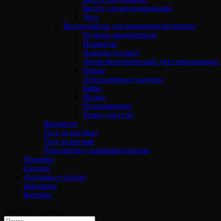
Кисти для моделирования
Дотс
Инструменты для маникюра/педикюра
Кусачки маникюрные
Ножницы
Лопатка (пушер)
Лоток металлический для стерилизации
Фрезы
Апельсиновые палочки
Бафы
Пилки
Полировщики
Терки для стоп
Жидкости
Уход за ногтями
Уход за ногами
Депиляция и парафинотерапия
Новинки
Скидки
Доставка и оплата
Контакты
Корзина
Выбрать страницу