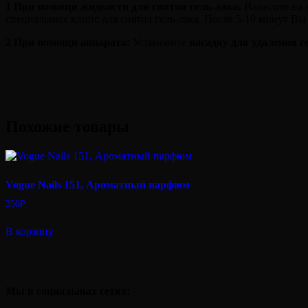
1 При помощи жидкости для снятия гель-лака:
Нанесите на 
специальных клипс для снятия гель-лака. После 5-10 минут Вы
2
При помощи аппарата:
Установите
насадку для удаления г
Похожие товары
Vogue Nails 151, Ароматный парфюм
350
₽
В корзину
Мы в социальных сетях: