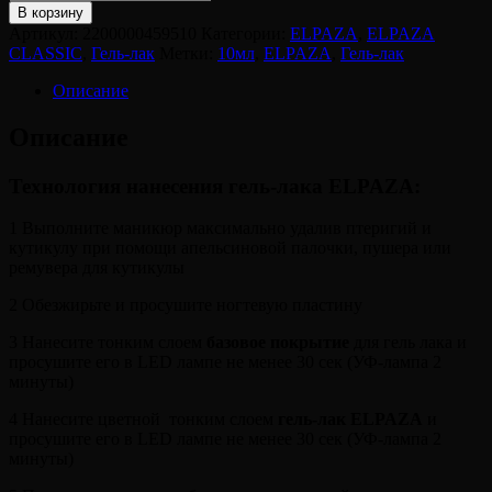
В корзину
Артикул:
2200000459510
Категории:
ELPAZA
,
ELPAZA
CLASSIC
,
Гель-лак
Метки:
10мл
,
ELPAZA
,
Гель-лак
Описание
Описание
Технология нанесения гель-лака ELPAZA:
1 Выполните маникюр максимально удалив птеригий и
кутикулу при помощи апельсиновой палочки, пушера или
ремувера для кутикулы
2 Обезжирьте и просушите ногтевую пластину
3 Нанесите тонким слоем
базовое покрытие
для гель лака и
просушите его в LED лампе не менее 30 сек (УФ-лампа 2
минуты)
4 Нанесите цветной тонким слоем
гель-лак ELPAZA
и
просушите его в LED лампе не менее 30 сек (УФ-лампа 2
минуты)