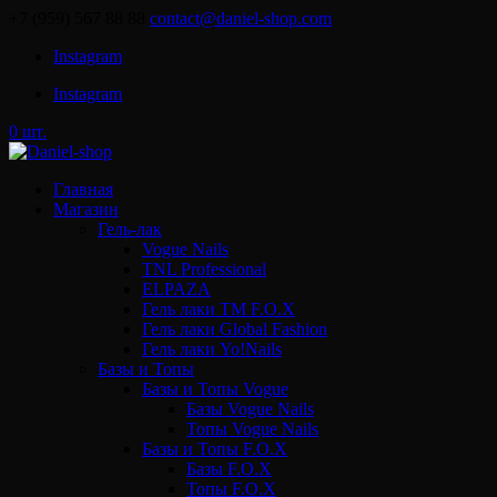
+7 (959) 567 88 88
contact@daniel-shop.com
Instagram
Instagram
0 шт.
Главная
Магазин
Гель-лак
Vogue Nails
TNL Professional
ELPAZA
Гель лаки ТМ F.O.X
Гель лаки Global Fashion
Гель лаки Yo!Nails
Базы и Топы
Базы и Топы Vogue
Базы Vogue Nails
Топы Vogue Nails
Базы и Топы F.O.X
Базы F.O.X
Топы F.O.X