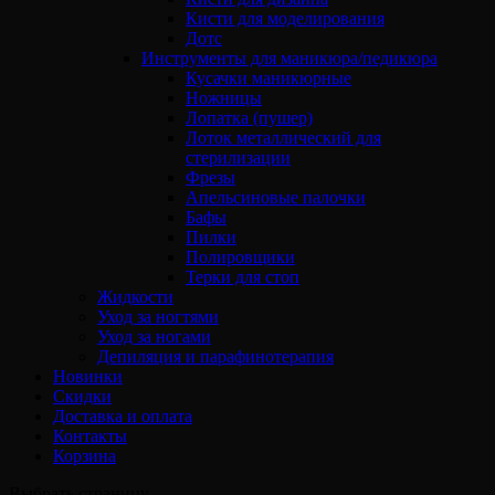
Кисти для моделирования
Дотс
Инструменты для маникюра/педикюра
Кусачки маникюрные
Ножницы
Лопатка (пушер)
Лоток металлический для
стерилизации
Фрезы
Апельсиновые палочки
Бафы
Пилки
Полировщики
Терки для стоп
Жидкости
Уход за ногтями
Уход за ногами
Депиляция и парафинотерапия
Новинки
Скидки
Доставка и оплата
Контакты
Корзина
Выбрать страницу