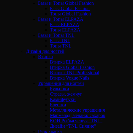
Базы и Топы Global Fashion
Базы Global Fashion
Топы Global Fashion
Базы и Топы ELPAZA
Базы ELPAZA
Топы ELPAZA
Базы и Топы TNL
Базы TNL
Топы TNL
Дизайн для ногтей
Втирка
Втирка ELPAZA
Втирка Global Fashion
Втирка TNL Professional
Втирка Vogue Nails
Украшения для ногтей
Бульонки
Стразы, жемчуг
Камифубуки
Блестки
Металлические украшения
Мармелад, меланж-сахарок
КОИ Рыбья чешуя “TNL”
Дизайн “TNL Сияние”
Гель-краска