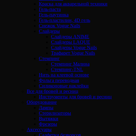
Краска для акварельной техники
Гель-паста
Гель-паутинка
Гель-пластилин, 4D гель
Снежок Vogue Nails
Слайдеры
Слайдеры ANIME
Слайдеры LAQUE
Слайдеры Vogue Nails
Трафарет Vogue Nails
Стемпинг
Стемпинг Малина
Стемпинг-TNL
Нить на клеевой основе
Фольга переводная
Силиконовые наклейки
Все для бровей и ресниц
Инструменты для бровей и ресниц
Оборудование
Лампы
Стерилизаторы
Вытяжки
Фрезеры
Аксессуары
Салфетки безворсов