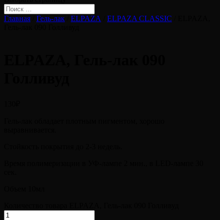
Главная
/
Гель-лак
/
ELPAZA
/
ELPAZA CLASSIC
/ ELPAZA,
Гель-лак 090 Голливуд
ELPAZA, Гель-лак 090
Голливуд
130
₽
Гель-лак обладает плотным пигментом, хорошо
выравнивается.
Стойкость покрытия до 2-3 недель.
Время полимеризации в УФ-лампе 2 мин., в LED-лампе 30
сек.
Объем 10мл
Количество товара ELPAZA, Гель-лак 090 Голливуд