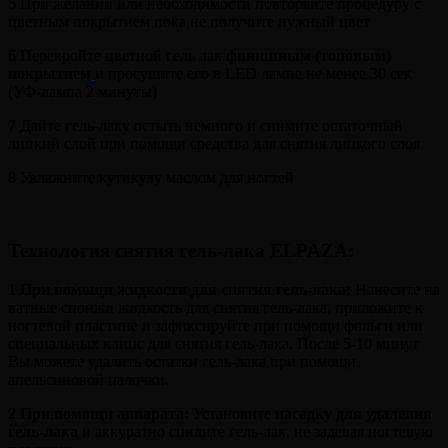
5 При желании или необходимости повторяйте процедуру с
цветным покрытием пока не получите нужный цвет
6 Перекройте цветной гель лак
финишным (топовым)
покрытием
и просушите его в LED лампе не менее 30 сек
(УФ-лампа 2 минуты)
7 Дайте гель-лаку остыть немного и снимите остаточный
липкий слой при помощи средства для снятия липкого слоя
8 Увлажните кутикулу маслом для ногтей
Технология снятия гель-лака ELPAZA
:
1 При помощи жидкости для снятия гель-лака:
Нанесите на
ватные спонжи жидкость для снятия гель-лака, приложите к
ногтевой пластине и зафиксируйте при помощи фольги или
специальных клипс для снятия гель-лака. После 5-10 минут
Вы можете удалить остатки гель-лака при помощи
апельсиновой палочки.
2
При помощи аппарата:
Установите
насадку для удаления
гель-лака
и аккуратно спилите гель-лак, не задевая ногтевую