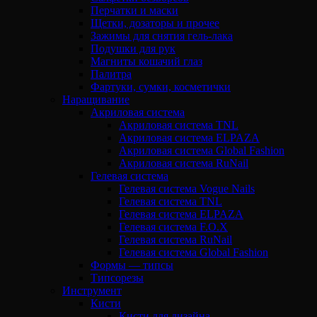
Перчатки и маски
Щетки, дозаторы и прочее
Зажимы для снятия гель-лака
Подушки для рук
Магниты кошачий глаз
Палитра
Фартуки, сумки, косметички
Наращивание
Акриловая система
Акриловая система TNL
Акриловая система ELPAZA
Акриловая система Global Fashion
Акриловая система RuNail
Гелевая система
Гелевая система Vogue Nails
Гелевая система TNL
Гелевая система ELPAZA
Гелевая система F.O.X
Гелевая система RuNail
Гелевая система Global Fashion
Формы — типсы
Типсорезы
Инструмент
Кисти
Кисти для дизайна