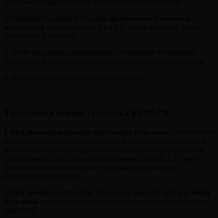
цветным покрытием пока не получите нужный цвет
6 Перекройте цветной гель лак
финишным (топовым)
покрытием
и просушите его в LED лампе не менее 30 сек
(УФ-лампа 2 минуты)
7 Дайте гель-лаку остыть немного и снимите остаточный
липкий слой при помощи средства для снятия липкого слоя
8 Увлажните кутикулу маслом для ногтей
Технология снятия гель-лака ELPAZA
:
1 При помощи жидкости для снятия гель-лака:
Нанесите на
ватные спонжи жидкость для снятия гель-лака, приложите к
ногтевой пластине и зафиксируйте при помощи фольги или
специальных клипс для снятия гель-лака. После 5-10 минут
Вы можете удалить остатки гель-лака при помощи
апельсиновой палочки.
2
При помощи аппарата:
Установите
насадку для удаления
гель-лака
и аккуратно спилите гель-лак, не задевая ногтевую
пластину.