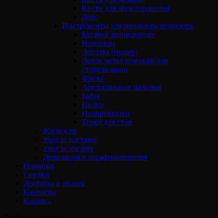
Кисти для моделирования
Дотс
Инструменты для маникюра/педикюра
Кусачки маникюрные
Ножницы
Лопатка (пушер)
Лоток металлический для
стерилизации
Фрезы
Апельсиновые палочки
Бафы
Пилки
Полировщики
Терки для стоп
Жидкости
Уход за ногтями
Уход за ногами
Депиляция и парафинотерапия
Новинки
Скидки
Доставка и оплата
Контакты
Корзина
Выбрать страницу