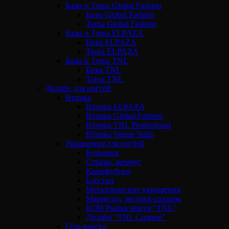
Базы и Топы Global Fashion
Базы Global Fashion
Топы Global Fashion
Базы и Топы ELPAZA
Базы ELPAZA
Топы ELPAZA
Базы и Топы TNL
Базы TNL
Топы TNL
Дизайн для ногтей
Втирка
Втирка ELPAZA
Втирка Global Fashion
Втирка TNL Professional
Втирка Vogue Nails
Украшения для ногтей
Бульонки
Стразы, жемчуг
Камифубуки
Блестки
Металлические украшения
Мармелад, меланж-сахарок
КОИ Рыбья чешуя “TNL”
Дизайн “TNL Сияние”
Гель-краска