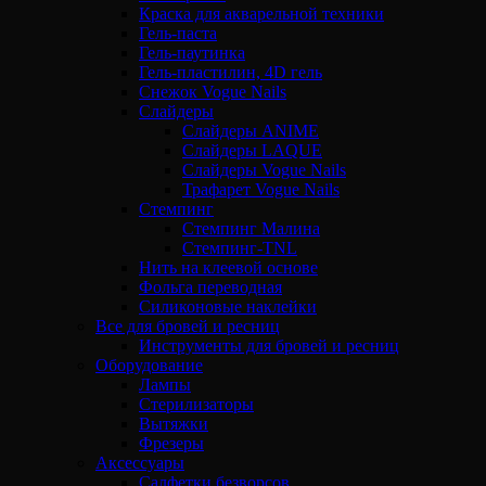
Краска для акварельной техники
Гель-паста
Гель-паутинка
Гель-пластилин, 4D гель
Снежок Vogue Nails
Слайдеры
Слайдеры ANIME
Слайдеры LAQUE
Слайдеры Vogue Nails
Трафарет Vogue Nails
Стемпинг
Стемпинг Малина
Стемпинг-TNL
Нить на клеевой основе
Фольга переводная
Силиконовые наклейки
Все для бровей и ресниц
Инструменты для бровей и ресниц
Оборудование
Лампы
Стерилизаторы
Вытяжки
Фрезеры
Аксессуары
Салфетки безворсов