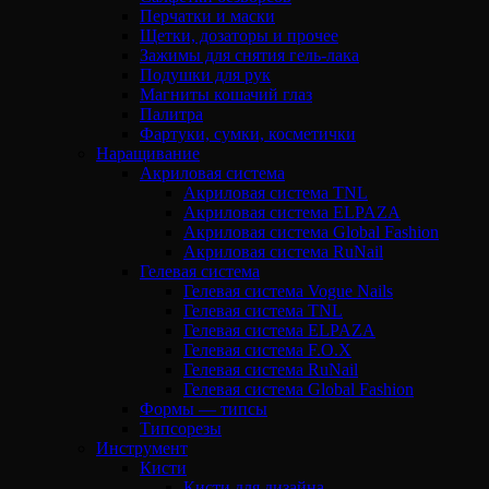
Перчатки и маски
Щетки, дозаторы и прочее
Зажимы для снятия гель-лака
Подушки для рук
Магниты кошачий глаз
Палитра
Фартуки, сумки, косметички
Наращивание
Акриловая система
Акриловая система TNL
Акриловая система ELPAZA
Акриловая система Global Fashion
Акриловая система RuNail
Гелевая система
Гелевая система Vogue Nails
Гелевая система TNL
Гелевая система ELPAZA
Гелевая система F.O.X
Гелевая система RuNail
Гелевая система Global Fashion
Формы — типсы
Типсорезы
Инструмент
Кисти
Кисти для дизайна