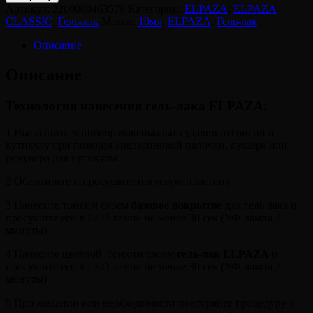
ELPAZA,
Артикул:
2200000463579
Категории:
ELPAZA
,
ELPAZA
Гель-
CLASSIC
,
Гель-лак
Метки:
10мл
,
ELPAZA
,
Гель-лак
лак
050
Описание
Карнавал
Описание
Технология нанесения гель-лака ELPAZA:
1 Выполните маникюр максимально удалив птеригий и
кутикулу при помощи апельсиновой палочки, пушера или
ремувера для кутикулы
2 Обезжирьте и просушите ногтевую пластину
3 Нанесите тонким слоем
базовое покрытие
для гель лака и
просушите его в LED лампе не менее 30 сек (УФ-лампа 2
минуты)
4 Нанесите цветной тонким слоем
гель-лак ELPAZA
и
просушите его в LED лампе не менее 30 сек (УФ-лампа 2
минуты)
5 При желании или необходимости повторяйте процедуру с