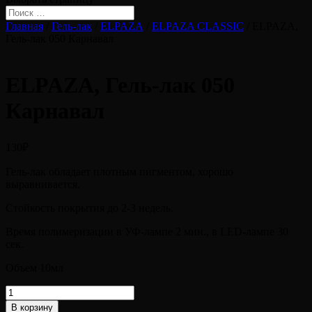
Главная
/
Гель-лак
/
ELPAZA
/
ELPAZA CLASSIC
/ ELPAZA,
Гель-лак 050 Карнавал
ELPAZA, Гель-лак 050
Карнавал
130
₽
Гель-лак обладает плотным пигментом, хорошо
выравнивается.
Стойкость покрытия до 2-3 недель.
Время полимеризации в УФ-лампе 2 мин., в LED-лампе 30
сек.
Объем 10мл
Количество
товара
В корзину