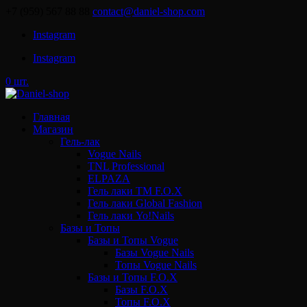
+7 (959) 567 88 88
contact@daniel-shop.com
Instagram
Instagram
0 шт.
Главная
Магазин
Гель-лак
Vogue Nails
TNL Professional
ELPAZA
Гель лаки ТМ F.O.X
Гель лаки Global Fashion
Гель лаки Yo!Nails
Базы и Топы
Базы и Топы Vogue
Базы Vogue Nails
Топы Vogue Nails
Базы и Топы F.O.X
Базы F.O.X
Топы F.O.X