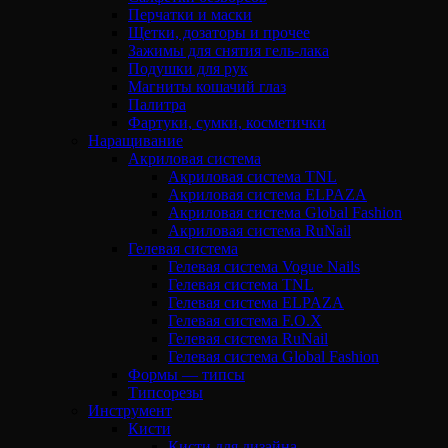
Перчатки и маски
Щетки, дозаторы и прочее
Зажимы для снятия гель-лака
Подушки для рук
Магниты кошачий глаз
Палитра
Фартуки, сумки, косметички
Наращивание
Акриловая система
Акриловая система TNL
Акриловая система ELPAZA
Акриловая система Global Fashion
Акриловая система RuNail
Гелевая система
Гелевая система Vogue Nails
Гелевая система TNL
Гелевая система ELPAZA
Гелевая система F.O.X
Гелевая система RuNail
Гелевая система Global Fashion
Формы — типсы
Типсорезы
Инструмент
Кисти
Кисти для дизайна