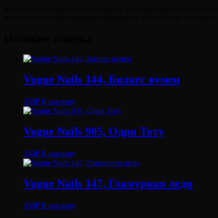
База наносится на подготовленную, обезжиренную ногтевую пл
позволит гель-лаку прочнее закрепиться на ногтевой пластине.
Похожие товары
Vogue Nails 144, Бизнес вумен
350
₽
В корзину
Vogue Nails 905, Одри Тоту
350
₽
В корзину
Vogue Nails 147, Гламурная леди
350
₽
В корзину