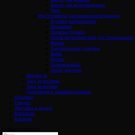
Кисти для моделирования
Дотс
Инструменты для маникюра/педикюра
Кусачки маникюрные
Ножницы
Лопатка (пушер)
Лоток металлический для стерилизации
Фрезы
Апельсиновые палочки
Бафы
Пилки
Полировщики
Терки для стоп
Жидкости
Уход за ногтями
Уход за ногами
Депиляция и парафинотерапия
Новинки
Скидки
Доставка и оплата
Контакты
Корзина
Выбрать страницу