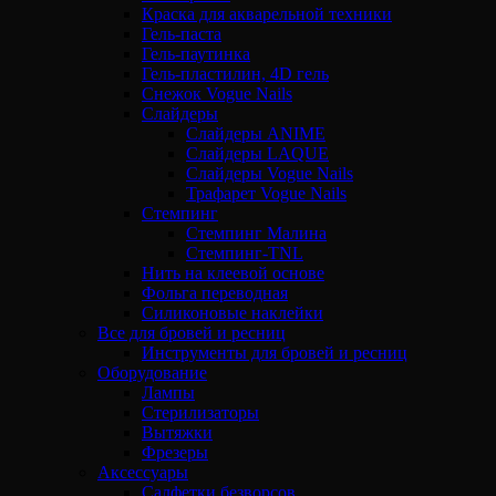
Краска для акварельной техники
Гель-паста
Гель-паутинка
Гель-пластилин, 4D гель
Снежок Vogue Nails
Слайдеры
Слайдеры ANIME
Слайдеры LAQUE
Слайдеры Vogue Nails
Трафарет Vogue Nails
Стемпинг
Стемпинг Малина
Стемпинг-TNL
Нить на клеевой основе
Фольга переводная
Силиконовые наклейки
Все для бровей и ресниц
Инструменты для бровей и ресниц
Оборудование
Лампы
Стерилизаторы
Вытяжки
Фрезеры
Аксессуары
Салфетки безворсов