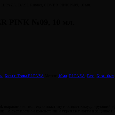
 ELPAZA, BASE Rubber, COVER PINK №09, 10 мл.
R PINK №09, 10 мл.
пы
,
Базы и Топы ELPAZA
Метки:
10мл
,
ELPAZA
,
База
,
База 10мл
nk
выравнивает ногтевую пластину и создает камуфлирующий эфф
ьше. За счет плотной консистенции укрепляет ногти и защищает