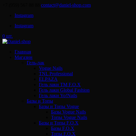
+7 (959) 567 88 88
contact@daniel-shop.com
Instagram
Instagram
0 шт.
Главная
Магазин
Гель-лак
Vogue Nails
TNL Professional
ELPAZA
Гель лаки ТМ F.O.X
Гель лаки Global Fashion
Гель лаки Yo!Nails
Базы и Топы
Базы и Топы Vogue
Базы Vogue Nails
Топы Vogue Nails
Базы и Топы F.O.X
Базы F.O.X
Топы F.O.X