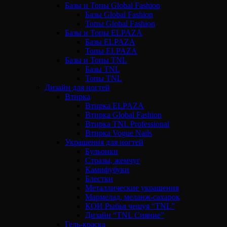
Базы и Топы Global Fashion
Базы Global Fashion
Топы Global Fashion
Базы и Топы ELPAZA
Базы ELPAZA
Топы ELPAZA
Базы и Топы TNL
Базы TNL
Топы TNL
Дизайн для ногтей
Втирка
Втирка ELPAZA
Втирка Global Fashion
Втирка TNL Professional
Втирка Vogue Nails
Украшения для ногтей
Бульонки
Стразы, жемчуг
Камифубуки
Блестки
Металлические украшения
Мармелад, меланж-сахарок
КОИ Рыбья чешуя “TNL”
Дизайн “TNL Сияние”
Гель-краска