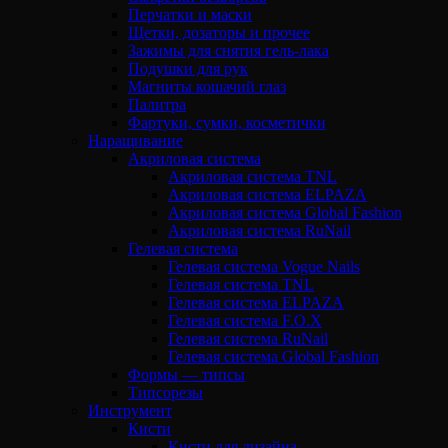
Перчатки и маски
Щетки, дозаторы и прочее
Зажимы для снятия гель-лака
Подушки для рук
Магниты кошачий глаз
Палитра
Фартуки, сумки, косметички
Наращивание
Акриловая система
Акриловая система TNL
Акриловая система ELPAZA
Акриловая система Global Fashion
Акриловая система RuNail
Гелевая система
Гелевая система Vogue Nails
Гелевая система TNL
Гелевая система ELPAZA
Гелевая система F.O.X
Гелевая система RuNail
Гелевая система Global Fashion
Формы — типсы
Типсорезы
Инструмент
Кисти
Кисти для дизайна