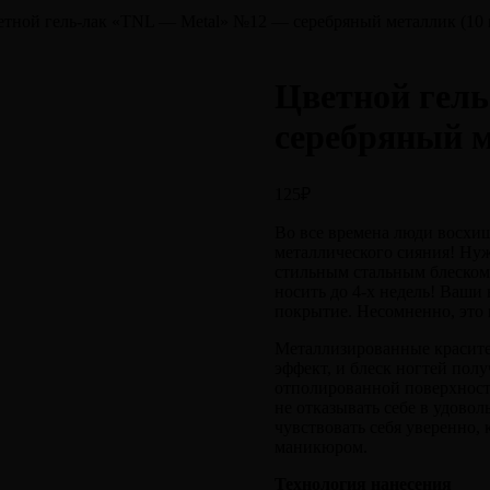
етной гель-лак «TNL — Metal» №12 — серебряный металлик (10 
Цветной гел
серебряный м
125
₽
Во все времена люди восхищ
металлического сияния! Нуж
стильным стальным блеском.
носить до 4-х недель! Ваши 
покрытие. Несомненно, это 
Металлизированные красител
эффект, и блеск ногтей пол
отполированной поверхности
не отказывать себе в удов
чувствовать себя уверенно,
маникюром.
Технология нанесения