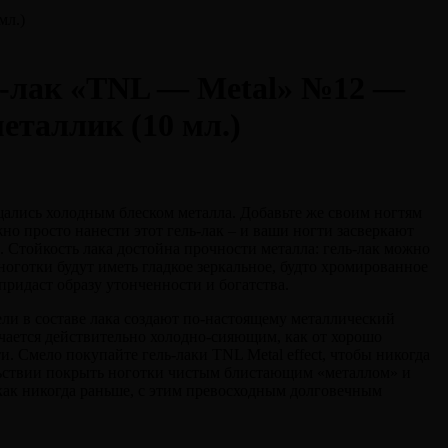
мл.)
ь-лак «TNL — Metal» №12 —
еталлик (10 мл.)
ались холодным блеском металла. Добавьте же своим ногтям
но просто нанести этот гель-лак – и ваши ногти засверкают
 Стойкость лака достойна прочности металла: гель-лак можно
ноготки будут иметь гладкое зеркальное, будто хромированное
придаст образу утонченности и богатства.
и в составе лака создают по-настоящему металлический
учается действительно холодно-сияющим, как от хорошо
. Смело покупайте гель-лаки TNL Metal effect, чтобы никогда
ольствии покрыть ноготки чистым блистающим «металлом» и
 как никогда раньше, с этим превосходным долговечным