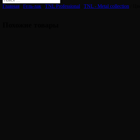
Главная
/
Гель-лак
/
TNL Professional
/
TNL - Metal collection
/ Цв
Похожие товары