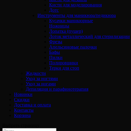
Кисти для моделирования
Дотс
Инструменты для маникюра/педикюра
Кусачки маникюрные
Ножницы
Лопатка (пушер)
Лоток металлический для стерилизации
Фрезы
Апельсиновые палочки
Бафы
Пилки
Полировщики
Терки для стоп
Жидкости
Уход за ногтями
Уход за ногами
Депиляция и парафинотерапия
Новинки
Скидки
Доставка и оплата
Контакты
Корзина
Выбрать страницу