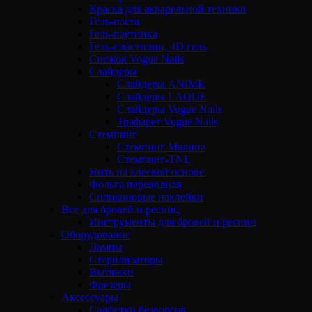
Краска для акварельной техники
Гель-паста
Гель-паутинка
Гель-пластилин, 4D гель
Снежок Vogue Nails
Слайдеры
Слайдеры ANIME
Слайдеры LAQUE
Слайдеры Vogue Nails
Трафарет Vogue Nails
Стемпинг
Стемпинг Малина
Стемпинг-TNL
Нить на клеевой основе
Фольга переводная
Силиконовые наклейки
Все для бровей и ресниц
Инструменты для бровей и ресниц
Оборудование
Лампы
Стерилизаторы
Вытяжки
Фрезеры
Аксессуары
Салфетки безворсов