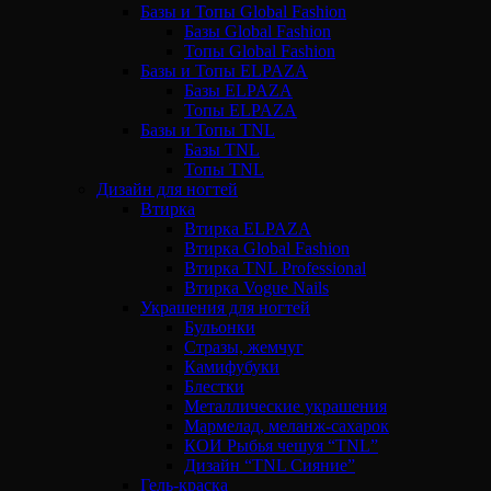
Базы и Топы Global Fashion
Базы Global Fashion
Топы Global Fashion
Базы и Топы ELPAZA
Базы ELPAZA
Топы ELPAZA
Базы и Топы TNL
Базы TNL
Топы TNL
Дизайн для ногтей
Втирка
Втирка ELPAZA
Втирка Global Fashion
Втирка TNL Professional
Втирка Vogue Nails
Украшения для ногтей
Бульонки
Стразы, жемчуг
Камифубуки
Блестки
Металлические украшения
Мармелад, меланж-сахарок
КОИ Рыбья чешуя “TNL”
Дизайн “TNL Сияние”
Гель-краска