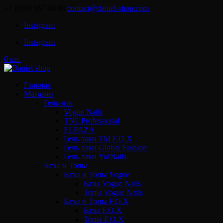
+7 (959) 567 88 88
contact@daniel-shop.com
Instagram
Instagram
0 шт.
Главная
Магазин
Гель-лак
Vogue Nails
TNL Professional
ELPAZA
Гель лаки ТМ F.O.X
Гель лаки Global Fashion
Гель лаки Yo!Nails
Базы и Топы
Базы и Топы Vogue
Базы Vogue Nails
Топы Vogue Nails
Базы и Топы F.O.X
Базы F.O.X
Топы F.O.X