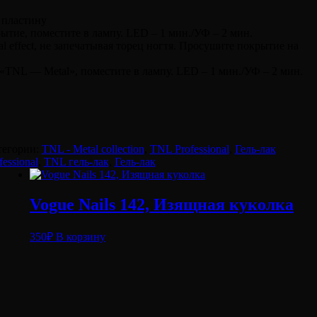
 пластину
ытие, поместите в лампу. LED – 1 мин./УФ – 2 мин.
l effect, не запечатывая торец ногтя. Просушите покрытие на
«TNL — Metal», поместите в лампу. LED – 1 мин./УФ – 2 мин.
тегории:
TNL - Metal collection
,
TNL Professional
,
Гель-лак
essional
,
TNL гель-лак
,
Гель-лак
Vogue Nails 142, Изящная куколка
350
₽
В корзину