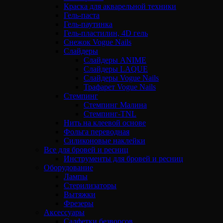
Краска для акварельной техники
Гель-паста
Гель-паутинка
Гель-пластилин, 4D гель
Снежок Vogue Nails
Слайдеры
Слайдеры ANIME
Слайдеры LAQUE
Слайдеры Vogue Nails
Трафарет Vogue Nails
Стемпинг
Стемпинг Малина
Стемпинг-TNL
Нить на клеевой основе
Фольга переводная
Силиконовые наклейки
Все для бровей и ресниц
Инструменты для бровей и ресниц
Оборудование
Лампы
Стерилизаторы
Вытяжки
Фрезеры
Аксессуары
Салфетки безворсов