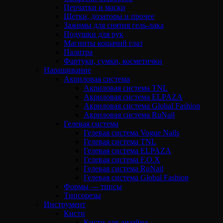
Перчатки и маски
Щетки, дозаторы и прочее
Зажимы для снятия гель-лака
Подушки для рук
Магниты кошачий глаз
Палитра
Фартуки, сумки, косметички
Наращивание
Акриловая система
Акриловая система TNL
Акриловая система ELPAZA
Акриловая система Global Fashion
Акриловая система RuNail
Гелевая система
Гелевая система Vogue Nails
Гелевая система TNL
Гелевая система ELPAZA
Гелевая система F.O.X
Гелевая система RuNail
Гелевая система Global Fashion
Формы — типсы
Типсорезы
Инструмент
Кисти
Кисти для дизайна