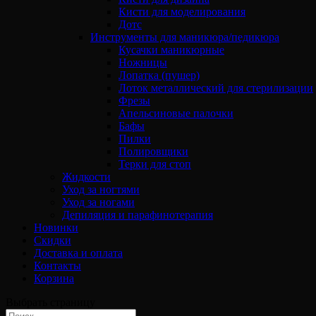
Кисти для моделирования
Дотс
Инструменты для маникюра/педикюра
Кусачки маникюрные
Ножницы
Лопатка (пушер)
Лоток металлический для стерилизации
Фрезы
Апельсиновые палочки
Бафы
Пилки
Полировщики
Терки для стоп
Жидкости
Уход за ногтями
Уход за ногами
Депиляция и парафинотерапия
Новинки
Скидки
Доставка и оплата
Контакты
Корзина
Выбрать страницу