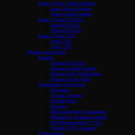
Базы и Топы Global Fashion
Базы Global Fashion
Топы Global Fashion
Базы и Топы ELPAZA
Базы ELPAZA
Топы ELPAZA
Базы и Топы TNL
Базы TNL
Топы TNL
Дизайн для ногтей
Втирка
Втирка ELPAZA
Втирка Global Fashion
Втирка TNL Professional
Втирка Vogue Nails
Украшения для ногтей
Бульонки
Стразы, жемчуг
Камифубуки
Блестки
Металлические украшения
Мармелад, меланж-сахарок
КОИ Рыбья чешуя “TNL”
Дизайн “TNL Сияние”
Гель-краска