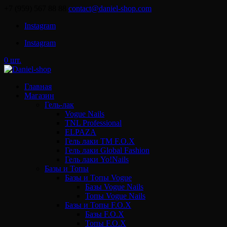
+7 (959) 567 88 88
contact@daniel-shop.com
Instagram
Instagram
0 шт.
Главная
Магазин
Гель-лак
Vogue Nails
TNL Professional
ELPAZA
Гель лаки ТМ F.O.X
Гель лаки Global Fashion
Гель лаки Yo!Nails
Базы и Топы
Базы и Топы Vogue
Базы Vogue Nails
Топы Vogue Nails
Базы и Топы F.O.X
Базы F.O.X
Топы F.O.X