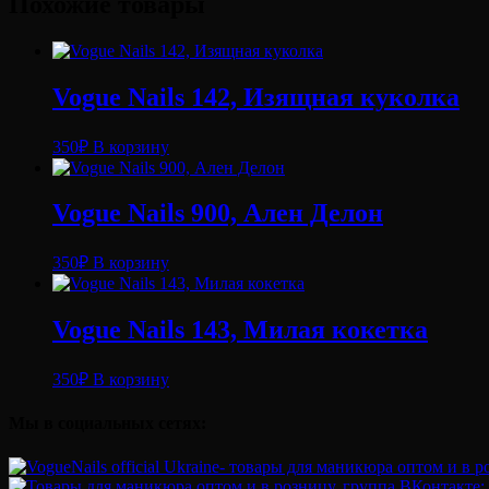
Похожие товары
№03
(10
мл)
Vogue Nails 142, Изящная куколка
350
₽
В корзину
Vogue Nails 900, Ален Делон
350
₽
В корзину
Vogue Nails 143, Милая кокетка
350
₽
В корзину
Мы в социальных сетях: