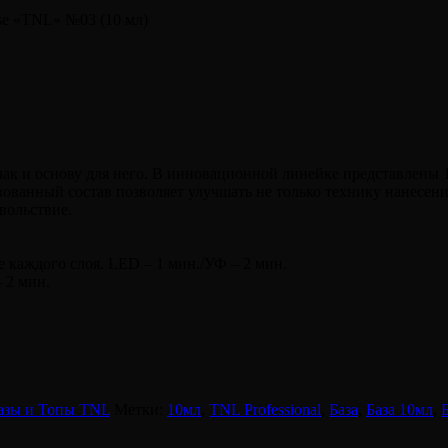
ase «TNL» №03 (10 мл)
ь-лак и основу для него. В инновационной линейке представлены
вованный состав позволяет улучшать не только технику нанесени
вольствие.
ле каждого слоя. LED – 1 мин./УФ – 2 мин.
 2 мин.
азы и Топы TNL
Метки:
10мл
,
TNL Professional
,
База
,
База 10мл
,