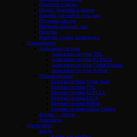
Перчатки и маски
Щетки, дозаторы и прочее
Зажимы для снятия гель-лака
Подушки для рук
Магниты кошачий глаз
Палитра
Фартуки, сумки, косметички
Наращивание
Акриловая система
Акриловая система TNL
Акриловая система ELPAZA
Акриловая система Global Fashion
Акриловая система RuNail
Гелевая система
Гелевая система Vogue Nails
Гелевая система TNL
Гелевая система ELPAZA
Гелевая система F.O.X
Гелевая система RuNail
Гелевая система Global Fashion
Формы — типсы
Типсорезы
Инструмент
Кисти
Кисти для дизайна