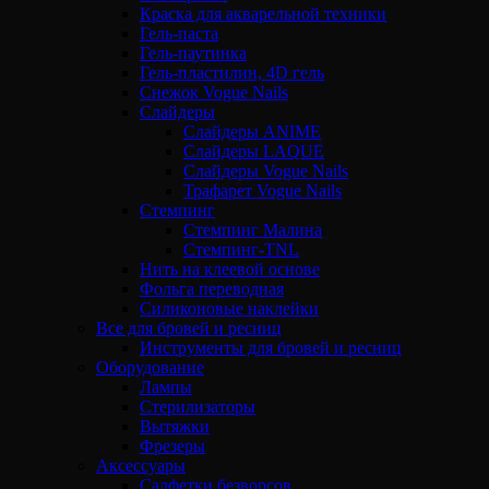
Краска для акварельной техники
Гель-паста
Гель-паутинка
Гель-пластилин, 4D гель
Снежок Vogue Nails
Слайдеры
Слайдеры ANIME
Слайдеры LAQUE
Слайдеры Vogue Nails
Трафарет Vogue Nails
Стемпинг
Стемпинг Малина
Стемпинг-TNL
Нить на клеевой основе
Фольга переводная
Силиконовые наклейки
Все для бровей и ресниц
Инструменты для бровей и ресниц
Оборудование
Лампы
Стерилизаторы
Вытяжки
Фрезеры
Аксессуары
Салфетки безворсов