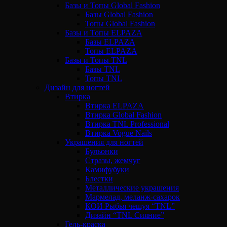
Базы и Топы Global Fashion
Базы Global Fashion
Топы Global Fashion
Базы и Топы ELPAZA
Базы ELPAZA
Топы ELPAZA
Базы и Топы TNL
Базы TNL
Топы TNL
Дизайн для ногтей
Втирка
Втирка ELPAZA
Втирка Global Fashion
Втирка TNL Professional
Втирка Vogue Nails
Украшения для ногтей
Бульонки
Стразы, жемчуг
Камифубуки
Блестки
Металлические украшения
Мармелад, меланж-сахарок
КОИ Рыбья чешуя “TNL”
Дизайн “TNL Сияние”
Гель-краска