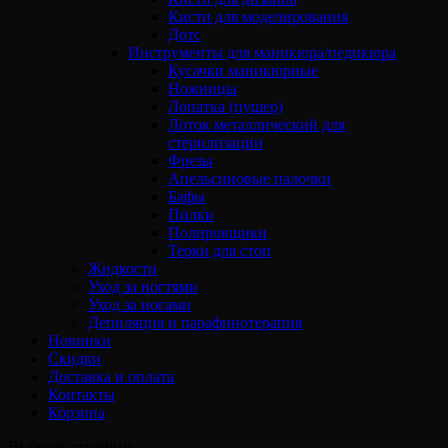
Кисти для моделирования
Дотс
Инструменты для маникюра/педикюра
Кусачки маникюрные
Ножницы
Лопатка (пушер)
Лоток металлический для
стерилизации
Фрезы
Апельсиновые палочки
Бафы
Пилки
Полировщики
Терки для стоп
Жидкости
Уход за ногтями
Уход за ногами
Депиляция и парафинотерапия
Новинки
Скидки
Доставка и оплата
Контакты
Корзина
Выбрать страницу