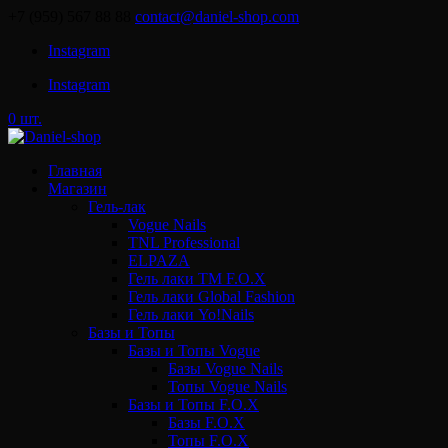
+7 (959) 567 88 88
contact@daniel-shop.com
Instagram
Instagram
0 шт.
Главная
Магазин
Гель-лак
Vogue Nails
TNL Professional
ELPAZA
Гель лаки ТМ F.O.X
Гель лаки Global Fashion
Гель лаки Yo!Nails
Базы и Топы
Базы и Топы Vogue
Базы Vogue Nails
Топы Vogue Nails
Базы и Топы F.O.X
Базы F.O.X
Топы F.O.X