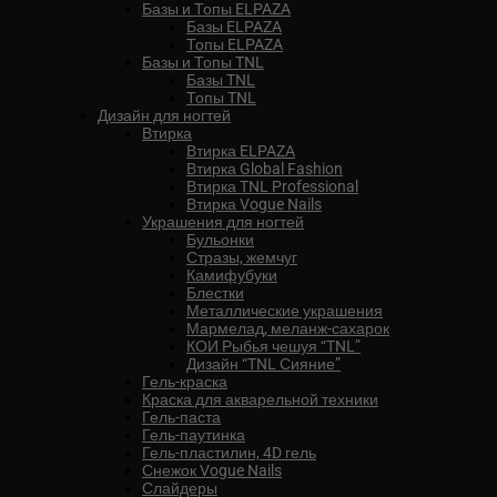
Базы и Топы ELPAZA
Базы ELPAZA
Топы ELPAZA
Базы и Топы TNL
Базы TNL
Топы TNL
Дизайн для ногтей
Втирка
Втирка ELPAZA
Втирка Global Fashion
Втирка TNL Professional
Втирка Vogue Nails
Украшения для ногтей
Бульонки
Стразы, жемчуг
Камифубуки
Блестки
Металлические украшения
Мармелад, меланж-сахарок
КОИ Рыбья чешуя “TNL”
Дизайн “TNL Сияние”
Гель-краска
Краска для акварельной техники
Гель-паста
Гель-паутинка
Гель-пластилин, 4D гель
Снежок Vogue Nails
Слайдеры