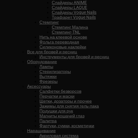
Слайдеры ANIME
Слайдеры LAQUE
Слайдеры Vogue Nails
Трафарет Vogue Nails
Стемпинг
Стемпинг Малина
Стемпинг-TNL
Нить на клеевой основе
Фольга переводная
Силиконовые наклейки
Все для бровей и ресниц
Инструменты для бровей и ресниц
Оборудование
Лампы
Стерилизаторы
Вытяжки
Фрезеры
Аксессуары
Салфетки безворсов
Перчатки и маски
Щетки, дозаторы и прочее
Зажимы для снятия гель-лака
Подушки для рук
Магниты кошачий глаз
Палитра
Фартуки, сумки, косметички
Наращивание
Акриловая система