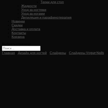
Терки для стоп
Жидкости
Уход за ногтями
Уход за ногами
Депиляция и парафинотерапия
Новинки
Скидки
Доставка и оплата
Контакты
Корзина
Выбрать страницу
Главная
/
Дизайн для ногтей
/
Слайдеры
/
Слайдеры Vogue Nails
/ 