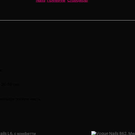
в.
20-30 сек.
ользуя тонкую кисть.