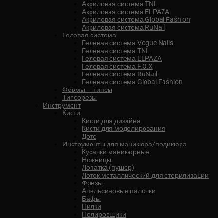
Акриловая система TNL
Акриловая система ELPAZA
Акриловая система Global Fashion
Акриловая система RuNail
Гелевая система
Гелевая система Vogue Nails
Гелевая система TNL
Гелевая система ELPAZA
Гелевая система F.O.X
Гелевая система RuNail
Гелевая система Global Fashion
Формы — типсы
Типсорезы
Инструмент
Кисти
Кисти для дизайна
Кисти для моделирования
Дотс
Инструменты для маникюра/педикюра
Кусачки маникюрные
Ножницы
Лопатка (пушер)
Лоток металлический для стерилизации
Фрезы
Апельсиновые палочки
Бафы
Пилки
Полировщики