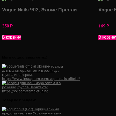
Vogue Nails 902, Элвис Пресли
Vogue N
350
₽
169
₽
В корзину
В корзин
Мы в социальных сетях:
Товар по брендам: