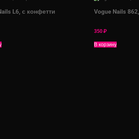
ails L6, с конфетти
Vogue Nails 86
350
₽
у
В корзину