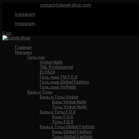
+7 (959) 567 88 88
contact@daniel-shop.com
Instagram
Instagram
0 шт.
Главная
Магазин
Гель-лак
Vogue Nails
TNL Professional
ELPAZA
Гель лаки ТМ F.O.X
Гель лаки Global Fashion
Гель лаки Yo!Nails
Базы и Топы
Базы и Топы Vogue
Базы Vogue Nails
Топы Vogue Nails
Базы и Топы F.O.X
Базы F.O.X
Топы F.O.X
Базы и Топы Global Fashion
Базы Global Fashion
Топы Global Fashion