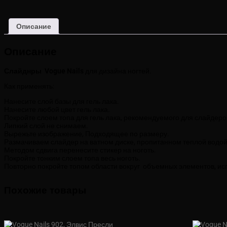
Описание
Описание
Слайднры Vogue Nails
для дизайна ногтей.
Как применять:
Нанесите слой базы для гель лака.
Нанесите любой цвет гель лака.
Покройте слоем топа для гель лака, рекомендуемого для слайдеро
Липкий слой не снимаем.
Вырежьте изображение, Подходящее по размеру.
Размачиваем слайдер на ватном диске, пропитанном теплой водой 
Методом сдвига перенесите стикер на ноготь.
Покройте тонким слоем топа весь ноготь.
Повторно покройте топом области вокруг объемных элементов, исп
Похожие товары