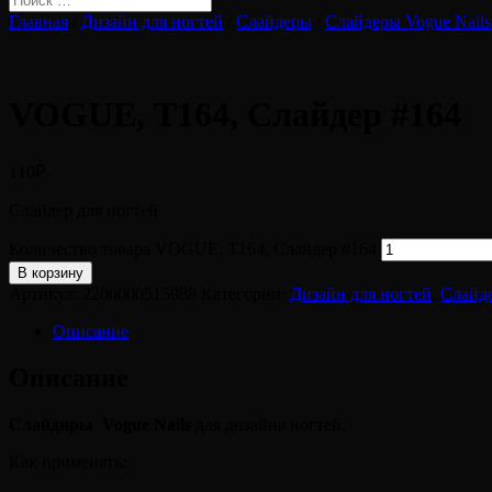
Главная
/
Дизайн для ногтей
/
Слайдеры
/
Слайдеры Vogue Nails
VOGUE, Т164, Слайдер #164
110
₽
Слайдер для ногтей
Количество товара VOGUE, Т164, Слайдер #164
В корзину
Артикул:
2200000515988
Категории:
Дизайн для ногтей
,
Слайд
Описание
Описание
Слайднры Vogue Nails
для дизайна ногтей.
Как применять: