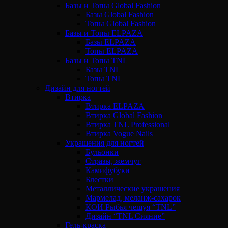
Базы и Топы Global Fashion
Базы Global Fashion
Топы Global Fashion
Базы и Топы ELPAZA
Базы ELPAZA
Топы ELPAZA
Базы и Топы TNL
Базы TNL
Топы TNL
Дизайн для ногтей
Втирка
Втирка ELPAZA
Втирка Global Fashion
Втирка TNL Professional
Втирка Vogue Nails
Украшения для ногтей
Бульонки
Стразы, жемчуг
Камифубуки
Блестки
Металлические украшения
Мармелад, меланж-сахарок
КОИ Рыбья чешуя “TNL”
Дизайн “TNL Сияние”
Гель-краска