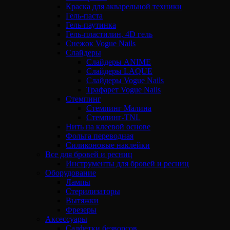
Краска для акварельной техники
Гель-паста
Гель-паутинка
Гель-пластилин, 4D гель
Снежок Vogue Nails
Слайдеры
Слайдеры ANIME
Слайдеры LAQUE
Слайдеры Vogue Nails
Трафарет Vogue Nails
Стемпинг
Стемпинг Малина
Стемпинг-TNL
Нить на клеевой основе
Фольга переводная
Силиконовые наклейки
Все для бровей и ресниц
Инструменты для бровей и ресниц
Оборудование
Лампы
Стерилизаторы
Вытяжки
Фрезеры
Аксессуары
Салфетки безворсов