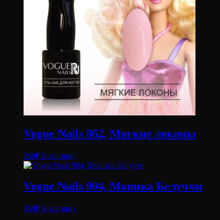
Vogue Nails 862, Мягкие локоны
350
₽
В корзину
Vogue Nails 904, Моника Белуччи
350
₽
В корзину