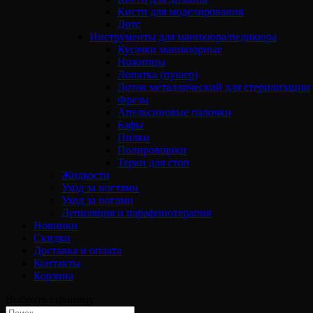
Кисти для моделирования
Дотс
Инструменты для маникюра/педикюра
Кусачки маникюрные
Ножницы
Лопатка (пушер)
Лоток металлический для стерилизации
Фрезы
Апельсиновые палочки
Бафы
Пилки
Полировщики
Терки для стоп
Жидкости
Уход за ногтями
Уход за ногами
Депиляция и парафинотерапия
Новинки
Скидки
Доставка и оплата
Контакты
Корзина
Выбрать страницу