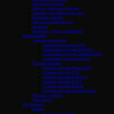
Перчатки и маски
Щетки, дозаторы и прочее
Зажимы для снятия гель-лака
Подушки для рук
Магниты кошачий глаз
Палитра
Фартуки, сумки, косметички
Наращивание
Акриловая система
Акриловая система TNL
Акриловая система ELPAZA
Акриловая система Global Fashion
Акриловая система RuNail
Гелевая система
Гелевая система Vogue Nails
Гелевая система TNL
Гелевая система ELPAZA
Гелевая система F.O.X
Гелевая система RuNail
Гелевая система Global Fashion
Формы — типсы
Типсорезы
Инструмент
Кисти
Кисти для дизайна