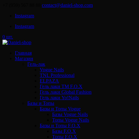
+7 (959) 567 88 88
contact@daniel-shop.com
Instagram
Instagram
0 шт.
Главная
Магазин
Гель-лак
Vogue Nails
TNL Professional
ELPAZA
Гель лаки ТМ F.O.X
Гель лаки Global Fashion
Гель лаки Yo!Nails
Базы и Топы
Базы и Топы Vogue
Базы Vogue Nails
Топы Vogue Nails
Базы и Топы F.O.X
Базы F.O.X
Топы F.O.X