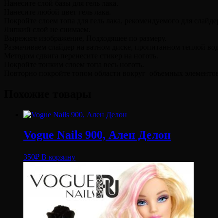
Нанесите слой базы для гель лака.
Нанесите любой цвет гель лака.
Покройте слоем топа для гель лака, рекомендуемого для слайде
Липкий слой не снимаем.
Вырежьте изображение, Подходящее по размеру.
Размачиваем слайдер на ватном диске, пропитанном теплой вод
Методом сдвига перенесите стикер на ноготь.
Покройте тонким слоем топа весь ноготь.
Повторно покройте топом области вокруг объемных элементов,
Похожие товары
Vogue Nails 900, Ален Делон
350
₽
В корзину