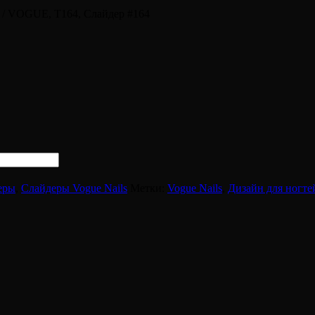
/ VOGUE, Т164, Слайдер #164
еры
,
Слайдеры Vogue Nails
Метки:
Vogue Nails
,
Дизайн для ногте