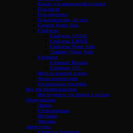
Краска для акварельной техники
Гель-паста
Гель-паутинка
Гель-пластилин, 4D гель
Снежок Vogue Nails
Слайдеры
Слайдеры ANIME
Слайдеры LAQUE
Слайдеры Vogue Nails
Трафарет Vogue Nails
Стемпинг
Стемпинг Малина
Стемпинг-TNL
Нить на клеевой основе
Фольга переводная
Силиконовые наклейки
Все для бровей и ресниц
Инструменты для бровей и ресниц
Оборудование
Лампы
Стерилизаторы
Вытяжки
Фрезеры
Аксессуары
Салфетки безворсов