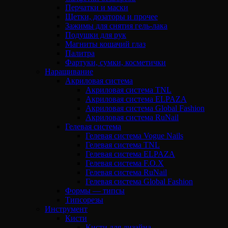
Перчатки и маски
Щетки, дозаторы и прочее
Зажимы для снятия гель-лака
Подушки для рук
Магниты кошачий глаз
Палитра
Фартуки, сумки, косметички
Наращивание
Акриловая система
Акриловая система TNL
Акриловая система ELPAZA
Акриловая система Global Fashion
Акриловая система RuNail
Гелевая система
Гелевая система Vogue Nails
Гелевая система TNL
Гелевая система ELPAZA
Гелевая система F.O.X
Гелевая система RuNail
Гелевая система Global Fashion
Формы — типсы
Типсорезы
Инструмент
Кисти
Кисти для дизайна