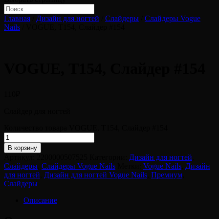
Главная
/
Дизайн для ногтей
/
Слайдеры
/
Слайдеры Vogue
Nails
/ VOGUE, Т154, Слайдер #154
VOGUE, Т154, Слайдер #154
110
₽
Слайдер для ногтей
Количество товара VOGUE, Т154, Слайдер #154
В корзину
Артикул:
2200000507525
Категории:
Дизайн для ногтей
,
Слайдеры
,
Слайдеры Vogue Nails
Метки:
Vogue Nails
,
Дизайн
для ногтей
,
Дизайн для ногтей Vogue Nails
,
Премиум
,
Слайдеры
Описание