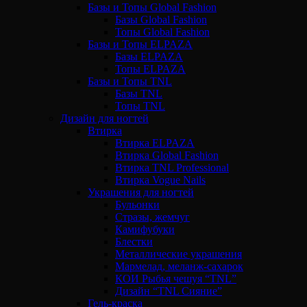
Базы и Топы Global Fashion
Базы Global Fashion
Топы Global Fashion
Базы и Топы ELPAZA
Базы ELPAZA
Топы ELPAZA
Базы и Топы TNL
Базы TNL
Топы TNL
Дизайн для ногтей
Втирка
Втирка ELPAZA
Втирка Global Fashion
Втирка TNL Professional
Втирка Vogue Nails
Украшения для ногтей
Бульонки
Стразы, жемчуг
Камифубуки
Блестки
Металлические украшения
Мармелад, меланж-сахарок
КОИ Рыбья чешуя “TNL”
Дизайн “TNL Сияние”
Гель-краска