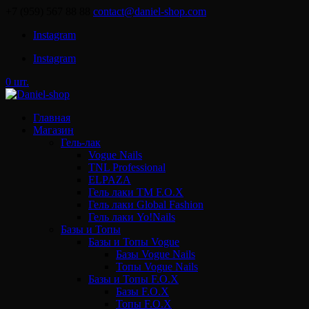
+7 (959) 567 88 88
contact@daniel-shop.com
Instagram
Instagram
0 шт.
Главная
Магазин
Гель-лак
Vogue Nails
TNL Professional
ELPAZA
Гель лаки ТМ F.O.X
Гель лаки Global Fashion
Гель лаки Yo!Nails
Базы и Топы
Базы и Топы Vogue
Базы Vogue Nails
Топы Vogue Nails
Базы и Топы F.O.X
Базы F.O.X
Топы F.O.X