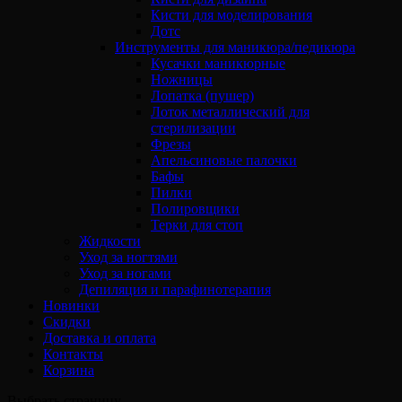
Кисти для моделирования
Дотс
Инструменты для маникюра/педикюра
Кусачки маникюрные
Ножницы
Лопатка (пушер)
Лоток металлический для
стерилизации
Фрезы
Апельсиновые палочки
Бафы
Пилки
Полировщики
Терки для стоп
Жидкости
Уход за ногтями
Уход за ногами
Депиляция и парафинотерапия
Новинки
Скидки
Доставка и оплата
Контакты
Корзина
Выбрать страницу