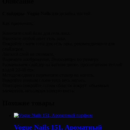
Описание
Слайднры Vogue Nails
для дизайна ногтей.
Как применять:
Нанесите слой базы для гель лака.
Нанесите любой цвет гель лака.
Покройте слоем топа для гель лака, рекомендуемого для
слайдеров.
Липкий слой не снимаем.
Вырежьте изображение, Подходящее по размеру.
Размачиваем слайдер на ватном диске, пропитанном теплой
водой 20-30 сек.
Методом сдвига перенесите стикер на ноготь.
Покройте тонким слоем топа весь ноготь.
Повторно покройте топом области вокруг объемных
элементов, используя тонкую кисть.
Похожие товары
Vogue Nails 151, Ароматный