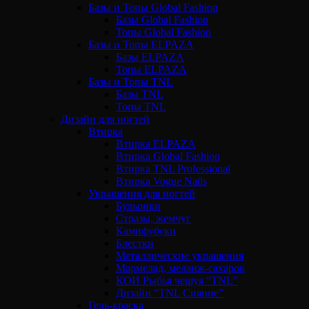
Базы и Топы Global Fashion
Базы Global Fashion
Топы Global Fashion
Базы и Топы ELPAZA
Базы ELPAZA
Топы ELPAZA
Базы и Топы TNL
Базы TNL
Топы TNL
Дизайн для ногтей
Втирка
Втирка ELPAZA
Втирка Global Fashion
Втирка TNL Professional
Втирка Vogue Nails
Украшения для ногтей
Бульонки
Стразы, жемчуг
Камифубуки
Блестки
Металлические украшения
Мармелад, меланж-сахарок
КОИ Рыбья чешуя “TNL”
Дизайн “TNL Сияние”
Гель-краска