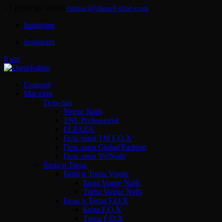
+7 (959) 567 88 88
contact@daniel-shop.com
Instagram
Instagram
0 шт.
Главная
Магазин
Гель-лак
Vogue Nails
TNL Professional
ELPAZA
Гель лаки ТМ F.O.X
Гель лаки Global Fashion
Гель лаки Yo!Nails
Базы и Топы
Базы и Топы Vogue
Базы Vogue Nails
Топы Vogue Nails
Базы и Топы F.O.X
Базы F.O.X
Топы F.O.X