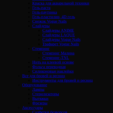
Краска для акварельной техники
Гель-паста
Гель-паутинка
Гель-пластилин, 4D гель
Снежок Vogue Nails
Слайдеры
Слайдеры ANIME
Слайдеры LAQUE
Слайдеры Vogue Nails
Трафарет Vogue Nails
Стемпинг
Стемпинг Малина
Стемпинг-TNL
Нить на клеевой основе
Фольга переводная
Силиконовые наклейки
Все для бровей и ресниц
Инструменты для бровей и ресниц
Оборудование
Лампы
Стерилизаторы
Вытяжки
Фрезеры
Аксессуары
Салфетки безворсов