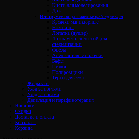
Кисти для моделирования
Дотс
Инструменты для маникюра/педикюра
Кусачки маникюрные
Ножницы
Лопатка (пушер)
Лоток металлический для
стерилизации
Фрезы
Апельсиновые палочки
Бафы
Пилки
Полировщики
Терки для стоп
Жидкости
Уход за ногтями
Уход за ногами
Депиляция и парафинотерапия
Новинки
Скидки
Доставка и оплата
Контакты
Корзина
Выбрать страницу