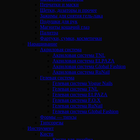
Перчатки и маски
Щетки, дозаторы и прочее
Зажимы для снятия гель-лака
Подушки для рук
Магниты кошачий глаз
Палитра
Фартуки, сумки, косметички
Наращивание
Акриловая система
Акриловая система TNL
Акриловая система ELPAZA
Акриловая система Global Fashion
Акриловая система RuNail
Гелевая система
Гелевая система Vogue Nails
Гелевая система TNL
Гелевая система ELPAZA
Гелевая система F.O.X
Гелевая система RuNail
Гелевая система Global Fashion
Формы — типсы
Типсорезы
Инструмент
Кисти
Кисти для дизайна