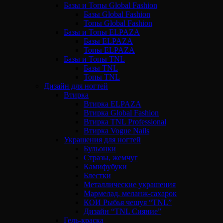
Базы и Топы Global Fashion
Базы Global Fashion
Топы Global Fashion
Базы и Топы ELPAZA
Базы ELPAZA
Топы ELPAZA
Базы и Топы TNL
Базы TNL
Топы TNL
Дизайн для ногтей
Втирка
Втирка ELPAZA
Втирка Global Fashion
Втирка TNL Professional
Втирка Vogue Nails
Украшения для ногтей
Бульонки
Стразы, жемчуг
Камифубуки
Блестки
Металлические украшения
Мармелад, меланж-сахарок
КОИ Рыбья чешуя “TNL”
Дизайн “TNL Сияние”
Гель-краска