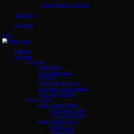
+7 (959) 567 88 88
contact@daniel-shop.com
Instagram
Instagram
0 шт.
Главная
Магазин
Гель-лак
Vogue Nails
TNL Professional
ELPAZA
Гель лаки ТМ F.O.X
Гель лаки Global Fashion
Гель лаки Yo!Nails
Базы и Топы
Базы и Топы Vogue
Базы Vogue Nails
Топы Vogue Nails
Базы и Топы F.O.X
Базы F.O.X
Топы F.O.X