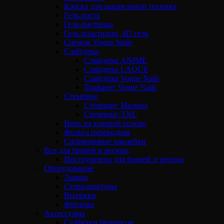
Краска для акварельной техники
Гель-паста
Гель-паутинка
Гель-пластилин, 4D гель
Снежок Vogue Nails
Слайдеры
Слайдеры ANIME
Слайдеры LAQUE
Слайдеры Vogue Nails
Трафарет Vogue Nails
Стемпинг
Стемпинг Малина
Стемпинг-TNL
Нить на клеевой основе
Фольга переводная
Силиконовые наклейки
Все для бровей и ресниц
Инструменты для бровей и ресниц
Оборудование
Лампы
Стерилизаторы
Вытяжки
Фрезеры
Аксессуары
Салфетки безворсов