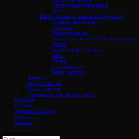
Кисти для моделирования
Дотс
Инструменты для маникюра/педикюра
Кусачки маникюрные
Ножницы
Лопатка (пушер)
Лоток металлический для стерилизации
Фрезы
Апельсиновые палочки
Бафы
Пилки
Полировщики
Терки для стоп
Жидкости
Уход за ногтями
Уход за ногами
Депиляция и парафинотерапия
Новинки
Скидки
Доставка и оплата
Контакты
Корзина
Выбрать страницу