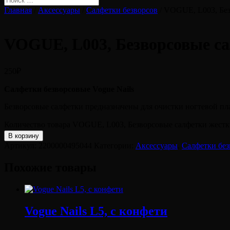
Главная
/
Аксессуары
/
Салфетки безворсов
/ VOGUE, L003, Без
VOGUE, L003, Безворсовые с
250
₽
Салфетки безворсовые Vogue Nails
Безворсовые салфетки предназначены для очистки ногтевой пл
Количество товара VOGUE, L003, Безворсовые салфетки жестк
В корзину
Артикул:
2200000495044
Категории:
Аксессуары
,
Салфетки без
Похожие товары
Vogue Nails L5, с конфети