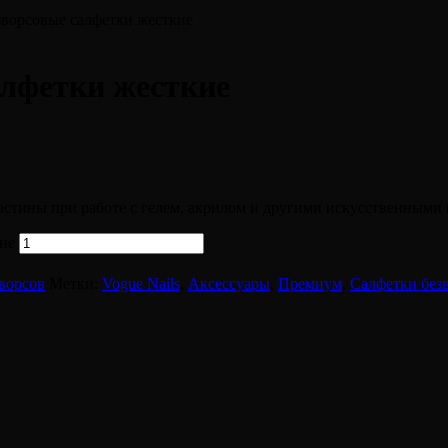
ворсовые салфетки жесткие
алфетки жесткие
астины при работе с гелем, акрилом и другими искусственными
ие
ворсов
Метки:
Vogue Nails
,
Аксессуары
,
Премиум
,
Салфетки без