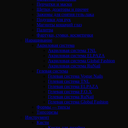
Перчатки и маски
Щетки, дозаторы и прочее
Зажимы для снятия гель-лака
Подушки для рук
Магниты кошачий глаз
Палитра
Фартуки, сумки, косметички
Наращивание
Акриловая система
Акриловая система TNL
Акриловая система ELPAZA
Акриловая система Global Fashion
Акриловая система RuNail
Гелевая система
Гелевая система Vogue Nails
Гелевая система TNL
Гелевая система ELPAZA
Гелевая система F.O.X
Гелевая система RuNail
Гелевая система Global Fashion
Формы — типсы
Типсорезы
Инструмент
Кисти
Кисти для дизайна