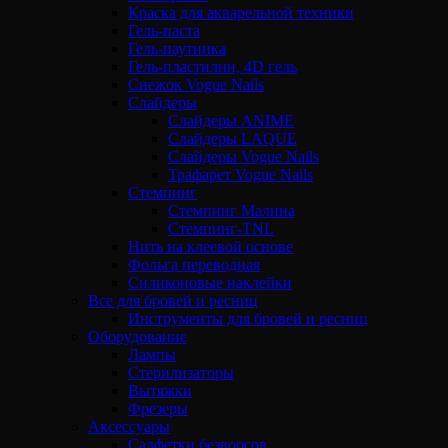
Краска для акварельной техники
Гель-паста
Гель-паутинка
Гель-пластилин, 4D гель
Снежок Vogue Nails
Слайдеры
Слайдеры ANIME
Слайдеры LAQUE
Слайдеры Vogue Nails
Трафарет Vogue Nails
Стемпинг
Стемпинг Малина
Стемпинг-TNL
Нить на клеевой основе
Фольга переводная
Силиконовые наклейки
Все для бровей и ресниц
Инструменты для бровей и ресниц
Оборудование
Лампы
Стерилизаторы
Вытяжки
Фрезеры
Аксессуары
Салфетки безворсов