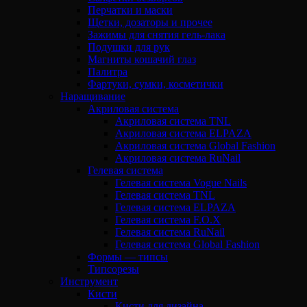
Перчатки и маски
Щетки, дозаторы и прочее
Зажимы для снятия гель-лака
Подушки для рук
Магниты кошачий глаз
Палитра
Фартуки, сумки, косметички
Наращивание
Акриловая система
Акриловая система TNL
Акриловая система ELPAZA
Акриловая система Global Fashion
Акриловая система RuNail
Гелевая система
Гелевая система Vogue Nails
Гелевая система TNL
Гелевая система ELPAZA
Гелевая система F.O.X
Гелевая система RuNail
Гелевая система Global Fashion
Формы — типсы
Типсорезы
Инструмент
Кисти
Кисти для дизайна