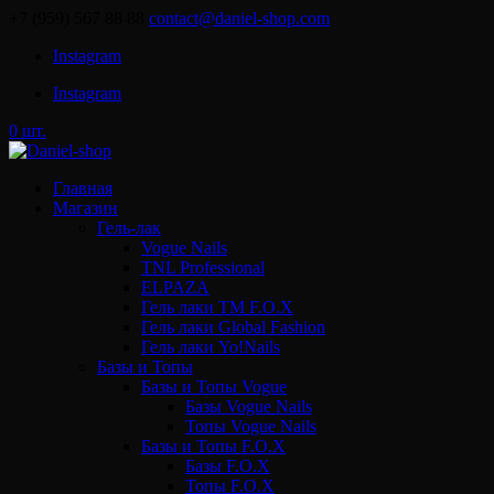
+7 (959) 567 88 88
contact@daniel-shop.com
Instagram
Instagram
0 шт.
Главная
Магазин
Гель-лак
Vogue Nails
TNL Professional
ELPAZA
Гель лаки ТМ F.O.X
Гель лаки Global Fashion
Гель лаки Yo!Nails
Базы и Топы
Базы и Топы Vogue
Базы Vogue Nails
Топы Vogue Nails
Базы и Топы F.O.X
Базы F.O.X
Топы F.O.X