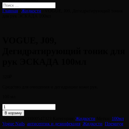
Главная
/
Жидкости
/ VOGUE, J09, Дегидратирующий тоник
для рук ЭСКАДА 100мл
VOGUE, J09,
Дегидратирующий тоник для
рук ЭСКАДА 100мл
320
₽
Средство для очищения и дегидрации кожи рук.
100 мл
Количество
товара
В корзину
VOGUE,
Артикул:
2200000547323
Категория:
Жидкости
Метки:
100мл
,
J09,
Vogue Nails
,
антисептик и дезинфекция
,
Жидкости
,
Премиум
Дегидратирующий