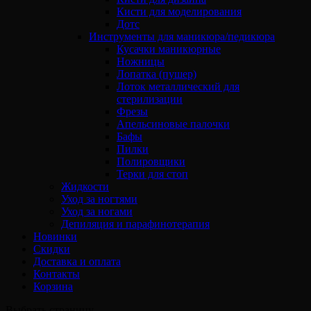
Кисти для моделирования
Дотс
Инструменты для маникюра/педикюра
Кусачки маникюрные
Ножницы
Лопатка (пушер)
Лоток металлический для
стерилизации
Фрезы
Апельсиновые палочки
Бафы
Пилки
Полировщики
Терки для стоп
Жидкости
Уход за ногтями
Уход за ногами
Депиляция и парафинотерапия
Новинки
Скидки
Доставка и оплата
Контакты
Корзина
Выбрать страницу