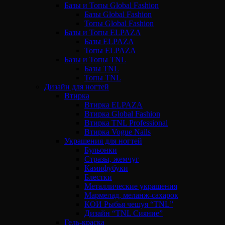
Базы и Топы Global Fashion
Базы Global Fashion
Топы Global Fashion
Базы и Топы ELPAZA
Базы ELPAZA
Топы ELPAZA
Базы и Топы TNL
Базы TNL
Топы TNL
Дизайн для ногтей
Втирка
Втирка ELPAZA
Втирка Global Fashion
Втирка TNL Professional
Втирка Vogue Nails
Украшения для ногтей
Бульонки
Стразы, жемчуг
Камифубуки
Блестки
Металлические украшения
Мармелад, меланж-сахарок
КОИ Рыбья чешуя “TNL”
Дизайн “TNL Сияние”
Гель-краска