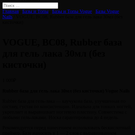
Главная
/
Базы и Топы
/
Базы и Топы Vogue
/
Базы Vogue
Nails
/ VOGUE, BC08, Rubber база для гель лака 30мл (без
кисточки)
VOGUE, BC08, Rubber база
для гель лака 30мл (без
кисточки)
1 000
₽
Rubber база для гель лака 30мл (без кисточки) Vogue Nails
Rubber база для гель-лака — каучукова база, улучшенная по
составу, густая по консистенции. Идеальна для тонких ногтей,
укрепляет и выравнивает ногтевую пластину. Совместима с
любыми гель-лаками. Носка гарантирована до 4 недель.
Рекомендуется перед нанесением использовать бескислотный
праймер. Базу наносить в 1 — 2 слоя с выравниванием