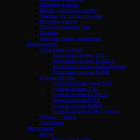
Перчатки и маски
Щетки, дозаторы и прочее
Зажимы для снятия гель-лака
Подушки для рук
Магниты кошачий глаз
Палитра
Фартуки, сумки, косметички
Наращивание
Акриловая система
Акриловая система TNL
Акриловая система ELPAZA
Акриловая система Global Fashion
Акриловая система RuNail
Гелевая система
Гелевая система Vogue Nails
Гелевая система TNL
Гелевая система ELPAZA
Гелевая система F.O.X
Гелевая система RuNail
Гелевая система Global Fashion
Формы — типсы
Типсорезы
Инструмент
Кисти
Кисти для дизайна