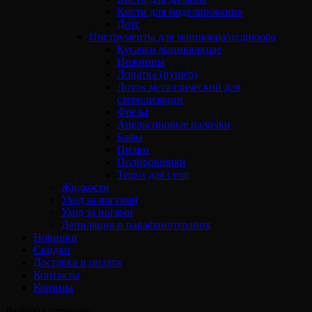
Кисти для моделирования
Дотс
Инструменты для маникюра/педикюра
Кусачки маникюрные
Ножницы
Лопатка (пушер)
Лоток металлический для
стерилизации
Фрезы
Апельсиновые палочки
Бафы
Пилки
Полировщики
Терки для стоп
Жидкости
Уход за ногтями
Уход за ногами
Депиляция и парафинотерапия
Новинки
Скидки
Доставка и оплата
Контакты
Корзина
Выбрать страницу