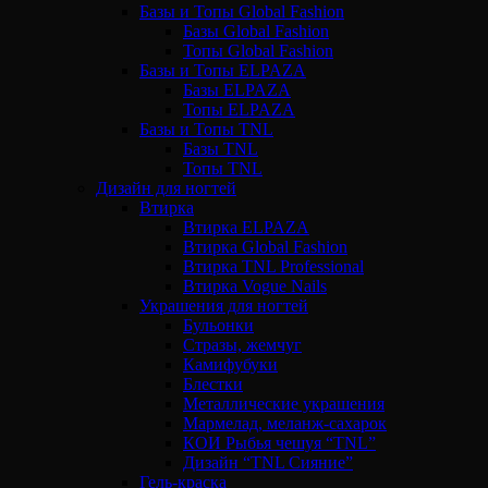
Базы и Топы Global Fashion
Базы Global Fashion
Топы Global Fashion
Базы и Топы ELPAZA
Базы ELPAZA
Топы ELPAZA
Базы и Топы TNL
Базы TNL
Топы TNL
Дизайн для ногтей
Втирка
Втирка ELPAZA
Втирка Global Fashion
Втирка TNL Professional
Втирка Vogue Nails
Украшения для ногтей
Бульонки
Стразы, жемчуг
Камифубуки
Блестки
Металлические украшения
Мармелад, меланж-сахарок
КОИ Рыбья чешуя “TNL”
Дизайн “TNL Сияние”
Гель-краска