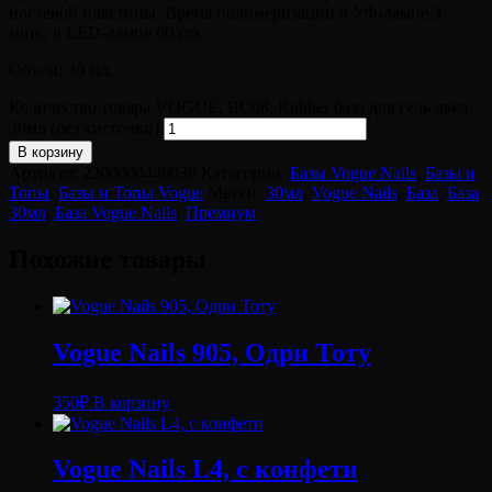
ногтевой пластины. Время полимеризации в УФ-лампе 3
мин., в LED-лампе 60 сек.
Объем: 30 мл.
Количество товара VOGUE, BC08, Rubber база для гель лака
30мл (без кисточки)
В корзину
Артикул:
2200000446039
Категории:
Базы Vogue Nails
,
Базы и
Топы
,
Базы и Топы Vogue
Метки:
30мл
,
Vogue Nails
,
База
,
База
30мл
,
База Vogue Nails
,
Премиум
Похожие товары
Vogue Nails 905, Одри Тоту
350
₽
В корзину
Vogue Nails L4, с конфети