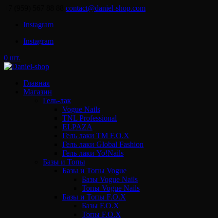
+7 (959) 567 88 88
contact@daniel-shop.com
Instagram
Instagram
0 шт.
Главная
Магазин
Гель-лак
Vogue Nails
TNL Professional
ELPAZA
Гель лаки ТМ F.O.X
Гель лаки Global Fashion
Гель лаки Yo!Nails
Базы и Топы
Базы и Топы Vogue
Базы Vogue Nails
Топы Vogue Nails
Базы и Топы F.O.X
Базы F.O.X
Топы F.O.X