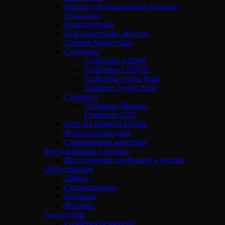
Краска для акварельной техники
Гель-паста
Гель-паутинка
Гель-пластилин, 4D гель
Снежок Vogue Nails
Слайдеры
Слайдеры ANIME
Слайдеры LAQUE
Слайдеры Vogue Nails
Трафарет Vogue Nails
Стемпинг
Стемпинг Малина
Стемпинг-TNL
Нить на клеевой основе
Фольга переводная
Силиконовые наклейки
Все для бровей и ресниц
Инструменты для бровей и ресниц
Оборудование
Лампы
Стерилизаторы
Вытяжки
Фрезеры
Аксессуары
Салфетки безворсов