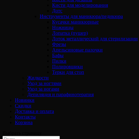
Кисти для моделирования
Дотс
Инструменты для маникюра/педикюра
Кусачки маникюрные
Ножницы
Лопатка (пушер)
Лоток металлический для стерилизации
Фрезы
Апельсиновые палочки
Бафы
Пилки
Полировщики
Терки для стоп
Жидкости
Уход за ногтями
Уход за ногами
Депиляция и парафинотерапия
Новинки
Скидки
Доставка и оплата
Контакты
Корзина
Выбрать страницу