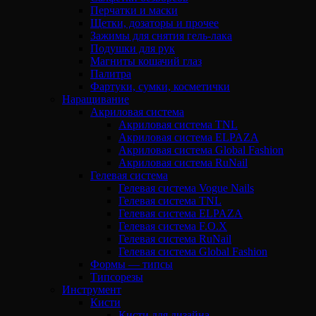
Перчатки и маски
Щетки, дозаторы и прочее
Зажимы для снятия гель-лака
Подушки для рук
Магниты кошачий глаз
Палитра
Фартуки, сумки, косметички
Наращивание
Акриловая система
Акриловая система TNL
Акриловая система ELPAZA
Акриловая система Global Fashion
Акриловая система RuNail
Гелевая система
Гелевая система Vogue Nails
Гелевая система TNL
Гелевая система ELPAZA
Гелевая система F.O.X
Гелевая система RuNail
Гелевая система Global Fashion
Формы — типсы
Типсорезы
Инструмент
Кисти
Кисти для дизайна