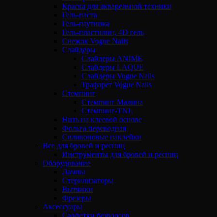
Краска для акварельной техники
Гель-паста
Гель-паутинка
Гель-пластилин, 4D гель
Снежок Vogue Nails
Слайдеры
Слайдеры ANIME
Слайдеры LAQUE
Слайдеры Vogue Nails
Трафарет Vogue Nails
Стемпинг
Стемпинг Малина
Стемпинг-TNL
Нить на клеевой основе
Фольга переводная
Силиконовые наклейки
Все для бровей и ресниц
Инструменты для бровей и ресниц
Оборудование
Лампы
Стерилизаторы
Вытяжки
Фрезеры
Аксессуары
Салфетки безворсов