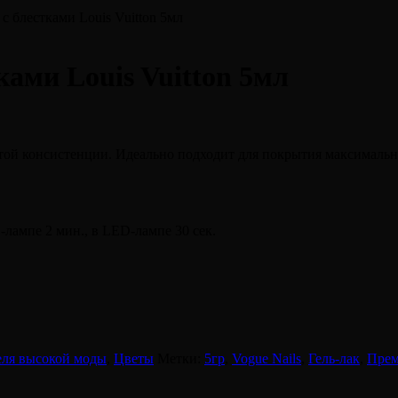
с блестками Louis Vuitton 5мл
ками Louis Vuitton 5мл
 консистенции. Идеально подходит для покрытия максимально бл
-лампе 2 мин., в LED-лампе 30 сек.
ля высокой моды
,
Цветы
Метки:
5гр
,
Vogue Nails
,
Гель-лак
,
Пре