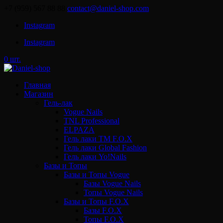
+7 (959) 567 88 88
contact@daniel-shop.com
Instagram
Instagram
0 шт.
Главная
Магазин
Гель-лак
Vogue Nails
TNL Professional
ELPAZA
Гель лаки ТМ F.O.X
Гель лаки Global Fashion
Гель лаки Yo!Nails
Базы и Топы
Базы и Топы Vogue
Базы Vogue Nails
Топы Vogue Nails
Базы и Топы F.O.X
Базы F.O.X
Топы F.O.X