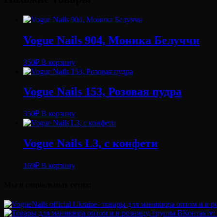
лак
с
блестками
Louis
Vuitton
Vogue Nails 904, Моника Белуччи
5мл
350
₽
В корзину
Vogue Nails 153, Розовая пудра
350
₽
В корзину
Vogue Nails L3, с конфети
169
₽
В корзину
Мы в социальных сетях: