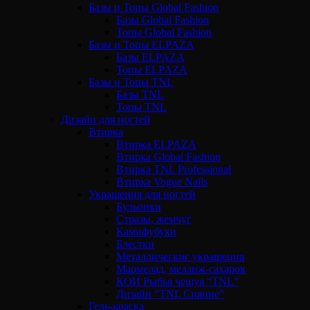
Базы и Топы Global Fashion
Базы Global Fashion
Топы Global Fashion
Базы и Топы ELPAZA
Базы ELPAZA
Топы ELPAZA
Базы и Топы TNL
Базы TNL
Топы TNL
Дизайн для ногтей
Втирка
Втирка ELPAZA
Втирка Global Fashion
Втирка TNL Professional
Втирка Vogue Nails
Украшения для ногтей
Бульонки
Стразы, жемчуг
Камифубуки
Блестки
Металлические украшения
Мармелад, меланж-сахарок
КОИ Рыбья чешуя “TNL”
Дизайн “TNL Сияние”
Гель-краска