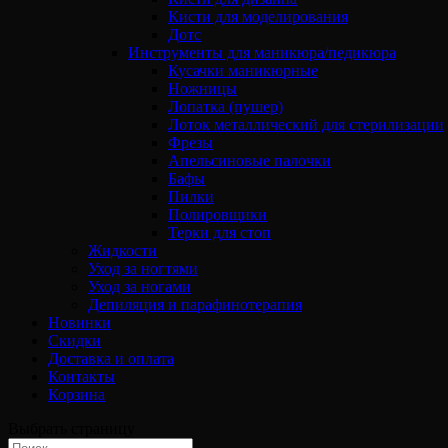
Кисти для моделирования
Дотс
Инструменты для маникюра/педикюра
Кусачки маникюрные
Ножницы
Лопатка (пушер)
Лоток металлический для стерилизации
Фрезы
Апельсиновые палочки
Бафы
Пилки
Полировщики
Терки для стоп
Жидкости
Уход за ногтями
Уход за ногами
Депиляция и парафинотерапия
Новинки
Скидки
Доставка и оплата
Контакты
Корзина
Выбрать страницу