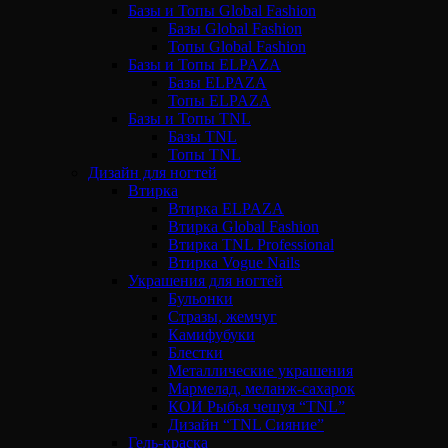
Базы и Топы Global Fashion
Базы Global Fashion
Топы Global Fashion
Базы и Топы ELPAZA
Базы ELPAZA
Топы ELPAZA
Базы и Топы TNL
Базы TNL
Топы TNL
Дизайн для ногтей
Втирка
Втирка ELPAZA
Втирка Global Fashion
Втирка TNL Professional
Втирка Vogue Nails
Украшения для ногтей
Бульонки
Стразы, жемчуг
Камифубуки
Блестки
Металлические украшения
Мармелад, меланж-сахарок
КОИ Рыбья чешуя “TNL”
Дизайн “TNL Сияние”
Гель-краска