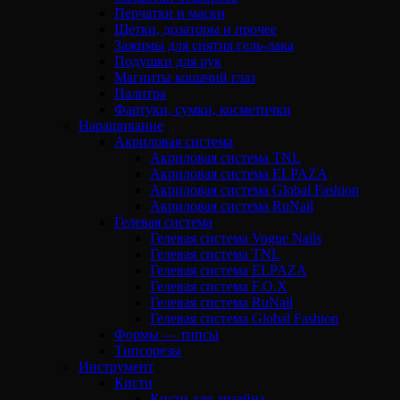
Перчатки и маски
Щетки, дозаторы и прочее
Зажимы для снятия гель-лака
Подушки для рук
Магниты кошачий глаз
Палитра
Фартуки, сумки, косметички
Наращивание
Акриловая система
Акриловая система TNL
Акриловая система ELPAZA
Акриловая система Global Fashion
Акриловая система RuNail
Гелевая система
Гелевая система Vogue Nails
Гелевая система TNL
Гелевая система ELPAZA
Гелевая система F.O.X
Гелевая система RuNail
Гелевая система Global Fashion
Формы — типсы
Типсорезы
Инструмент
Кисти
Кисти для дизайна