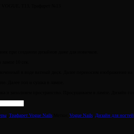
/ VOGUE, Т13, Трафарет №13
ик при создании дизайнов даже для новичков.
 лампе 10 сек.
моченный в воде ватный диск. Далее переносим изображение на 
пе. Далее топ и сушка в лампе.
енка и заполняем пространство. Просушиваем в лампе. Дизайн гот
еры
,
Трафарет Vogue Nails
Метки:
Vogue Nails
,
Дизайн для ногтей