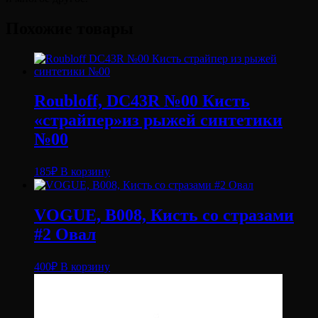
Похожие товары
Roubloff, DC43R №00 Кисть
«страйпер»из рыжей синтетики
№00
185
₽
В корзину
VOGUE, B008, Кисть со стразами
#2 Овал
400
₽
В корзину