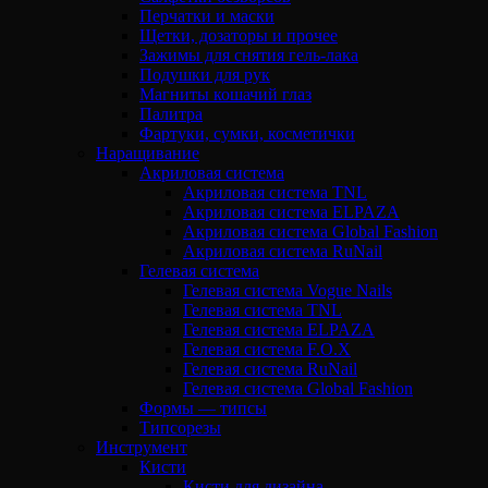
Перчатки и маски
Щетки, дозаторы и прочее
Зажимы для снятия гель-лака
Подушки для рук
Магниты кошачий глаз
Палитра
Фартуки, сумки, косметички
Наращивание
Акриловая система
Акриловая система TNL
Акриловая система ELPAZA
Акриловая система Global Fashion
Акриловая система RuNail
Гелевая система
Гелевая система Vogue Nails
Гелевая система TNL
Гелевая система ELPAZA
Гелевая система F.O.X
Гелевая система RuNail
Гелевая система Global Fashion
Формы — типсы
Типсорезы
Инструмент
Кисти
Кисти для дизайна