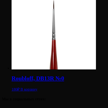
Roubloff, DB13R №0
180
₽
В корзину
Мы в социальных сетях: