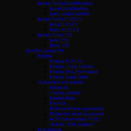
Базы и Топы Global Fashion
Базы Global Fashion
Топы Global Fashion
Базы и Топы ELPAZA
Базы ELPAZA
Топы ELPAZA
Базы и Топы TNL
Базы TNL
Топы TNL
Дизайн для ногтей
Втирка
Втирка ELPAZA
Втирка Global Fashion
Втирка TNL Professional
Втирка Vogue Nails
Украшения для ногтей
Бульонки
Стразы, жемчуг
Камифубуки
Блестки
Металлические украшения
Мармелад, меланж-сахарок
КОИ Рыбья чешуя “TNL”
Дизайн “TNL Сияние”
Гель-краска