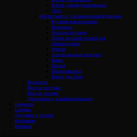
Кисти для моделирования
Дотс
Инструменты для маникюра/педикюра
Кусачки маникюрные
Ножницы
Лопатка (пушер)
Лоток металлический для
стерилизации
Фрезы
Апельсиновые палочки
Бафы
Пилки
Полировщики
Терки для стоп
Жидкости
Уход за ногтями
Уход за ногами
Депиляция и парафинотерапия
Новинки
Скидки
Доставка и оплата
Контакты
Корзина
Выбрать страницу