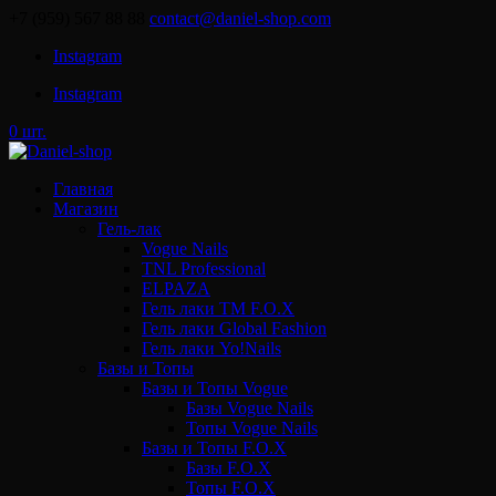
+7 (959) 567 88 88
contact@daniel-shop.com
Instagram
Instagram
0 шт.
Главная
Магазин
Гель-лак
Vogue Nails
TNL Professional
ELPAZA
Гель лаки ТМ F.O.X
Гель лаки Global Fashion
Гель лаки Yo!Nails
Базы и Топы
Базы и Топы Vogue
Базы Vogue Nails
Топы Vogue Nails
Базы и Топы F.O.X
Базы F.O.X
Топы F.O.X