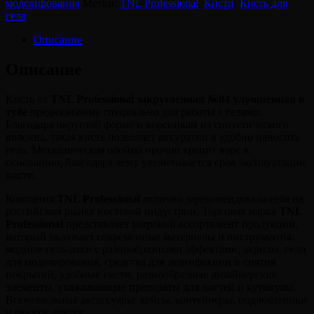
моделирования
Метки:
TNL Professional
,
Кисти
,
Кисть для
геля
геля
TNL
Professional
Описание
-
закругленная
Описание
№04
улучшенная
Кисть от
TNL Professional закругленная №04 улучшенная в
в
тубе
предназначена специально для работы с гелями.
тубе,
Благодаря округлой форме и ворсинкам из синтетического
8-
волокна, такая кисть позволяет аккуратно и удобно наносить
06-
гель. Металлическая обойма прочно крепит ворс к
02
основанию, благодаря чему увеличивается срок эксплуатации
кисти.
Компания
TNL Professional
отлично зарекомендовала себя на
российском рынке ногтевой индустрии. Торговая марка
TNL
Professional
представляет широкий ассортимент продукции,
который включает современные материалы и инструменты:
модные гель-лаки с разнообразными эффектами, акрилы, гели
для моделирования, средства для дезинфекции и снятия
покрытий, удобные кисти, разнообразные дизайнерские
элементы, ухаживающие препараты для ногтей и кутикулы.
Всевозможные аксессуары: кейсы, контейнеры, подлокотники
и многое другое.