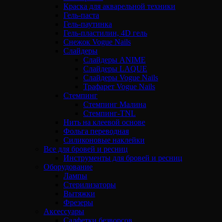
Краска для акварельной техники
Гель-паста
Гель-паутинка
Гель-пластилин, 4D гель
Снежок Vogue Nails
Слайдеры
Слайдеры ANIME
Слайдеры LAQUE
Слайдеры Vogue Nails
Трафарет Vogue Nails
Стемпинг
Стемпинг Малина
Стемпинг-TNL
Нить на клеевой основе
Фольга переводная
Силиконовые наклейки
Все для бровей и ресниц
Инструменты для бровей и ресниц
Оборудование
Лампы
Стерилизаторы
Вытяжки
Фрезеры
Аксессуары
Салфетки безворсов