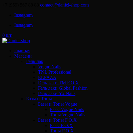
+7 (959) 567 88 88
contact@daniel-shop.com
Instagram
Instagram
0 шт.
Главная
Магазин
Гель-лак
Vogue Nails
TNL Professional
ELPAZA
Гель лаки ТМ F.O.X
Гель лаки Global Fashion
Гель лаки Yo!Nails
Базы и Топы
Базы и Топы Vogue
Базы Vogue Nails
Топы Vogue Nails
Базы и Топы F.O.X
Базы F.O.X
Топы F.O.X