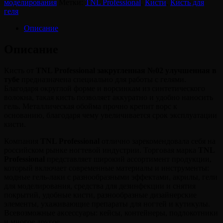
моделирования
Метки:
TNL Professional
,
Кисти
,
Кисть для
геля
геля
TNL
Professional
Описание
-
закругленная
Описание
№02
улучшенная
Кисть от
TNL Professional закругленная №02 улучшенная в
в
тубе
предназначена специально для работы с гелями.
тубе,
Благодаря округлой форме и ворсинкам из синтетического
8-
волокна, такая кисть позволяет аккуратно и удобно наносить
06-
гель. Металлическая обойма прочно крепит ворс к
04
основанию, благодаря чему увеличивается срок эксплуатации
кисти.
Компания
TNL Professional
отлично зарекомендовала себя на
российском рынке ногтевой индустрии. Торговая марка
TNL
Professional
представляет широкий ассортимент продукции,
который включает современные материалы и инструменты:
модные гель-лаки с разнообразными эффектами, акрилы, гели
для моделирования, средства для дезинфекции и снятия
покрытий, удобные кисти, разнообразные дизайнерские
элементы, ухаживающие препараты для ногтей и кутикулы.
Всевозможные аксессуары: кейсы, контейнеры, подлокотники
и многое другое.