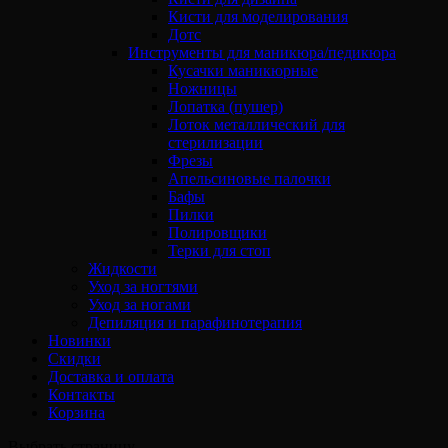
Кисти для моделирования
Дотс
Инструменты для маникюра/педикюра
Кусачки маникюрные
Ножницы
Лопатка (пушер)
Лоток металлический для
стерилизации
Фрезы
Апельсиновые палочки
Бафы
Пилки
Полировщики
Терки для стоп
Жидкости
Уход за ногтями
Уход за ногами
Депиляция и парафинотерапия
Новинки
Скидки
Доставка и оплата
Контакты
Корзина
Выбрать страницу