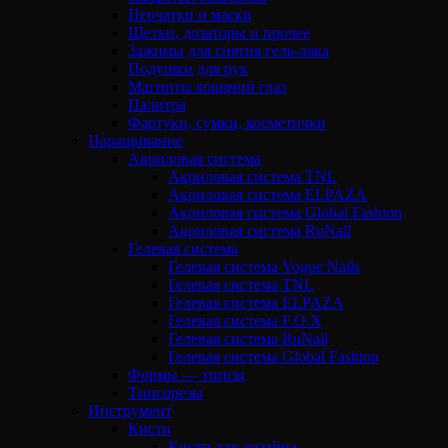
Перчатки и маски
Щетки, дозаторы и прочее
Зажимы для снятия гель-лака
Подушки для рук
Магниты кошачий глаз
Палитра
Фартуки, сумки, косметички
Наращивание
Акриловая система
Акриловая система TNL
Акриловая система ELPAZA
Акриловая система Global Fashion
Акриловая система RuNail
Гелевая система
Гелевая система Vogue Nails
Гелевая система TNL
Гелевая система ELPAZA
Гелевая система F.O.X
Гелевая система RuNail
Гелевая система Global Fashion
Формы — типсы
Типсорезы
Инструмент
Кисти
Кисти для дизайна