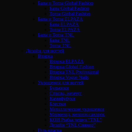
Базы и Топы Global Fashion
Базы Global Fashion
Топы Global Fashion
Базы и Топы ELPAZA
Базы ELPAZA
Топы ELPAZA
Базы и Топы TNL
Базы TNL
Топы TNL
Дизайн для ногтей
Втирка
Втирка ELPAZA
Втирка Global Fashion
Втирка TNL Professional
Втирка Vogue Nails
Украшения для ногтей
Бульонки
Стразы, жемчуг
Камифубуки
Блестки
Металлические украшения
Мармелад, меланж-сахарок
КОИ Рыбья чешуя “TNL”
Дизайн “TNL Сияние”
Гель-краска