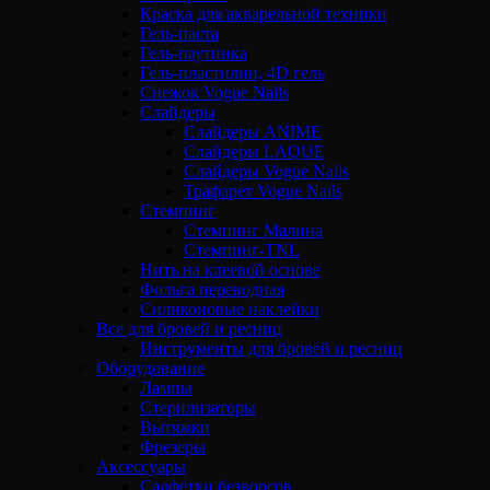
Краска для акварельной техники
Гель-паста
Гель-паутинка
Гель-пластилин, 4D гель
Снежок Vogue Nails
Слайдеры
Слайдеры ANIME
Слайдеры LAQUE
Слайдеры Vogue Nails
Трафарет Vogue Nails
Стемпинг
Стемпинг Малина
Стемпинг-TNL
Нить на клеевой основе
Фольга переводная
Силиконовые наклейки
Все для бровей и ресниц
Инструменты для бровей и ресниц
Оборудование
Лампы
Стерилизаторы
Вытяжки
Фрезеры
Аксессуары
Салфетки безворсов