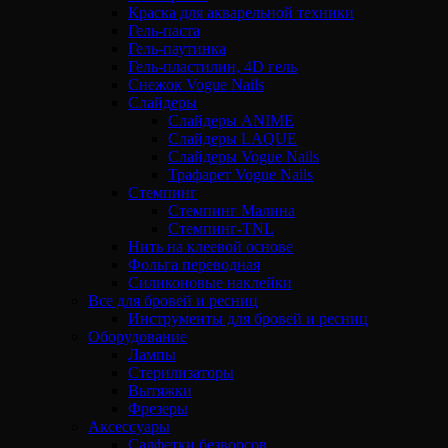
Краска для акварельной техники
Гель-паста
Гель-паутинка
Гель-пластилин, 4D гель
Снежок Vogue Nails
Слайдеры
Слайдеры ANIME
Слайдеры LAQUE
Слайдеры Vogue Nails
Трафарет Vogue Nails
Стемпинг
Стемпинг Малина
Стемпинг-TNL
Нить на клеевой основе
Фольга переводная
Силиконовые наклейки
Все для бровей и ресниц
Инструменты для бровей и ресниц
Оборудование
Лампы
Стерилизаторы
Вытяжки
Фрезеры
Аксессуары
Салфетки безворсов