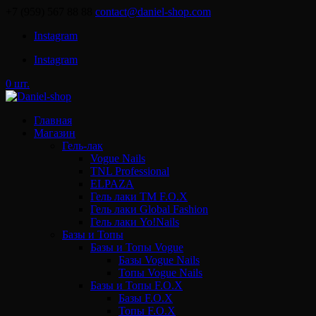
+7 (959) 567 88 88
contact@daniel-shop.com
Instagram
Instagram
0 шт.
Главная
Магазин
Гель-лак
Vogue Nails
TNL Professional
ELPAZA
Гель лаки ТМ F.O.X
Гель лаки Global Fashion
Гель лаки Yo!Nails
Базы и Топы
Базы и Топы Vogue
Базы Vogue Nails
Топы Vogue Nails
Базы и Топы F.O.X
Базы F.O.X
Топы F.O.X