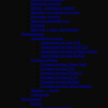
Перчатки и маски
Щетки, дозаторы и прочее
Зажимы для снятия гель-лака
Подушки для рук
Магниты кошачий глаз
Палитра
Фартуки, сумки, косметички
Наращивание
Акриловая система
Акриловая система TNL
Акриловая система ELPAZA
Акриловая система Global Fashion
Акриловая система RuNail
Гелевая система
Гелевая система Vogue Nails
Гелевая система TNL
Гелевая система ELPAZA
Гелевая система F.O.X
Гелевая система RuNail
Гелевая система Global Fashion
Формы — типсы
Типсорезы
Инструмент
Кисти
Кисти для дизайна