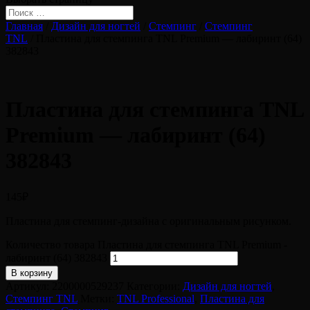
Главная
/
Дизайн для ногтей
/
Стемпинг
/
Стемпинг
TNL
/ Пластина для стемпинга TNL Premium — лабиринт (64)
382843
Пластина для стемпинга TNL
Premium — лабиринт (64)
382843
145
₽
Пластина для стемпинг-дизайна с оригинальным рисунком.
Количество товара Пластина для стемпинга TNL Premium -
лабиринт (64) 382843
В корзину
Артикул:
2200000529237
Категории:
Дизайн для ногтей
,
Стемпинг TNL
Метки:
TNL Professional
,
Пластина для