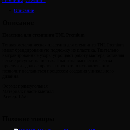
стемпинга
,
Стемпинг
Описание
Описание
Пластина для стемпинга TNL Premium
Тонкая металлическая пластина для стемпинга TNL Premium
имеет брендированную подложку из пластика. Тщательно
выгравированные узоры упрощают работу мастера, оставляя
четкие рисунки на ногтях. Пластина высшего качества
прослужит долгое время, а простота в использовании
позволит насладиться процессом создания уникального
дизайна.
Форма: прямоугольная
Материал: пластикметалл
Размер: 12х6
Похожие товары