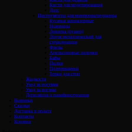
Кисти для моделирования
Дотс
Инструменты для маникюра/педикюра
Кусачки маникюрные
Ножницы
Лопатка (пушер)
Лоток металлический для
стерилизации
Фрезы
Апельсиновые палочки
Бафы
Пилки
Полировщики
Терки для стоп
Жидкости
Уход за ногтями
Уход за ногами
Депиляция и парафинотерапия
Новинки
Скидки
Доставка и оплата
Контакты
Корзина
Выбрать страницу