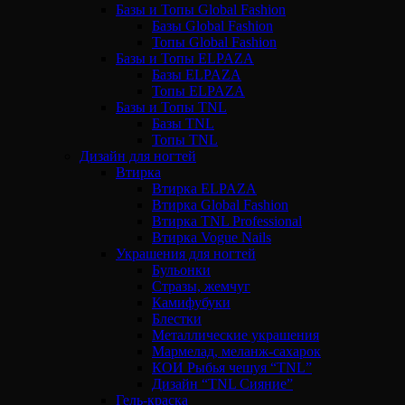
Базы и Топы Global Fashion
Базы Global Fashion
Топы Global Fashion
Базы и Топы ELPAZA
Базы ELPAZA
Топы ELPAZA
Базы и Топы TNL
Базы TNL
Топы TNL
Дизайн для ногтей
Втирка
Втирка ELPAZA
Втирка Global Fashion
Втирка TNL Professional
Втирка Vogue Nails
Украшения для ногтей
Бульонки
Стразы, жемчуг
Камифубуки
Блестки
Металлические украшения
Мармелад, меланж-сахарок
КОИ Рыбья чешуя “TNL”
Дизайн “TNL Сияние”
Гель-краска