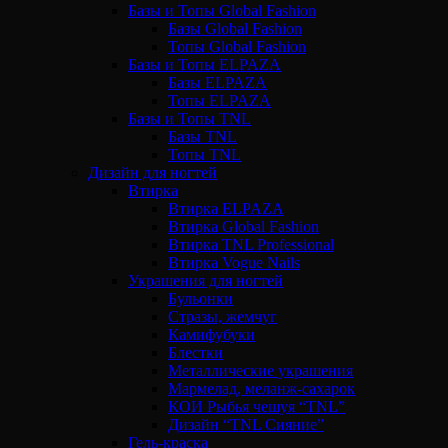
Базы и Топы Global Fashion
Базы Global Fashion
Топы Global Fashion
Базы и Топы ELPAZA
Базы ELPAZA
Топы ELPAZA
Базы и Топы TNL
Базы TNL
Топы TNL
Дизайн для ногтей
Втирка
Втирка ELPAZA
Втирка Global Fashion
Втирка TNL Professional
Втирка Vogue Nails
Украшения для ногтей
Бульонки
Стразы, жемчуг
Камифубуки
Блестки
Металлические украшения
Мармелад, меланж-сахарок
КОИ Рыбья чешуя “TNL”
Дизайн “TNL Сияние”
Гель-краска