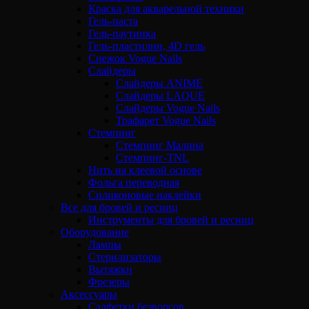
Краска для акварельной техники
Гель-паста
Гель-паутинка
Гель-пластилин, 4D гель
Снежок Vogue Nails
Слайдеры
Слайдеры ANIME
Слайдеры LAQUE
Слайдеры Vogue Nails
Трафарет Vogue Nails
Стемпинг
Стемпинг Малина
Стемпинг-TNL
Нить на клеевой основе
Фольга переводная
Силиконовые наклейки
Все для бровей и ресниц
Инструменты для бровей и ресниц
Оборудование
Лампы
Стерилизаторы
Вытяжки
Фрезеры
Аксессуары
Салфетки безворсов