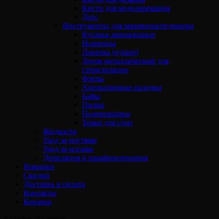
Кисти для моделирования
Дотс
Инструменты для маникюра/педикюра
Кусачки маникюрные
Ножницы
Лопатка (пушер)
Лоток металлический для
стерилизации
Фрезы
Апельсиновые палочки
Бафы
Пилки
Полировщики
Терки для стоп
Жидкости
Уход за ногтями
Уход за ногами
Депиляция и парафинотерапия
Новинки
Скидки
Доставка и оплата
Контакты
Корзина
Выбрать страницу