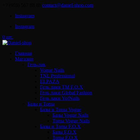
+7 (959) 567 88 88
contact@daniel-shop.com
Instagram
Instagram
0 шт.
Главная
Магазин
Гель-лак
Vogue Nails
TNL Professional
ELPAZA
Гель лаки ТМ F.O.X
Гель лаки Global Fashion
Гель лаки Yo!Nails
Базы и Топы
Базы и Топы Vogue
Базы Vogue Nails
Топы Vogue Nails
Базы и Топы F.O.X
Базы F.O.X
Топы F.O.X