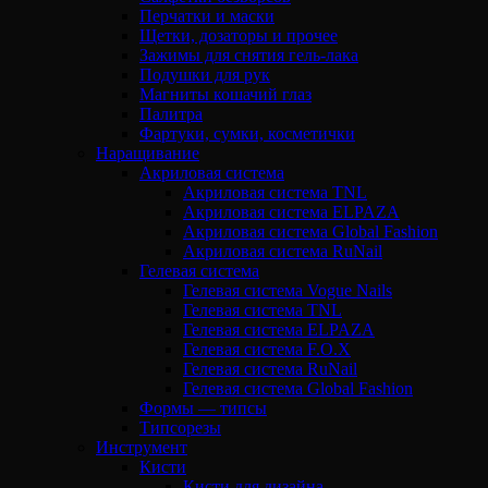
Перчатки и маски
Щетки, дозаторы и прочее
Зажимы для снятия гель-лака
Подушки для рук
Магниты кошачий глаз
Палитра
Фартуки, сумки, косметички
Наращивание
Акриловая система
Акриловая система TNL
Акриловая система ELPAZA
Акриловая система Global Fashion
Акриловая система RuNail
Гелевая система
Гелевая система Vogue Nails
Гелевая система TNL
Гелевая система ELPAZA
Гелевая система F.O.X
Гелевая система RuNail
Гелевая система Global Fashion
Формы — типсы
Типсорезы
Инструмент
Кисти
Кисти для дизайна