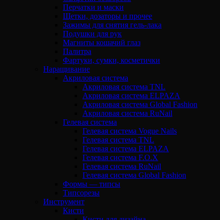
Перчатки и маски
Щетки, дозаторы и прочее
Зажимы для снятия гель-лака
Подушки для рук
Магниты кошачий глаз
Палитра
Фартуки, сумки, косметички
Наращивание
Акриловая система
Акриловая система TNL
Акриловая система ELPAZA
Акриловая система Global Fashion
Акриловая система RuNail
Гелевая система
Гелевая система Vogue Nails
Гелевая система TNL
Гелевая система ELPAZA
Гелевая система F.O.X
Гелевая система RuNail
Гелевая система Global Fashion
Формы — типсы
Типсорезы
Инструмент
Кисти
Кисти для дизайна