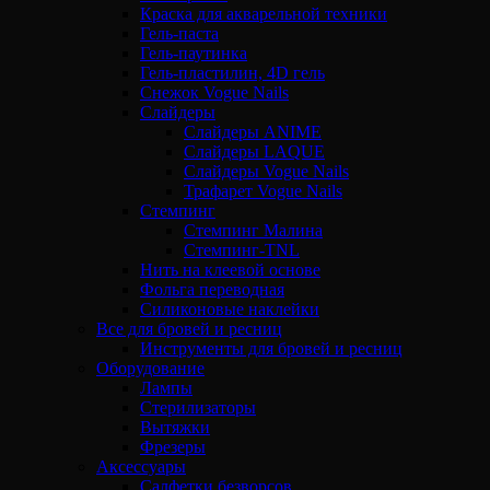
Краска для акварельной техники
Гель-паста
Гель-паутинка
Гель-пластилин, 4D гель
Снежок Vogue Nails
Слайдеры
Слайдеры ANIME
Слайдеры LAQUE
Слайдеры Vogue Nails
Трафарет Vogue Nails
Стемпинг
Стемпинг Малина
Стемпинг-TNL
Нить на клеевой основе
Фольга переводная
Силиконовые наклейки
Все для бровей и ресниц
Инструменты для бровей и ресниц
Оборудование
Лампы
Стерилизаторы
Вытяжки
Фрезеры
Аксессуары
Салфетки безворсов