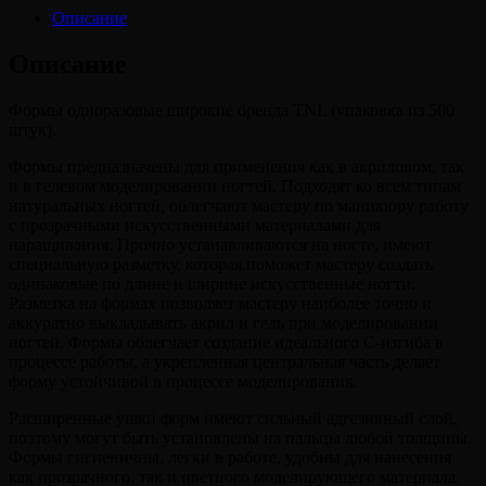
-
Описание
золото
(500
Описание
шт.)
Формы одноразовые широкие бренда TNL (упаковка из 500
штук).
Формы предназначены для применения как в акриловом, так
и в гелевом моделировании ногтей. Подходят ко всем типам
натуральных ногтей, облегчают мастеру по маникюру работу
с прозрачными искусственными материалами для
наращивания. Прочно устанавливаются на ногте, имеют
специальную разметку, которая поможет мастеру создать
одинаковые по длине и ширине искусственные ногти.
Разметка на формах позволяет мастеру наиболее точно и
аккуратно выкладывать акрил и гель при моделировании
ногтей. Формы облегчает создание идеального С-изгиба в
процессе работы, а укрепленная центральная часть делает
форму устойчивой в процессе моделирования.
Расширенные ушки форм имеют сильный адгезивный слой,
поэтому могут быть установлены на пальцы любой толщины.
Формы гигиеничны, легки в работе, удобны для нанесения
как прозрачного, так и цветного моделирующего материала.