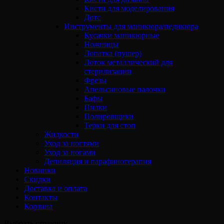
Кисти для моделирования
Дотс
Инструменты для маникюра/педикюра
Кусачки маникюрные
Ножницы
Лопатка (пушер)
Лоток металлический для
стерилизации
Фрезы
Апельсиновые палочки
Бафы
Пилки
Полировщики
Терки для стоп
Жидкости
Уход за ногтями
Уход за ногами
Депиляция и парафинотерапия
Новинки
Скидки
Доставка и оплата
Контакты
Корзина
Выбрать страницу