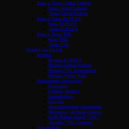
Базы и Топы Global Fashion
Базы Global Fashion
Топы Global Fashion
Базы и Топы ELPAZA
Базы ELPAZA
Топы ELPAZA
Базы и Топы TNL
Базы TNL
Топы TNL
Дизайн для ногтей
Втирка
Втирка ELPAZA
Втирка Global Fashion
Втирка TNL Professional
Втирка Vogue Nails
Украшения для ногтей
Бульонки
Стразы, жемчуг
Камифубуки
Блестки
Металлические украшения
Мармелад, меланж-сахарок
КОИ Рыбья чешуя “TNL”
Дизайн “TNL Сияние”
Гель-краска