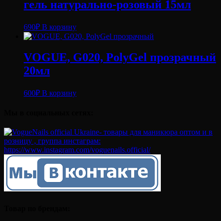
гель натурально-розовый 15мл
690
₽
В корзину
VOGUE, G020, PolyGel прозрачный
20мл
600
₽
В корзину
Мы в социальных сетях:
Товар по брендам: