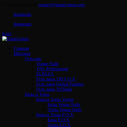
+7 (959) 567 88 88
contact@daniel-shop.com
Instagram
Instagram
0 шт.
Главная
Магазин
Гель-лак
Vogue Nails
TNL Professional
ELPAZA
Гель лаки ТМ F.O.X
Гель лаки Global Fashion
Гель лаки Yo!Nails
Базы и Топы
Базы и Топы Vogue
Базы Vogue Nails
Топы Vogue Nails
Базы и Топы F.O.X
Базы F.O.X
Топы F.O.X