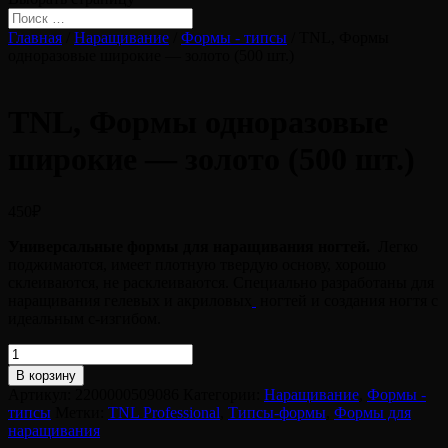
Главная
/
Наращивание
/
Формы - типсы
/ TNL, Формы
одноразовые широкие — золото (500 шт.)
TNL, Формы одноразовые
широкие — золото (500 шт.)
450
₽
Универсальные формы для наращивания ногтей.
Легко
поджимаются, имеет плотную твердую основу, хорошо
склеиваются, не расклеиваются. Cпециально разработаны для
наращивания гелевых и акриловых
ногтей и создания ногтя с
идеальным с-изгибом.
Количество
товара
В корзину
TNL,
Артикул:
2200000509086
Категории:
Наращивание
,
Формы -
Формы
типсы
Метки:
TNL Professional
,
Типсы-формы
,
Формы для
одноразовые
наращивания
широкие