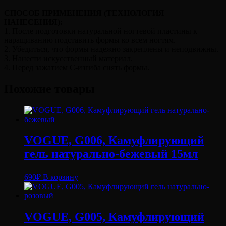
СПОСОБ ПРИМЕНЕНИЯ (ТЕХНОЛОГИЯ
НАНЕСЕНИЯ):
1. После подготовки натуральной ногтевой пластины к
наращиванию подставить формы ко всем ногтям.
2. Убедиться, что формы надежно закреплены и неподвижны.
3. Нанести искусственный материал.
4. Перед зажатием С-изгиба снять формы.
Похожие товары
VOGUE, G006, Камуфлирующий
гель натурально-бежевый 15мл
690
₽
В корзину
VOGUE, G005, Камуфлирующий