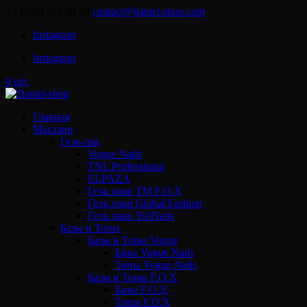
+7 (959) 567 88 88
contact@daniel-shop.com
Instagram
Instagram
0 шт.
Главная
Магазин
Гель-лак
Vogue Nails
TNL Professional
ELPAZA
Гель лаки ТМ F.O.X
Гель лаки Global Fashion
Гель лаки Yo!Nails
Базы и Топы
Базы и Топы Vogue
Базы Vogue Nails
Топы Vogue Nails
Базы и Топы F.O.X
Базы F.O.X
Топы F.O.X