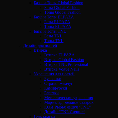
Базы и Топы Global Fashion
Базы Global Fashion
Топы Global Fashion
Базы и Топы ELPAZA
Базы ELPAZA
Топы ELPAZA
Базы и Топы TNL
Базы TNL
Топы TNL
Дизайн для ногтей
Втирка
Втирка ELPAZA
Втирка Global Fashion
Втирка TNL Professional
Втирка Vogue Nails
Украшения для ногтей
Бульонки
Стразы, жемчуг
Камифубуки
Блестки
Металлические украшения
Мармелад, меланж-сахарок
КОИ Рыбья чешуя “TNL”
Дизайн “TNL Сияние”
Гель-краска