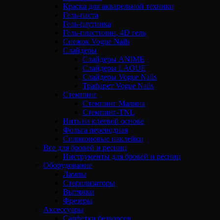
Краска для акварельной техники
Гель-паста
Гель-паутинка
Гель-пластилин, 4D гель
Снежок Vogue Nails
Слайдеры
Слайдеры ANIME
Слайдеры LAQUE
Слайдеры Vogue Nails
Трафарет Vogue Nails
Стемпинг
Стемпинг Малина
Стемпинг-TNL
Нить на клеевой основе
Фольга переводная
Силиконовые наклейки
Все для бровей и ресниц
Инструменты для бровей и ресниц
Оборудование
Лампы
Стерилизаторы
Вытяжки
Фрезеры
Аксессуары
Салфетки безворсов