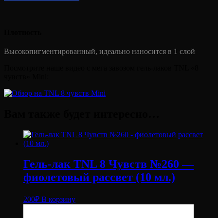
Плотность
Высокопигментированный, идеально наносится в 1 слой
Посмотрите наше видео с мега завозом гель-лаков TNL «8
чувств» Mini:
Вам также будет интересно…
Гель-лак TNL 8 Чувств №260 —
фиолетовый рассвет (10 мл.)
200
₽
В корзину