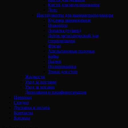
Кисти для моделирования
Дотс
Инструменты для маникюра/педикюра
Кусачки маникюрные
Ножницы
Лопатка (пушер)
Лоток металлический для
стерилизации
Фрезы
Апельсиновые палочки
Бафы
Пилки
Полировщики
Терки для стоп
Жидкости
Уход за ногтями
Уход за ногами
Депиляция и парафинотерапия
Новинки
Скидки
Доставка и оплата
Контакты
Корзина
Выбрать страницу