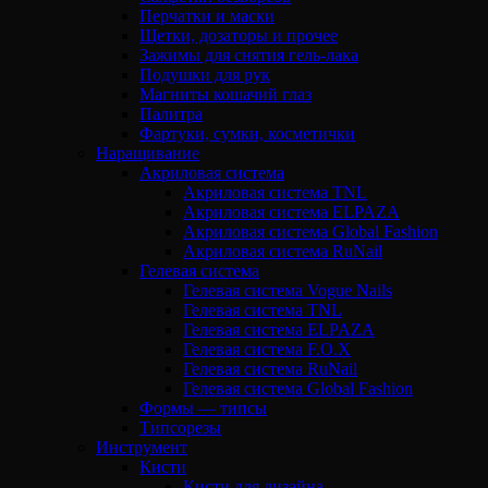
Перчатки и маски
Щетки, дозаторы и прочее
Зажимы для снятия гель-лака
Подушки для рук
Магниты кошачий глаз
Палитра
Фартуки, сумки, косметички
Наращивание
Акриловая система
Акриловая система TNL
Акриловая система ELPAZA
Акриловая система Global Fashion
Акриловая система RuNail
Гелевая система
Гелевая система Vogue Nails
Гелевая система TNL
Гелевая система ELPAZA
Гелевая система F.O.X
Гелевая система RuNail
Гелевая система Global Fashion
Формы — типсы
Типсорезы
Инструмент
Кисти
Кисти для дизайна