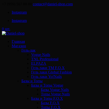
+7 (959) 567 88 88
contact@daniel-shop.com
Instagram
Instagram
0 шт.
Главная
Магазин
Гель-лак
Vogue Nails
TNL Professional
ELPAZA
Гель лаки ТМ F.O.X
Гель лаки Global Fashion
Гель лаки Yo!Nails
Базы и Топы
Базы и Топы Vogue
Базы Vogue Nails
Топы Vogue Nails
Базы и Топы F.O.X
Базы F.O.X
Топы F.O.X