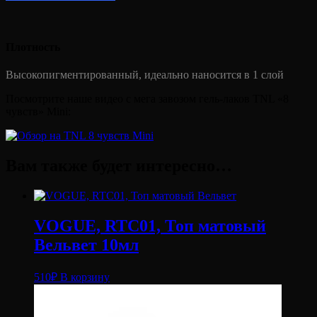
Плотность
Высокопигментированный, идеально наносится в 1 слой
Посмотрите наше видео с мега завозом гель-лаков TNL «8
чувств» Mini:
Вам также будет интересно…
VOGUE, RTC01, Топ матовый
Вельвет 10мл
510
₽
В корзину