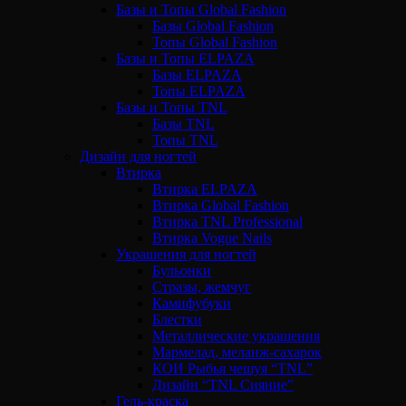
Базы и Топы Global Fashion
Базы Global Fashion
Топы Global Fashion
Базы и Топы ELPAZA
Базы ELPAZA
Топы ELPAZA
Базы и Топы TNL
Базы TNL
Топы TNL
Дизайн для ногтей
Втирка
Втирка ELPAZA
Втирка Global Fashion
Втирка TNL Professional
Втирка Vogue Nails
Украшения для ногтей
Бульонки
Стразы, жемчуг
Камифубуки
Блестки
Металлические украшения
Мармелад, меланж-сахарок
КОИ Рыбья чешуя “TNL”
Дизайн “TNL Сияние”
Гель-краска