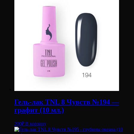
Гель-лак TNL 8 Чувств №194 —
графит (10 мл.)
200
₽
В корзину