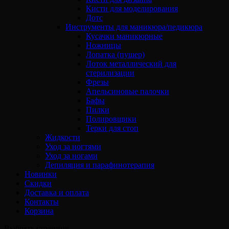
Кисти для моделирования
Дотс
Инструменты для маникюра/педикюра
Кусачки маникюрные
Ножницы
Лопатка (пушер)
Лоток металлический для
стерилизации
Фрезы
Апельсиновые палочки
Бафы
Пилки
Полировщики
Терки для стоп
Жидкости
Уход за ногтями
Уход за ногами
Депиляция и парафинотерапия
Новинки
Скидки
Доставка и оплата
Контакты
Корзина
Выбрать страницу