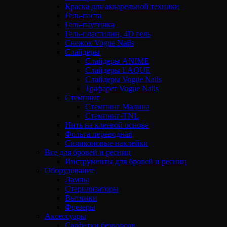
Краска для акварельной техники
Гель-паста
Гель-паутинка
Гель-пластилин, 4D гель
Снежок Vogue Nails
Слайдеры
Слайдеры ANIME
Слайдеры LAQUE
Слайдеры Vogue Nails
Трафарет Vogue Nails
Стемпинг
Стемпинг Малина
Стемпинг-TNL
Нить на клеевой основе
Фольга переводная
Силиконовые наклейки
Все для бровей и ресниц
Инструменты для бровей и ресниц
Оборудование
Лампы
Стерилизаторы
Вытяжки
Фрезеры
Аксессуары
Салфетки безворсов