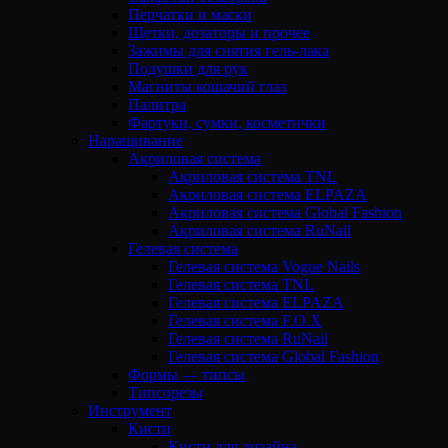
Перчатки и маски
Щетки, дозаторы и прочее
Зажимы для снятия гель-лака
Подушки для рук
Магниты кошачий глаз
Палитра
Фартуки, сумки, косметички
Наращивание
Акриловая система
Акриловая система TNL
Акриловая система ELPAZA
Акриловая система Global Fashion
Акриловая система RuNail
Гелевая система
Гелевая система Vogue Nails
Гелевая система TNL
Гелевая система ELPAZA
Гелевая система F.O.X
Гелевая система RuNail
Гелевая система Global Fashion
Формы — типсы
Типсорезы
Инструмент
Кисти
Кисти для дизайна