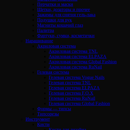
Перчатки и маски
Щетки, дозаторы и прочее
Зажимы для снятия гель-лака
Подушки для рук
Магниты кошачий глаз
Палитра
Фартуки, сумки, косметички
Наращивание
Акриловая система
Акриловая система TNL
Акриловая система ELPAZA
Акриловая система Global Fashion
Акриловая система RuNail
Гелевая система
Гелевая система Vogue Nails
Гелевая система TNL
Гелевая система ELPAZA
Гелевая система F.O.X
Гелевая система RuNail
Гелевая система Global Fashion
Формы — типсы
Типсорезы
Инструмент
Кисти
Кисти для дизайна