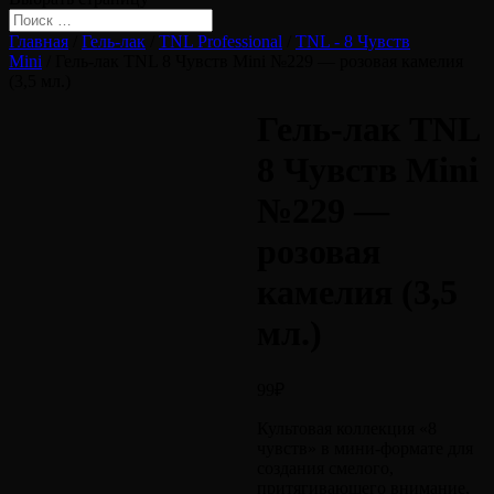
Главная
/
Гель-лак
/
TNL Professional
/
TNL - 8 Чувств
Mini
/ Гель-лак TNL 8 Чувств Mini №229 — розовая камелия
(3,5 мл.)
Гель-лак TNL
8 Чувств Mini
№229 —
розовая
камелия (3,5
мл.)
99
₽
Культовая коллекция «8
чувств» в мини-формате для
создания смелого,
притягивающего внимание,