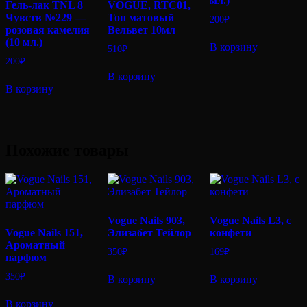
мл.)
Гель-лак TNL 8
VOGUE, RTC01,
Чувств №229 —
Топ матовый
200
₽
розовая камелия
Вельвет 10мл
(10 мл.)
В корзину
510
₽
200
₽
В корзину
В корзину
Похожие товары
Vogue Nails 903,
Vogue Nails L3, с
Vogue Nails 151,
Элизабет Тейлор
конфети
Ароматный
350
₽
169
₽
парфюм
350
₽
В корзину
В корзину
В корзину