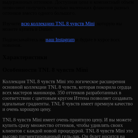
выдержанных оттенков. Доступная цена и компактный объем
позволяют получить несколько маленьких флаконов разных
оттенков вместо одного большого.
Изучите
всю коллекцию TNL 8 чувств Mini
, которую вы
можете купить в Daniel.
Подписывайтесь на
наш Instagram
и будьте в курсе всех
новинок.
Характеристики
Особенности TNL 8 чувств Mini
Коллекция TNL 8 чувств Mini это логическое расширения
основной коллекции TNL 8 чувств, которая покорила сердца
всех мастеров маникюра. 350 оттенков разработанных в
соответствии с цветовым кругом Иттена позволяет создавать
идеальные градиенты. TNL 8 чувств имеет премиум качество
и очень хорошую цену.
TNL 8 чувств Mini имеет очень приятную цену. И вы можете
купить сразу множество оттенков, чтобы удивлять своих
клиентов с каждой новой процедурой. TNL 8 чувств Mini это
высоко пигментированный гель-лак. Он будет носится на