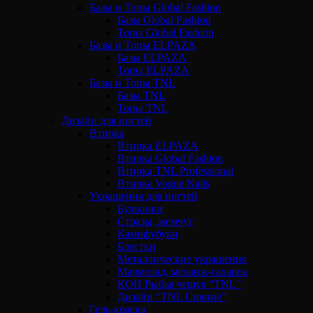
Базы и Топы Global Fashion
Базы Global Fashion
Топы Global Fashion
Базы и Топы ELPAZA
Базы ELPAZA
Топы ELPAZA
Базы и Топы TNL
Базы TNL
Топы TNL
Дизайн для ногтей
Втирка
Втирка ELPAZA
Втирка Global Fashion
Втирка TNL Professional
Втирка Vogue Nails
Украшения для ногтей
Бульонки
Стразы, жемчуг
Камифубуки
Блестки
Металлические украшения
Мармелад, меланж-сахарок
КОИ Рыбья чешуя “TNL”
Дизайн “TNL Сияние”
Гель-краска