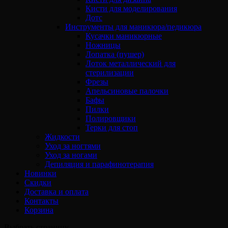
Кисти для моделирования
Дотс
Инструменты для маникюра/педикюра
Кусачки маникюрные
Ножницы
Лопатка (пушер)
Лоток металлический для
стерилизации
Фрезы
Апельсиновые палочки
Бафы
Пилки
Полировщики
Терки для стоп
Жидкости
Уход за ногтями
Уход за ногами
Депиляция и парафинотерапия
Новинки
Скидки
Доставка и оплата
Контакты
Корзина
Выбрать страницу