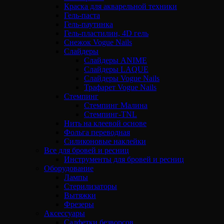
Краска для акварельной техники
Гель-паста
Гель-паутинка
Гель-пластилин, 4D гель
Снежок Vogue Nails
Слайдеры
Слайдеры ANIME
Слайдеры LAQUE
Слайдеры Vogue Nails
Трафарет Vogue Nails
Стемпинг
Стемпинг Малина
Стемпинг-TNL
Нить на клеевой основе
Фольга переводная
Силиконовые наклейки
Все для бровей и ресниц
Инструменты для бровей и ресниц
Оборудование
Лампы
Стерилизаторы
Вытяжки
Фрезеры
Аксессуары
Салфетки безворсов