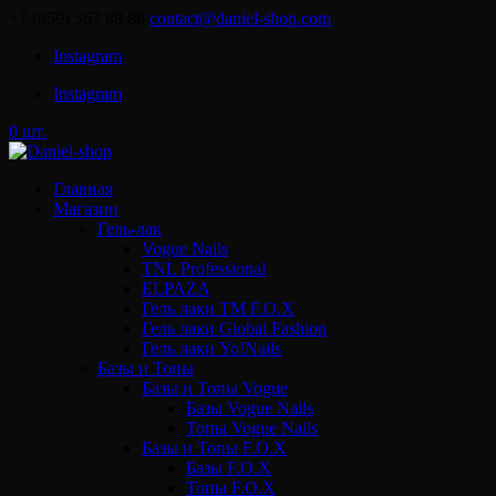
+7 (959) 567 88 88
contact@daniel-shop.com
Instagram
Instagram
0 шт.
Главная
Магазин
Гель-лак
Vogue Nails
TNL Professional
ELPAZA
Гель лаки ТМ F.O.X
Гель лаки Global Fashion
Гель лаки Yo!Nails
Базы и Топы
Базы и Топы Vogue
Базы Vogue Nails
Топы Vogue Nails
Базы и Топы F.O.X
Базы F.O.X
Топы F.O.X