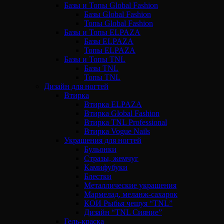
Базы и Топы Global Fashion
Базы Global Fashion
Топы Global Fashion
Базы и Топы ELPAZA
Базы ELPAZA
Топы ELPAZA
Базы и Топы TNL
Базы TNL
Топы TNL
Дизайн для ногтей
Втирка
Втирка ELPAZA
Втирка Global Fashion
Втирка TNL Professional
Втирка Vogue Nails
Украшения для ногтей
Бульонки
Стразы, жемчуг
Камифубуки
Блестки
Металлические украшения
Мармелад, меланж-сахарок
КОИ Рыбья чешуя “TNL”
Дизайн “TNL Сияние”
Гель-краска