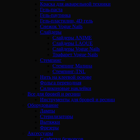
Краска для акварельной техники
Гель-паста
Гель-паутинка
Гель-пластилин, 4D гель
Снежок Vogue Nails
Слайдеры
Слайдеры ANIME
Слайдеры LAQUE
Слайдеры Vogue Nails
Трафарет Vogue Nails
Стемпинг
Стемпинг Малина
Стемпинг-TNL
Нить на клеевой основе
Фольга переводная
Силиконовые наклейки
Все для бровей и ресниц
Инструменты для бровей и ресниц
Оборудование
Лампы
Стерилизаторы
Вытяжки
Фрезеры
Аксессуары
Салфетки безворсов