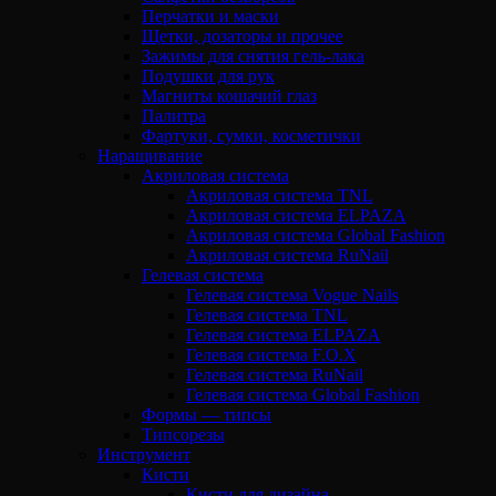
Перчатки и маски
Щетки, дозаторы и прочее
Зажимы для снятия гель-лака
Подушки для рук
Магниты кошачий глаз
Палитра
Фартуки, сумки, косметички
Наращивание
Акриловая система
Акриловая система TNL
Акриловая система ELPAZA
Акриловая система Global Fashion
Акриловая система RuNail
Гелевая система
Гелевая система Vogue Nails
Гелевая система TNL
Гелевая система ELPAZA
Гелевая система F.O.X
Гелевая система RuNail
Гелевая система Global Fashion
Формы — типсы
Типсорезы
Инструмент
Кисти
Кисти для дизайна