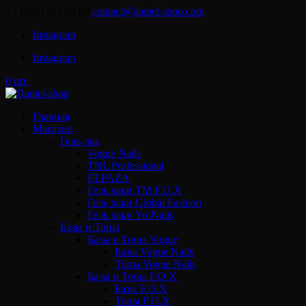
+7 (959) 567 88 88
contact@daniel-shop.com
Instagram
Instagram
0 шт.
Главная
Магазин
Гель-лак
Vogue Nails
TNL Professional
ELPAZA
Гель лаки ТМ F.O.X
Гель лаки Global Fashion
Гель лаки Yo!Nails
Базы и Топы
Базы и Топы Vogue
Базы Vogue Nails
Топы Vogue Nails
Базы и Топы F.O.X
Базы F.O.X
Топы F.O.X