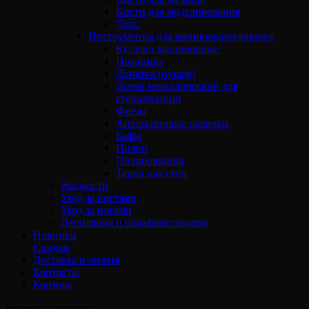
Кисти для моделирования
Дотс
Инструменты для маникюра/педикюра
Кусачки маникюрные
Ножницы
Лопатка (пушер)
Лоток металлический для
стерилизации
Фрезы
Апельсиновые палочки
Бафы
Пилки
Полировщики
Терки для стоп
Жидкости
Уход за ногтями
Уход за ногами
Депиляция и парафинотерапия
Новинки
Скидки
Доставка и оплата
Контакты
Корзина
Выбрать страницу