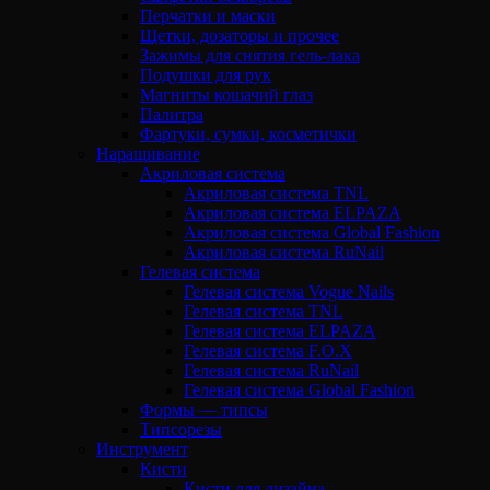
Перчатки и маски
Щетки, дозаторы и прочее
Зажимы для снятия гель-лака
Подушки для рук
Магниты кошачий глаз
Палитра
Фартуки, сумки, косметички
Наращивание
Акриловая система
Акриловая система TNL
Акриловая система ELPAZA
Акриловая система Global Fashion
Акриловая система RuNail
Гелевая система
Гелевая система Vogue Nails
Гелевая система TNL
Гелевая система ELPAZA
Гелевая система F.O.X
Гелевая система RuNail
Гелевая система Global Fashion
Формы — типсы
Типсорезы
Инструмент
Кисти
Кисти для дизайна