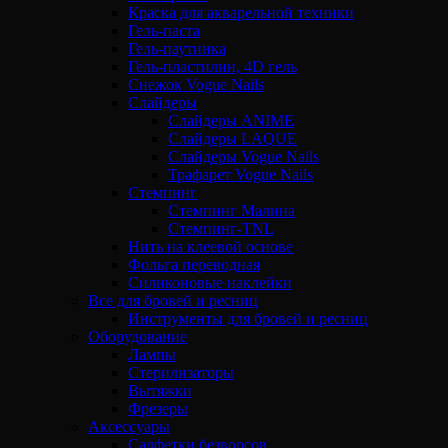
Краска для акварельной техники
Гель-паста
Гель-паутинка
Гель-пластилин, 4D гель
Снежок Vogue Nails
Слайдеры
Слайдеры ANIME
Слайдеры LAQUE
Слайдеры Vogue Nails
Трафарет Vogue Nails
Стемпинг
Стемпинг Малина
Стемпинг-TNL
Нить на клеевой основе
Фольга переводная
Силиконовые наклейки
Все для бровей и ресниц
Инструменты для бровей и ресниц
Оборудование
Лампы
Стерилизаторы
Вытяжки
Фрезеры
Аксессуары
Салфетки безворсов