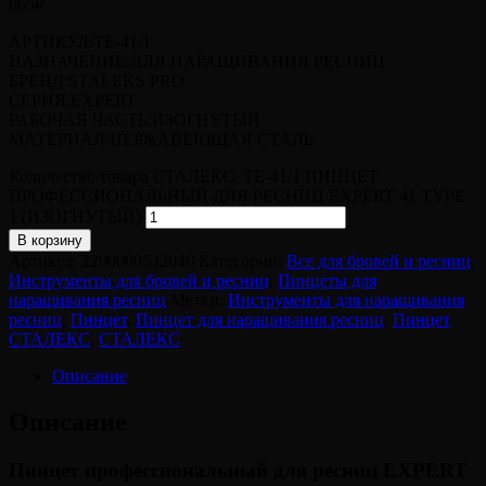
665
₽
АРТИКУЛ:TE-41/1
НАЗНАЧЕНИЕ:ДЛЯ НАРАЩИВАНИЯ РЕСНИЦ
БРЕНД:STALEKS PRO
СЕРИЯ:EXPERT
РАБОЧАЯ ЧАСТЬ:ИЗОГНУТЫЙ
МАТЕРИАЛ:НЕРЖАВЕЮЩАЯ СТАЛЬ
Количество товара СТАЛЕКС, TE-41/1 ПИНЦЕТ
ПРОФЕССИОНАЛЬНЫЙ ДЛЯ РЕСНИЦ EXPERT 41 TYPE
1 (ИЗОГНУТЫЙ)
В корзину
Артикул:
2200000532046
Категории:
Все для бровей и ресниц
,
Инструменты для бровей и ресниц
,
Пинцеты для
наращивания ресниц
Метки:
Инструменты для наращивания
ресниц
,
Пинцет
,
Пинцет для наращивания ресниц
,
Пинцет
СТАЛЕКС
,
СТАЛЕКС
Описание
Описание
Пинцет профессиональный для ресниц EXPERT