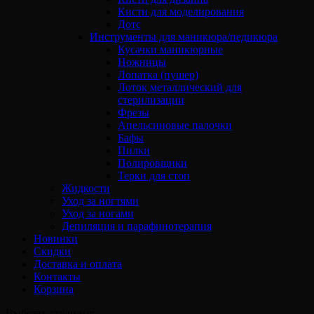
Кисти для моделирования
Дотс
Инструменты для маникюра/педикюра
Кусачки маникюрные
Ножницы
Лопатка (пушер)
Лоток металлический для
стерилизации
Фрезы
Апельсиновые палочки
Бафы
Пилки
Полировщики
Терки для стоп
Жидкости
Уход за ногтями
Уход за ногами
Депиляция и парафинотерапия
Новинки
Скидки
Доставка и оплата
Контакты
Корзина
Выбрать страницу