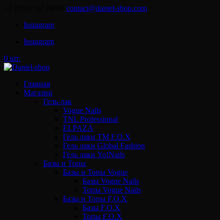
+7 (959) 567 88 88
contact@daniel-shop.com
Instagram
Instagram
0 шт.
Главная
Магазин
Гель-лак
Vogue Nails
TNL Professional
ELPAZA
Гель лаки ТМ F.O.X
Гель лаки Global Fashion
Гель лаки Yo!Nails
Базы и Топы
Базы и Топы Vogue
Базы Vogue Nails
Топы Vogue Nails
Базы и Топы F.O.X
Базы F.O.X
Топы F.O.X