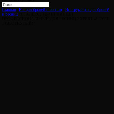
Главная
/
Все для бровей и ресниц
/
Инструменты для бровей
и ресниц
/ СТАЛЕКС, TE-41/1 ПИНЦЕТ
ПРОФЕССИОНАЛЬНЫЙ ДЛЯ РЕСНИЦ EXPERT 41 TYPE
1 (ИЗОГНУТЫЙ)