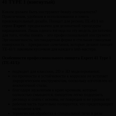
41 TYPE 1 (изогнутый)
Каким должен быть инструмент beauty-специалиста?
Практичным, удобным в использовании и иметь
привлекательный дизайн. Пинцет для ресниц ТЕ-41/1 из
серии
Expert
предназначен для деликатной процедуры
наращивания. Лишь одного взгляда на эту модель достаточно
для того, чтобы понять – это профессиональный инструмент.
Эргономичность, нестандартная форма и стильная глянцевая
поверхность – прекрасные сочетания, которые делают пинцет
ТЕ-41/1 лакомым кусочком для каждого lash-мастера.
Особенности профессионального пинцета Expert 41 Type 1
(ТЕ-41/1):
подходит для классики, 2D и 3D моделирования;
по прочности и устойчивости к коррозии не уступает
хирургическим инструментам, поскольку изготовлен из
аналогичной стали;
благодаря зауженным к краю кромкам, которые
полностью смыкаются, пинцетом легко подцепить
ресницу и снять с основы, не повредив и не уронив ее;
рабочая часть тщательно полируется, что предотвращает
налипание клея;
термическая обработка в специальной печи в разы