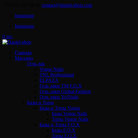
+7 (959) 567 88 88
contact@daniel-shop.com
Instagram
Instagram
0 шт.
Главная
Магазин
Гель-лак
Vogue Nails
TNL Professional
ELPAZA
Гель лаки ТМ F.O.X
Гель лаки Global Fashion
Гель лаки Yo!Nails
Базы и Топы
Базы и Топы Vogue
Базы Vogue Nails
Топы Vogue Nails
Базы и Топы F.O.X
Базы F.O.X
Топы F.O.X