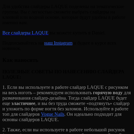
Для удобства слайдеры LAQUE поделены на тематические
группы. Вы с легкостью сможете выбрать слайдеры на
клеевой или водной основе, которые будут удобны в работе
именно вам.
Все слайдеры LAQUE
вы можете купить в Daniel.
Подписывайтесь на
наш Instagram
и будьте в курсе всех
новинок.
Как наносить
ПОЛЕЗНЫЕ СОВЕТЫ ПО НАНЕСЕНИЮ СЛАЙДЕРА
LAQUE:
1. Если вы используете в работе слайдер LAQUE с рисунком
на весь ноготь – рекомендуем использовать
горячую воду
для
размачивания слайдер-дизайна. Тогда слайдер LAQUE будет
еще
эластичнее
, и вы без труда сможете «подтянуть» слайдер
и уложить по форме ногтя без заломов. Используйте в работе
топ для слайдеров
Vogue Nails
. Он идеально подходит для
основы слайдеров LAQUE.
2. Также, если вы используете в работе небольшой рисунок