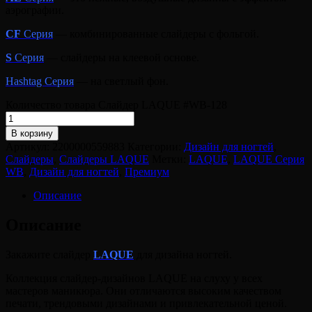
аэрографии.
CF
Серия
— комбинированные слайдеры с фольгой.
S
Серия
— слайдеры на клеевой основе.
Hashtag Серия
— на светлый фон.
Количество товара Слайдер LAQUE #WB-128
В корзину
Артикул:
2200000559883
Категории:
Дизайн для ногтей
,
Слайдеры
,
Слайдеры LAQUE
Метки:
LAQUE
,
LAQUE Серия
WB
,
Дизайн для ногтей
,
Премиум
Описание
Описание
Закажите слайдер
LAQUE
для дизайна ногтей.
Коллекция слайдер-дизайнов LAQUE на слуху у всех
мастеров маникюра. Они отличаются высоким качеством
печати, трендовыми дизайнами и привлекательной ценой.