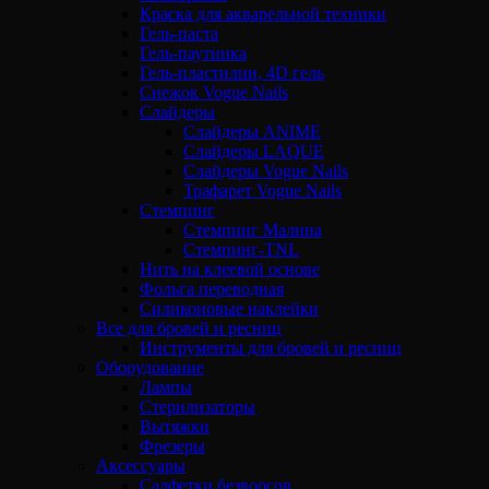
Краска для акварельной техники
Гель-паста
Гель-паутинка
Гель-пластилин, 4D гель
Снежок Vogue Nails
Слайдеры
Слайдеры ANIME
Слайдеры LAQUE
Слайдеры Vogue Nails
Трафарет Vogue Nails
Стемпинг
Стемпинг Малина
Стемпинг-TNL
Нить на клеевой основе
Фольга переводная
Силиконовые наклейки
Все для бровей и ресниц
Инструменты для бровей и ресниц
Оборудование
Лампы
Стерилизаторы
Вытяжки
Фрезеры
Аксессуары
Салфетки безворсов