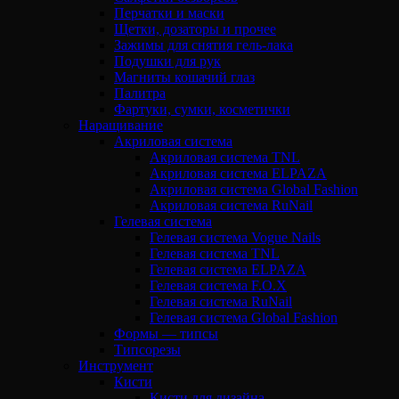
Перчатки и маски
Щетки, дозаторы и прочее
Зажимы для снятия гель-лака
Подушки для рук
Магниты кошачий глаз
Палитра
Фартуки, сумки, косметички
Наращивание
Акриловая система
Акриловая система TNL
Акриловая система ELPAZA
Акриловая система Global Fashion
Акриловая система RuNail
Гелевая система
Гелевая система Vogue Nails
Гелевая система TNL
Гелевая система ELPAZA
Гелевая система F.O.X
Гелевая система RuNail
Гелевая система Global Fashion
Формы — типсы
Типсорезы
Инструмент
Кисти
Кисти для дизайна