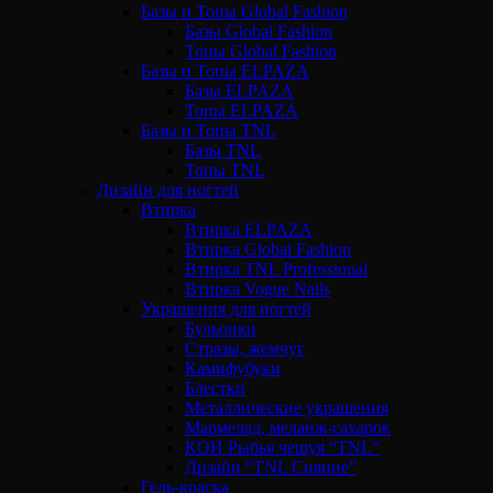
Базы и Топы Global Fashion
Базы Global Fashion
Топы Global Fashion
Базы и Топы ELPAZA
Базы ELPAZA
Топы ELPAZA
Базы и Топы TNL
Базы TNL
Топы TNL
Дизайн для ногтей
Втирка
Втирка ELPAZA
Втирка Global Fashion
Втирка TNL Professional
Втирка Vogue Nails
Украшения для ногтей
Бульонки
Стразы, жемчуг
Камифубуки
Блестки
Металлические украшения
Мармелад, меланж-сахарок
КОИ Рыбья чешуя “TNL”
Дизайн “TNL Сияние”
Гель-краска