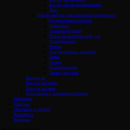
Кисти для моделирования
Дотс
Инструменты для маникюра/педикюра
Кусачки маникюрные
Ножницы
Лопатка (пушер)
Лоток металлический для
стерилизации
Фрезы
Апельсиновые палочки
Бафы
Пилки
Полировщики
Терки для стоп
Жидкости
Уход за ногтями
Уход за ногами
Депиляция и парафинотерапия
Новинки
Скидки
Доставка и оплата
Контакты
Корзина
Выбрать страницу