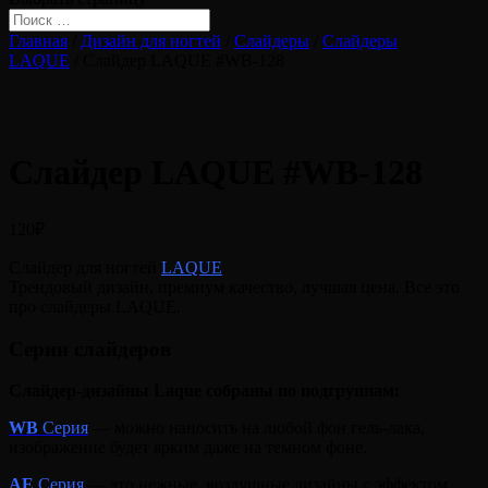
Главная
/
Дизайн для ногтей
/
Слайдеры
/
Слайдеры
LAQUE
/ Слайдер LAQUE #WB-128
Слайдер LAQUE #WB-128
120
₽
Слайдер для ногтей
LAQUE
.
Трендовый дизайн, премиум качество, лучшая цена. Все это
про слайдеры LAQUE.
Серии слайдеров
Слайдер-дизайны Laque собраны по подгруппам:
WB
Серия
— можно наносить на любой фон гель-лака,
изображение будет ярким даже на темном фоне.
A
E
Серия
— это нежные, воздушные дизайны с эффектом