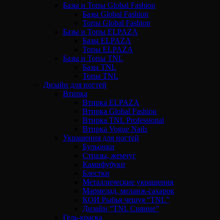
Базы и Топы Global Fashion
Базы Global Fashion
Топы Global Fashion
Базы и Топы ELPAZA
Базы ELPAZA
Топы ELPAZA
Базы и Топы TNL
Базы TNL
Топы TNL
Дизайн для ногтей
Втирка
Втирка ELPAZA
Втирка Global Fashion
Втирка TNL Professional
Втирка Vogue Nails
Украшения для ногтей
Бульонки
Стразы, жемчуг
Камифубуки
Блестки
Металлические украшения
Мармелад, меланж-сахарок
КОИ Рыбья чешуя “TNL”
Дизайн “TNL Сияние”
Гель-краска