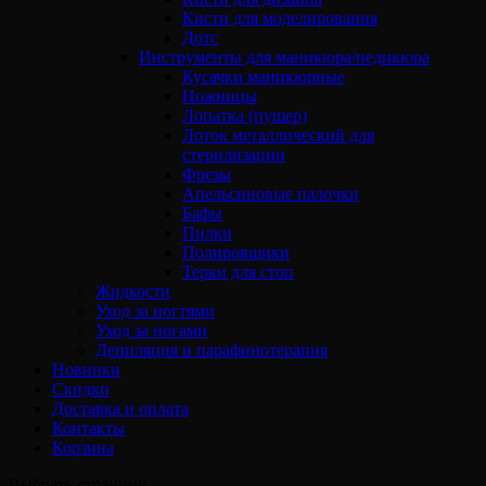
Кисти для моделирования
Дотс
Инструменты для маникюра/педикюра
Кусачки маникюрные
Ножницы
Лопатка (пушер)
Лоток металлический для
стерилизации
Фрезы
Апельсиновые палочки
Бафы
Пилки
Полировщики
Терки для стоп
Жидкости
Уход за ногтями
Уход за ногами
Депиляция и парафинотерапия
Новинки
Скидки
Доставка и оплата
Контакты
Корзина
Выбрать страницу