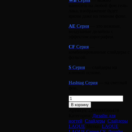
WB
Серия
— можно
наносить на любой фон гель-
лака, изображение будет
ярким даже на темном фоне.
A
E
Серия
— это нежные,
воздушные дизайны с
эффектом аэрографии.
CF
Серия
—
комбинированные слайдеры с
фольгой.
S
Серия
— слайдеры на
клеевой основе.
Hashtag Серия
— на светлый
фон.
Количество
товара
В корзину
Слайдер
Артикул:
2200000566478
LAQUE
Категории:
Дизайн для
#CF-
ногтей
,
Слайдеры
,
Слайдеры
33
LAQUE
Метки:
LAQUE
,
LAQUE Серия CF
,
Дизайн