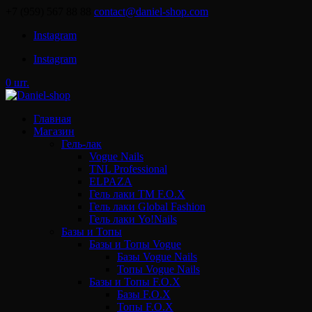
+7 (959) 567 88 88
contact@daniel-shop.com
Instagram
Instagram
0 шт.
Главная
Магазин
Гель-лак
Vogue Nails
TNL Professional
ELPAZA
Гель лаки ТМ F.O.X
Гель лаки Global Fashion
Гель лаки Yo!Nails
Базы и Топы
Базы и Топы Vogue
Базы Vogue Nails
Топы Vogue Nails
Базы и Топы F.O.X
Базы F.O.X
Топы F.O.X