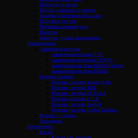
Перчатки и маски
Щетки, дозаторы и прочее
Зажимы для снятия гель-лака
Подушки для рук
Магниты кошачий глаз
Палитра
Фартуки, сумки, косметички
Наращивание
Акриловая система
Акриловая система TNL
Акриловая система ELPAZA
Акриловая система Global Fashion
Акриловая система RuNail
Гелевая система
Гелевая система Vogue Nails
Гелевая система TNL
Гелевая система ELPAZA
Гелевая система F.O.X
Гелевая система RuNail
Гелевая система Global Fashion
Формы — типсы
Типсорезы
Инструмент
Кисти
Кисти для дизайна