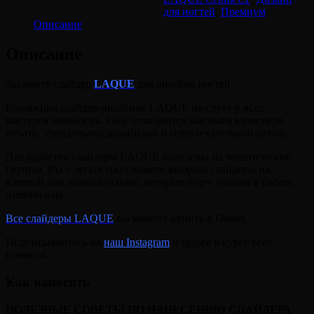
для ногтей
,
Премиум
Описание
Описание
Закажите слайдер
LAQUE
для дизайна ногтей.
Коллекция слайдер-дизайнов LAQUE на слуху у всех
мастеров маникюра. Они отличаются высоким качеством
печати, трендовыми дизайнами и привлекательной ценой.
Для удобства слайдеры LAQUE поделены на тематические
группы. Вы с легкостью сможете выбрать слайдеры на
клеевой или водной основе, которые будут удобны в работе
именно вам.
Все слайдеры LAQUE
вы можете купить в Daniel.
Подписывайтесь на
наш Instagram
и будьте в курсе всех
новинок.
Как наносить
ПОЛЕЗНЫЕ СОВЕТЫ ПО НАНЕСЕНИЮ СЛАЙДЕРА