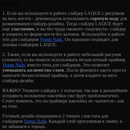
LAQUE:
1. Если вы используете в работе слайдер LAQUE с рисунком
на весь ноготь – рекомендуем использовать
горячую воду
для
размачивания слайдер-дизайна. Тогда слайдер LAQUE будет
еще
эластичнее
, и вы без труда сможете «подтянуть» слайдер
и уложить по форме ногтя без заломов. Используйте в работе
топ для слайдеров
Vogue Nails
. Он идеально подходит для
основы слайдеров LAQUE.
2. Также, если вы используете в работе небольшой рисунок
(элемент), то вы можете использовать бескислотный праймер
Vogue Nails
, вместо топа для слайдеров. Это позволит
уменьшить количество слоев
. После фонового цвета просто
нанесите бескислотный праймер, а затем кладите на него
слайдер-дизайн.
ВАЖНО! Уложите слайдер с 1 попытки, так как в дальнейшем
исправить положение наклейки уже будет проблематично.
Стоит помнить, что на праймере наклейка не «катается», как
на топе.
Готовый дизайн покрываем в 2 тонких слоя топа для
слайдеров
Vogue Nails
. Каждый слой просушивая в лампе, и
не забываем о торцах.