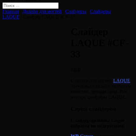
Главная
/
Дизайн для ногтей
/
Слайдеры
/
Слайдеры
LAQUE
/ Слайдер LAQUE #CF-33
Слайдер
LAQUE #CF-
33
140
₽
Слайдер для ногтей
LAQUE
.
Трендовый дизайн, премиум
качество, лучшая цена. Все
это про слайдеры LAQUE.
Серии слайдеров
Слайдер-дизайны Laque
собраны по подгруппам: