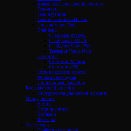
Краска для акварельной техники
Гель-паста
Гель-паутинка
Гель-пластилин, 4D гель
Снежок Vogue Nails
Слайдеры
Слайдеры ANIME
Слайдеры LAQUE
Слайдеры Vogue Nails
Трафарет Vogue Nails
Стемпинг
Стемпинг Малина
Стемпинг-TNL
Нить на клеевой основе
Фольга переводная
Силиконовые наклейки
Все для бровей и ресниц
Инструменты для бровей и ресниц
Оборудование
Лампы
Стерилизаторы
Вытяжки
Фрезеры
Аксессуары
Салфетки безворсов