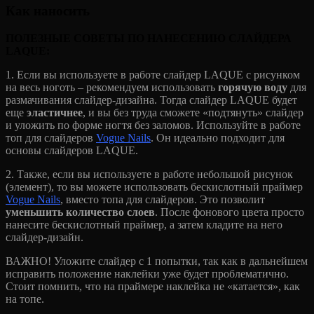
Как наносить
ПОЛЕЗНЫЕ СОВЕТЫ ПО НАНЕСЕНИЮ СЛАЙДЕРА
LAQUE:
1. Если вы используете в работе слайдер LAQUE с рисунком
на весь ноготь – рекомендуем использовать
горячую воду
для
размачивания слайдер-дизайна. Тогда слайдер LAQUE будет
еще
эластичнее
, и вы без труда сможете «подтянуть» слайдер
и уложить по форме ногтя без заломов. Используйте в работе
топ для слайдеров
Vogue Nails
. Он идеально подходит для
основы слайдеров LAQUE.
2. Также, если вы используете в работе небольшой рисунок
(элемент), то вы можете использовать бескислотный праймер
Vogue Nails
, вместо топа для слайдеров. Это позволит
уменьшить количество слоев
. После фонового цвета просто
нанесите бескислотный праймер, а затем кладите на него
слайдер-дизайн.
ВАЖНО! Уложите слайдер с 1 попытки, так как в дальнейшем
исправить положение наклейки уже будет проблематично.
Стоит помнить, что на праймере наклейка не «катается», как
на топе.