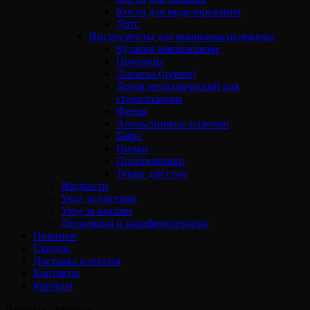
Кисти для моделирования
Дотс
Инструменты для маникюра/педикюра
Кусачки маникюрные
Ножницы
Лопатка (пушер)
Лоток металлический для
стерилизации
Фрезы
Апельсиновые палочки
Бафы
Пилки
Полировщики
Терки для стоп
Жидкости
Уход за ногтями
Уход за ногами
Депиляция и парафинотерапия
Новинки
Скидки
Доставка и оплата
Контакты
Корзина
Выбрать страницу