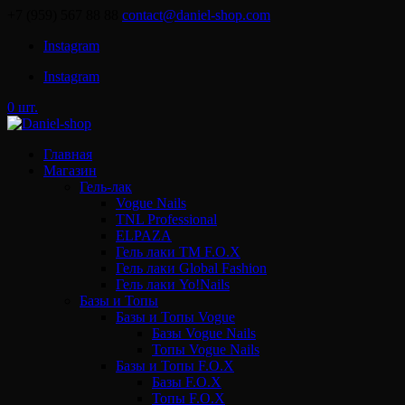
+7 (959) 567 88 88
contact@daniel-shop.com
Instagram
Instagram
0 шт.
Главная
Магазин
Гель-лак
Vogue Nails
TNL Professional
ELPAZA
Гель лаки ТМ F.O.X
Гель лаки Global Fashion
Гель лаки Yo!Nails
Базы и Топы
Базы и Топы Vogue
Базы Vogue Nails
Топы Vogue Nails
Базы и Топы F.O.X
Базы F.O.X
Топы F.O.X