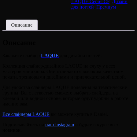
LAQUE Серия CF
,
Дизайн
для ногтей
,
Премиум
Описание
Описание
Закажите слайдер
LAQUE
для дизайна ногтей.
Коллекция слайдер-дизайнов LAQUE на слуху у всех
мастеров маникюра. Они отличаются высоким качеством
печати, трендовыми дизайнами и привлекательной ценой.
Для удобства слайдеры LAQUE поделены на тематические
группы. Вы с легкостью сможете выбрать слайдеры на
клеевой или водной основе, которые будут удобны в работе
именно вам.
Все слайдеры LAQUE
вы можете купить в Daniel.
Подписывайтесь на
наш Instagram
и будьте в курсе всех
новинок.