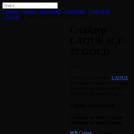
Главная
/
Дизайн для ногтей
/
Слайдеры
/
Слайдеры
LAQUE
/ Слайдер LAQUE #CF-27 GOLD
Слайдер
LAQUE #CF-
27 GOLD
140
₽
Слайдер для ногтей
LAQUE
.
Трендовый дизайн, премиум
качество, лучшая цена. Все
это про слайдеры LAQUE.
Серии слайдеров
Слайдер-дизайны Laque
собраны по подгруппам:
WB
Серия
— можно