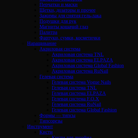
Перчатки и маски
Щетки, дозаторы и прочее
Зажимы для снятия гель-лака
Подушки для рук
Магниты кошачий глаз
Палитра
Фартуки, сумки, косметички
Наращивание
Акриловая система
Акриловая система TNL
Акриловая система ELPAZA
Акриловая система Global Fashion
Акриловая система RuNail
Гелевая система
Гелевая система Vogue Nails
Гелевая система TNL
Гелевая система ELPAZA
Гелевая система F.O.X
Гелевая система RuNail
Гелевая система Global Fashion
Формы — типсы
Типсорезы
Инструмент
Кисти
Кисти для дизайна