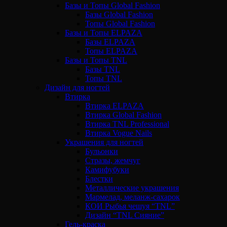
Базы и Топы Global Fashion
Базы Global Fashion
Топы Global Fashion
Базы и Топы ELPAZA
Базы ELPAZA
Топы ELPAZA
Базы и Топы TNL
Базы TNL
Топы TNL
Дизайн для ногтей
Втирка
Втирка ELPAZA
Втирка Global Fashion
Втирка TNL Professional
Втирка Vogue Nails
Украшения для ногтей
Бульонки
Стразы, жемчуг
Камифубуки
Блестки
Металлические украшения
Мармелад, меланж-сахарок
КОИ Рыбья чешуя “TNL”
Дизайн “TNL Сияние”
Гель-краска