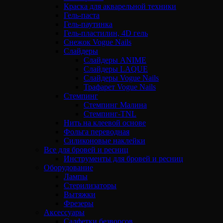
Краска для акварельной техники
Гель-паста
Гель-паутинка
Гель-пластилин, 4D гель
Снежок Vogue Nails
Слайдеры
Слайдеры ANIME
Слайдеры LAQUE
Слайдеры Vogue Nails
Трафарет Vogue Nails
Стемпинг
Стемпинг Малина
Стемпинг-TNL
Нить на клеевой основе
Фольга переводная
Силиконовые наклейки
Все для бровей и ресниц
Инструменты для бровей и ресниц
Оборудование
Лампы
Стерилизаторы
Вытяжки
Фрезеры
Аксессуары
Салфетки безворсов