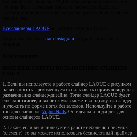
Для удобства слайдеры LAQUE поделены на тематические
группы. Вы с легкостью сможете выбрать слайдеры на
клеевой или водной основе, которые будут удобны в работе
именно вам.
Все слайдеры LAQUE
вы можете купить в Daniel.
Подписывайтесь на
наш Instagram
и будьте в курсе всех
новинок.
Как наносить
ПОЛЕЗНЫЕ СОВЕТЫ ПО НАНЕСЕНИЮ СЛАЙДЕРА
LAQUE:
1. Если вы используете в работе слайдер LAQUE с рисунком
на весь ноготь – рекомендуем использовать
горячую воду
для
размачивания слайдер-дизайна. Тогда слайдер LAQUE будет
еще
эластичнее
, и вы без труда сможете «подтянуть» слайдер
и уложить по форме ногтя без заломов. Используйте в работе
топ для слайдеров
Vogue Nails
. Он идеально подходит для
основы слайдеров LAQUE.
2. Также, если вы используете в работе небольшой рисунок
(элемент), то вы можете использовать бескислотный праймер