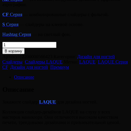
аэрографии.
CF
Серия
— комбинированные слайдеры с фольгой.
S
Серия
— слайдеры на клеевой основе.
Hashtag Серия
— на светлый фон.
Количество
товара
В корзину
Слайдер
Артикул:
2200000566423
Категории:
Дизайн для ногтей
,
LAQUE
Слайдеры
,
Слайдеры LAQUE
Метки:
LAQUE
,
LAQUE Серия
#CF-
CF
,
Дизайн для ногтей
,
Премиум
01
(GOLD)
Описание
Описание
Закажите слайдер
LAQUE
для дизайна ногтей.
Коллекция слайдер-дизайнов LAQUE на слуху у всех
мастеров маникюра. Они отличаются высоким качеством
печати, трендовыми дизайнами и привлекательной ценой.