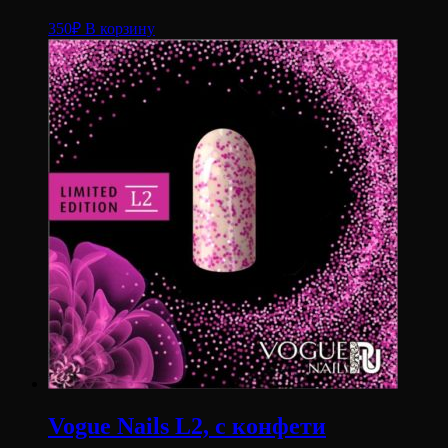
350
₽
В корзину
Vogue Nails L2, с конфети