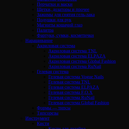
Перчатки и маски
Щетки, дозаторы и прочее
Зажимы для снятия гель-лака
Подушки для рук
Магниты кошачий глаз
Палитра
Фартуки, сумки, косметички
Наращивание
Акриловая система
Акриловая система TNL
Акриловая система ELPAZA
Акриловая система Global Fashion
Акриловая система RuNail
Гелевая система
Гелевая система Vogue Nails
Гелевая система TNL
Гелевая система ELPAZA
Гелевая система F.O.X
Гелевая система RuNail
Гелевая система Global Fashion
Формы — типсы
Типсорезы
Инструмент
Кисти
Кисти для дизайна