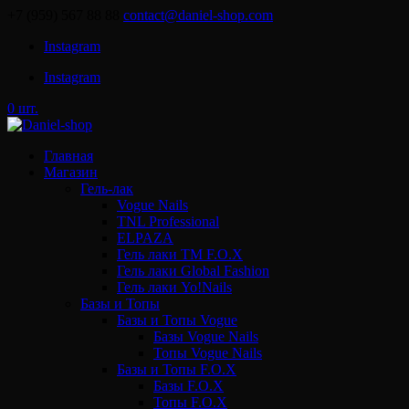
+7 (959) 567 88 88
contact@daniel-shop.com
Instagram
Instagram
0 шт.
Главная
Магазин
Гель-лак
Vogue Nails
TNL Professional
ELPAZA
Гель лаки ТМ F.O.X
Гель лаки Global Fashion
Гель лаки Yo!Nails
Базы и Топы
Базы и Топы Vogue
Базы Vogue Nails
Топы Vogue Nails
Базы и Топы F.O.X
Базы F.O.X
Топы F.O.X