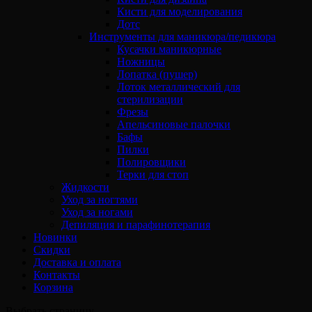
Кисти для моделирования
Дотс
Инструменты для маникюра/педикюра
Кусачки маникюрные
Ножницы
Лопатка (пушер)
Лоток металлический для
стерилизации
Фрезы
Апельсиновые палочки
Бафы
Пилки
Полировщики
Терки для стоп
Жидкости
Уход за ногтями
Уход за ногами
Депиляция и парафинотерапия
Новинки
Скидки
Доставка и оплата
Контакты
Корзина
Выбрать страницу