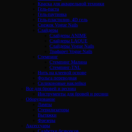
Краска для акварельной техники
Гель-паста
Гель-паутинка
Гель-пластилин, 4D гель
Снежок Vogue Nails
Слайдеры
Слайдеры ANIME
Слайдеры LAQUE
Слайдеры Vogue Nails
Трафарет Vogue Nails
Стемпинг
Стемпинг Малина
Стемпинг-TNL
Нить на клеевой основе
Фольга переводная
Силиконовые наклейки
Все для бровей и ресниц
Инструменты для бровей и ресниц
Оборудование
Лампы
Стерилизаторы
Вытяжки
Фрезеры
Аксессуары
Салфетки безворсов