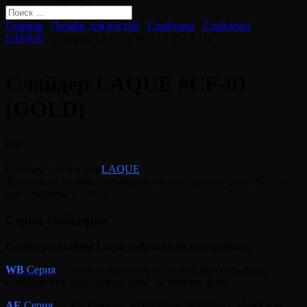
Главная
/
Дизайн для ногтей
/
Слайдеры
/
Слайдеры
LAQUE
/ Слайдер LAQUE #CF-01 (GOLD)
Слайдер LAQUE #CF-01
(GOLD)
90
₽
Слайдер для ногтей
LAQUE
.
Трендовый дизайн, премиум качество, лучшая цена. Все это
про слайдеры LAQUE.
Серии слайдеров
Слайдер-дизайны Laque собраны по подгруппам:
WB
Серия
— можно наносить на любой фон гель-лака,
изображение будет ярким даже на темном фоне.
A
E
Серия
— это нежные, воздушные дизайны с эффектом