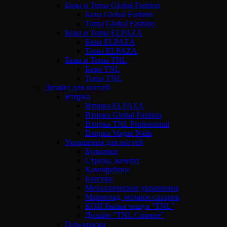
Базы и Топы Global Fashion
Базы Global Fashion
Топы Global Fashion
Базы и Топы ELPAZA
Базы ELPAZA
Топы ELPAZA
Базы и Топы TNL
Базы TNL
Топы TNL
Дизайн для ногтей
Втирка
Втирка ELPAZA
Втирка Global Fashion
Втирка TNL Professional
Втирка Vogue Nails
Украшения для ногтей
Бульонки
Стразы, жемчуг
Камифубуки
Блестки
Металлические украшения
Мармелад, меланж-сахарок
КОИ Рыбья чешуя “TNL”
Дизайн “TNL Сияние”
Гель-краска