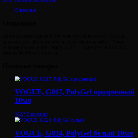
Описание
Описание
Цветной непрозрачный УФ-гель густой вязкости. Хорошо
подходит для френч-маникюра и гелевого дизайна. Время
полимеризации в УФ-лампе 36 Вт — 3 минуты, в LED/UV
лампах 48 Вт — 1 минута.
Похожие товары
VOGUE, G017, PolyGel прозрачный
10мл
350
₽
В корзину
VOGUE, G024, PolyGel белый 10мл