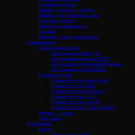
Перчатки и маски
Щетки, дозаторы и прочее
Зажимы для снятия гель-лака
Подушки для рук
Магниты кошачий глаз
Палитра
Фартуки, сумки, косметички
Наращивание
Акриловая система
Акриловая система TNL
Акриловая система ELPAZA
Акриловая система Global Fashion
Акриловая система RuNail
Гелевая система
Гелевая система Vogue Nails
Гелевая система TNL
Гелевая система ELPAZA
Гелевая система F.O.X
Гелевая система RuNail
Гелевая система Global Fashion
Формы — типсы
Типсорезы
Инструмент
Кисти
Кисти для дизайна