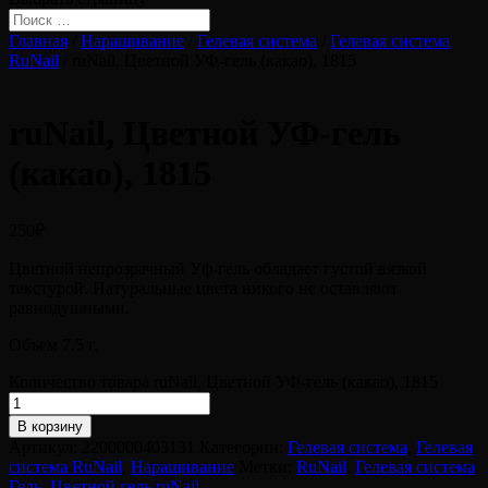
Главная
/
Наращивание
/
Гелевая система
/
Гелевая система
RuNail
/ ruNail, Цветной УФ-гель (какао), 1815
ruNail, Цветной УФ-гель
(какао), 1815
250
₽
Цветной непрозрачный Уф-гель обладает густой вязкой
текстурой. Натуральные цвета никого не оставляют
равнодушными.
Объем 7.5 г.
Количество товара ruNail, Цветной УФ-гель (какао), 1815
В корзину
Артикул:
2200000403131
Категории:
Гелевая система
,
Гелевая
система RuNail
,
Наращивание
Метки:
RuNail
,
Гелевая система
,
Гель
,
Цветной гель ruNail