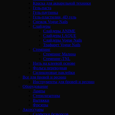
Краска для акварельной техники
Гель-паста
Гель-паутинка
Гель-пластилин, 4D гель
Снежок Vogue Nails
Слайдеры
Слайдеры ANIME
Слайдеры LAQUE
Слайдеры Vogue Nails
Трафарет Vogue Nails
Стемпинг
Стемпинг Малина
Стемпинг-TNL
Нить на клеевой основе
Фольга переводная
Силиконовые наклейки
Все для бровей и ресниц
Инструменты для бровей и ресниц
Оборудование
Лампы
Стерилизаторы
Вытяжки
Фрезеры
Аксессуары
Салфетки безворсов