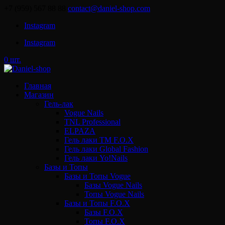
+7 (959) 567 88 88
contact@daniel-shop.com
Instagram
Instagram
0 шт.
Главная
Магазин
Гель-лак
Vogue Nails
TNL Professional
ELPAZA
Гель лаки ТМ F.O.X
Гель лаки Global Fashion
Гель лаки Yo!Nails
Базы и Топы
Базы и Топы Vogue
Базы Vogue Nails
Топы Vogue Nails
Базы и Топы F.O.X
Базы F.O.X
Топы F.O.X