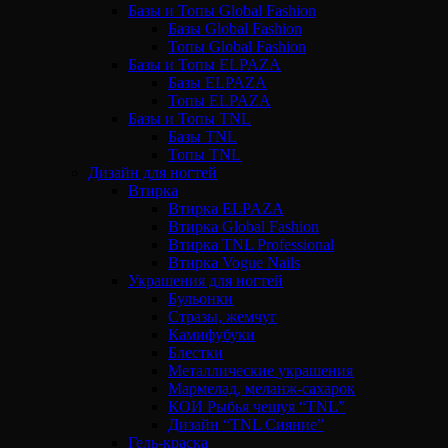
Базы и Топы Global Fashion
Базы Global Fashion
Топы Global Fashion
Базы и Топы ELPAZA
Базы ELPAZA
Топы ELPAZA
Базы и Топы TNL
Базы TNL
Топы TNL
Дизайн для ногтей
Втирка
Втирка ELPAZA
Втирка Global Fashion
Втирка TNL Professional
Втирка Vogue Nails
Украшения для ногтей
Бульонки
Стразы, жемчуг
Камифубуки
Блестки
Металлические украшения
Мармелад, меланж-сахарок
КОИ Рыбья чешуя “TNL”
Дизайн “TNL Сияние”
Гель-краска