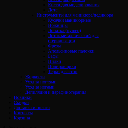
Кисти для моделирования
Дотс
Инструменты для маникюра/педикюра
Кусачки маникюрные
Ножницы
Лопатка (пушер)
Лоток металлический для
стерилизации
Фрезы
Апельсиновые палочки
Бафы
Пилки
Полировщики
Терки для стоп
Жидкости
Уход за ногтями
Уход за ногами
Депиляция и парафинотерапия
Новинки
Скидки
Доставка и оплата
Контакты
Корзина
Выбрать страницу